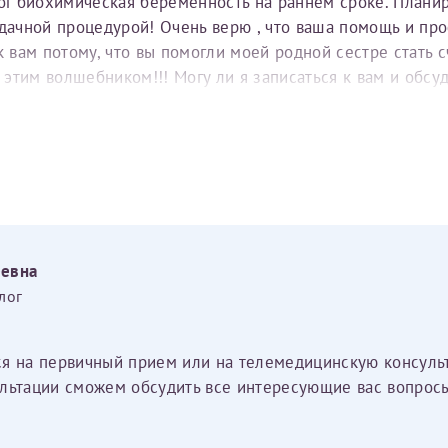
тог биохимическая беременность на раннем сроке. Плани
удачной процедурой! Очень верю , что ваша помощь и пр
вам потому, что вы помогли моей родной сестре стать с
е этим волшебником!!! Могу ли я записаться к вам и обс
еевна
лог
ся на первичный прием или на телемедицинскую консуль
льтации сможем обсудить все интересующие вас вопросы