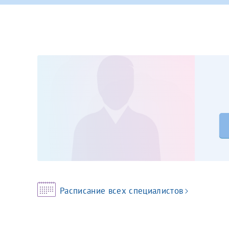
Принимаю усл
Фамилия*
Или введите его имя
Отчество*
Принимаю усл
Фамилия*
Отчество*
Расписание всех специалистов