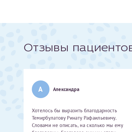
За год/годы
2022
2023
Отзывы пациенто
2024
2025
А
Александра
Телефон*
Хотелось бы выразить благодарность
Темирбулатову Ринату Рафаильевичу.
Словами не описать, на сколько мы ему