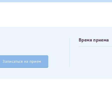
овия
Соглашения на обработку персональных данных
Имя*
Дата рождения*
Запис
овия
Соглашения на обработку персональных данных
Время приема
Записаться на прием
Имя*
ИНН Налогоплательщика*
налогоплательщик, тот, кто будет получать вычет - ФИО налогоплательщика