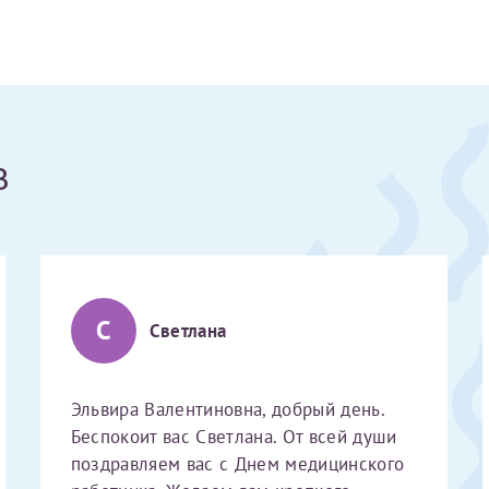
Получение справки
Лично в кассе центра
в
Прислать на эл. почту
Направить справку сразу в ИФНС
(упрощенный порядок возврата НДФЛ с 2024 г.)
С
Светлана
Электронная почта*
Эльвира Валентиновна, добрый день.
Беспокоит вас Светлана. От всей души
поздравляем вас с Днем медицинского