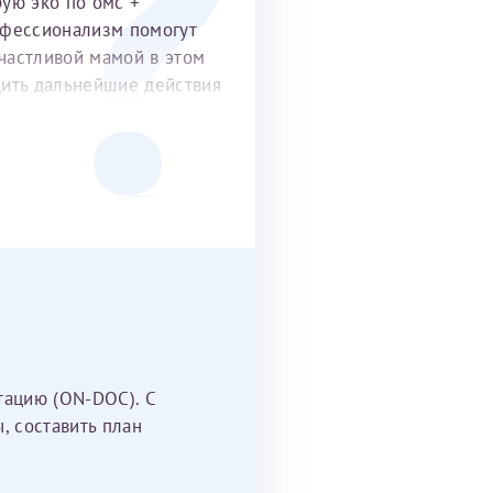
рую эко по омс +
офессионализм помогут
частливой мамой в этом
удить дальнейшие действия
тацию (ON-DOC). С
, составить план