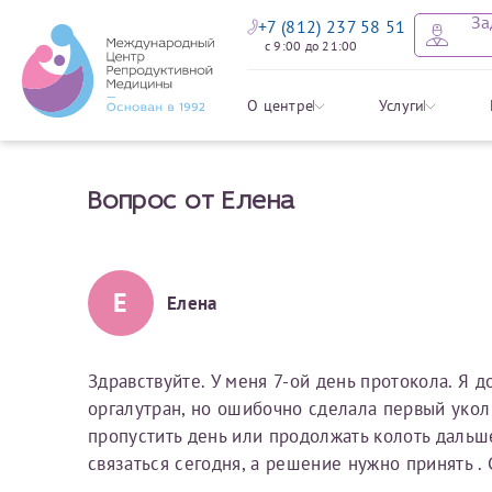
За
+7 (812) 237 58 51
с 9:00 до 21:00
Оставить
Записать
Задать в
Заявление 
О центре
Услуги
налоговых
Вопрос от Елена
Уважаемые пациенты! 
Ваше имя
Имя*
Мы рады приветст
ответы на интере
органов ознакомьтесь,
социальный налоговый
Мы просим вас не
Е
Елена
Ознакомить
информацию о сос
Фамилия
Отчество*
анонимность и за
условия мы не см
Здравствуйте. У меня 7-ой день протокола. Я 
оргалутран, но ошибочно сделала первый укол 
Наши специалист
Электронная почта
Фамилия*
пропустить день или продолжать колоть дальш
на основе ваших 
связаться сегодня, а решение нужно принять . 
Срок подготовки доку
можно скорее.