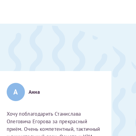
А
Анна
Хочу поблагодарить Станислава
Олеговича Егорова за прекрасный
скан 2-3 страниц паспорта пациента и налогоплательщика* (основной разворот с фотографией, вашими данными и местом выдачи)
приём. Очень компетентный, тактичный