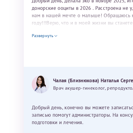
Добрый день, делала эко в ноябре 2025, и
донорские ооциты в 2026 . Расстроена не 
нам в нашей мечте о малыше! Обращаюсь к 
году!!!Верю, что и в моей жизни вы станет
для программы эко
Развернуть
Чалая (Близнюкова) Наталья Серг
Врач акушер-гинеколог, репродукто
Добрый день, конечно вы можете записать
записью помогут администраторы. На консу
подготовки и лечения.