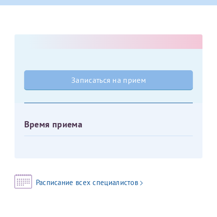
Оставить отзыв
Принимаю условия
Соглашения на обработку
Отчество*
персональных данных
Записаться на прием
Дата рождения*
Записаться на прием
Время приема
Для предоставления в налоговые органы Российской
Федерации, выписать ее на имя:
Фамилия*
Расписание всех специалистов
Имя*