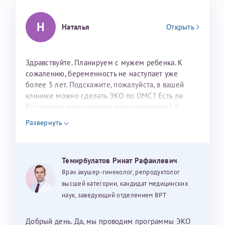
налогоплательщика* (основной разворот с фотографией,
вашими данными и местом выдачи)
Н
Наталья
Открыть
Здравствуйте. Планируем с мужем ребенка. К
сожалению, беременность не наступает уже
более 5 лет. Подскажите, пожалуйста, в вашей
клинике можно сделать ЭКО по ОМС? Есть ли
бесплатная консультация репродуктолога? С
Александра
уважением, Наталья Баранова.
Развернуть
Темирбулатов Ринат Рафаилевич
Хотелось бы выразить благодарность Темирбулатову
Врач акушер-гинеколог, репродуктолог
Ринату Рафаильевичу. Словами не описать, на сколько
высшей категории, кандидат медицинских
мы ему благодарны. Благодаря ему мы стали
наук, заведующий отделением ВРТ
счастливыми родителями доченьки, которой
исполнилось вчера пол года. Ринат Рафаильевич
волшебник, который исполнил нашу очень давнюю
Добрый день. Да, мы проводим программы ЭКО
Нажимая кнопку "Отправить" соглашаюсь с
Политикой