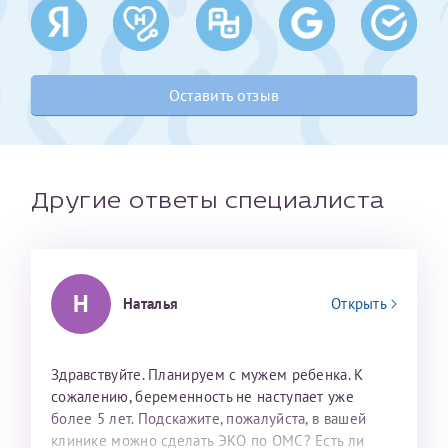
Получение справки
Оставить отзыв
Лично в кассе центра
Прислать на эл. почту
Направить справку сразу в ИФНС
Другие ответы специалиста
(упрощенный порядок возврата НДФЛ с 2024 г.)
Телефон*
Н
Наталья
Открыть
Электронная почта*
Здравствуйте. Планируем с мужем ребенка. К
сожалению, беременность не наступает уже
более 5 лет. Подскажите, пожалуйста, в вашей
скан 2-3 страниц паспорта пациента и
клинике можно сделать ЭКО по ОМС? Есть ли