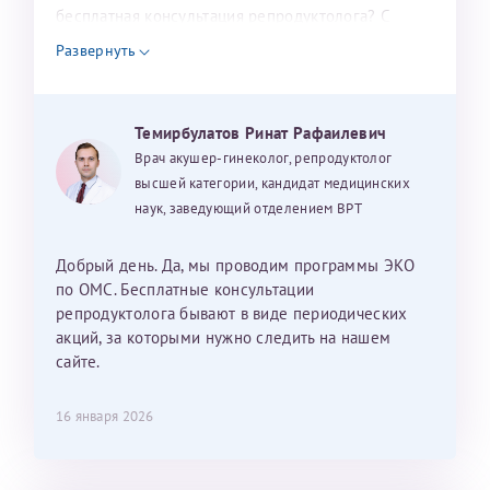
налогоплательщика* (основной разворот с фотографией,
бесплатная консультация репродуктолога? С
уважением, Наталья Баранова.
вашими данными и местом выдачи)
Развернуть
Темирбулатов Ринат Рафаилевич
Александра
Врач акушер-гинеколог, репродуктолог
высшей категории, кандидат медицинских
наук, заведующий отделением ВРТ
Хотелось бы выразить благодарность Темирбулатову
Добрый день. Да, мы проводим программы ЭКО
Ринату Рафаильевичу. Словами не описать, на сколько
по ОМС. Бесплатные консультации
мы ему благодарны. Благодаря ему мы стали
репродуктолога бывают в виде периодических
счастливыми родителями доченьки, которой
акций, за которыми нужно следить на нашем
исполнилось вчера пол года. Ринат Рафаильевич
сайте.
волшебник, который исполнил нашу очень давнюю
мечту. Забеременеть не получалось на протяжении
16 января 2026
10 лет. Потом начались операции по женски
(вылазили кисты на яичниках), после которых мне
сказали, что срочно нужно беременеть, так как я могу
Светлана
Анна
Нажимая кнопку "Отправить" соглашаюсь с
Политикой