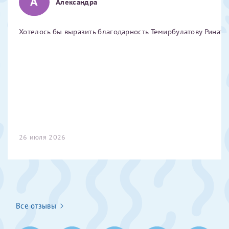
А
Александра
Отчество*
Хотелось бы выразить благодарность Темирбулатову Ринату 
ИНН Налогоплательщика*
налогоплательщик, тот, кто будет получать вычет - ФИО
налогоплательщика
За год/годы
26 июля 2026
2022
2023
2024
2025
Все отзывы