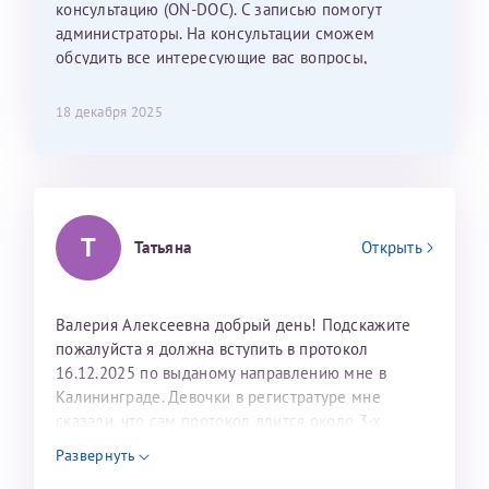
консультацию (ON-DOC). С записью помогут
лёгкое и простое. Вообще в данной клинике весь
администраторы. На консультации сможем
персонал очень вежливый и чуткий, прям приятно
обсудить все интересующие вас вопросы,
находиться. Мы собираемся туда ещё за вторым
составить план подготовки и лечения.
ребёнком, и конечно же только к Ринату
Рафаильевичу, нашему волшебнику, без каких либо
18 декабря 2025
сомнений.
Темирбулатов Ринат Рафаилевич
Репродуктологи
Т
Татьяна
Открыть
26 июля 2026
Валерия Алексеевна добрый день! Подскажите
пожалуйста я должна вступить в протокол
16.12.2025 по выданому направлению мне в
Калининграде. Девочки в регистратуре мне
сказали, что сам протокол длится около 3-х
недель и 3 недели я должна находится в Питере.
Развернуть
Можно мне новый год провести в Калининграде и