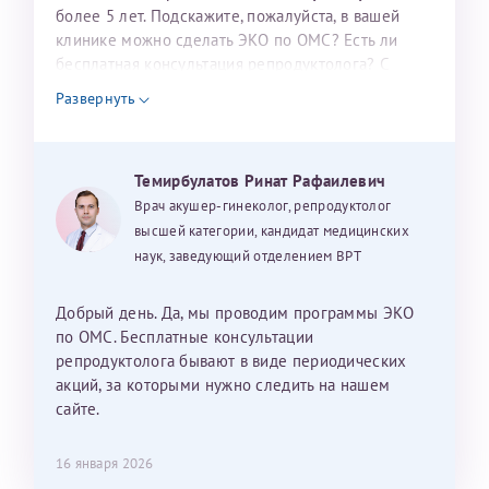
налогоплательщика* (основной разворот с фотографией,
более 5 лет. Подскажите, пожалуйста, в вашей
клинике можно сделать ЭКО по ОМС? Есть ли
вашими данными и местом выдачи)
бесплатная консультация репродуктолога? С
уважением, Наталья Баранова.
Развернуть
Александра
Темирбулатов Ринат Рафаилевич
Врач акушер-гинеколог, репродуктолог
высшей категории, кандидат медицинских
наук, заведующий отделением ВРТ
Хотелось бы выразить благодарность Темирбулатову
Ринату Рафаильевичу. Словами не описать, на сколько
Добрый день. Да, мы проводим программы ЭКО
мы ему благодарны. Благодаря ему мы стали
по ОМС. Бесплатные консультации
счастливыми родителями доченьки, которой
репродуктолога бывают в виде периодических
исполнилось вчера пол года. Ринат Рафаильевич
акций, за которыми нужно следить на нашем
волшебник, который исполнил нашу очень давнюю
сайте.
мечту. Забеременеть не получалось на протяжении
10 лет. Потом начались операции по женски
16 января 2026
(вылазили кисты на яичниках), после которых мне
Нажимая кнопку "Отправить" соглашаюсь с
Политикой