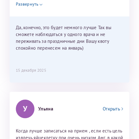
недель и 3 недели я должна находится в Питере.
Развернуть
Можно мне новый год провести в Калининграде и
приехать к Вам в январе? Будут ли действовать
мои направления?
Да, конечно, это будет немного лучше Так вы
сможете наблюдаться у одного врача и не
переживать за праздничные дни Вашу квоту
спокойно перенесем на январь)
15 декабря 2025
У
Ульяна
Открыть
Когда лучше записаться на прием , если есть цель
извлечь яйцеклетку при очень низком Амг, в какой