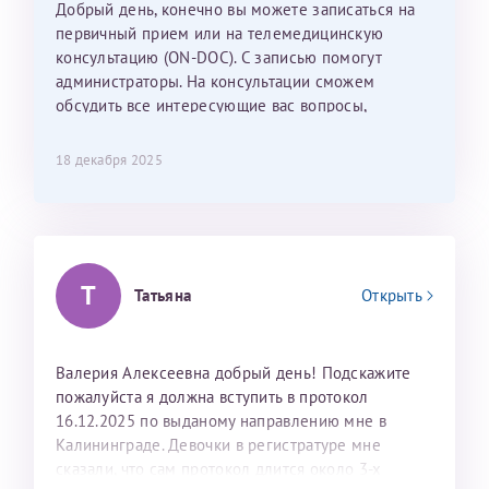
Добрый день, конечно вы можете записаться на
С ней общение было, как с давней знакомой, очень
первичный прием или на телемедицинскую
лёгкое и простое. Вообще в данной клинике весь
консультацию (ON-DOC). С записью помогут
персонал очень вежливый и чуткий, прям приятно
администраторы. На консультации сможем
находиться. Мы собираемся туда ещё за вторым
обсудить все интересующие вас вопросы,
ребёнком, и конечно же только к Ринату
составить план подготовки и лечения.
Рафаильевичу, нашему волшебнику, без каких либо
сомнений.
18 декабря 2025
Темирбулатов Ринат Рафаилевич
Репродуктологи
Т
Татьяна
Открыть
26 июля 2026
Валерия Алексеевна добрый день! Подскажите
пожалуйста я должна вступить в протокол
16.12.2025 по выданому направлению мне в
Калининграде. Девочки в регистратуре мне
сказали, что сам протокол длится около 3-х