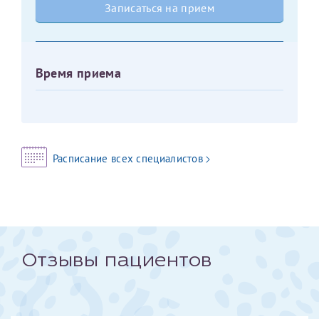
Записаться на прием
Оставить отзыв
Принимаю условия
Соглашения на обработку
Отчество*
персональных данных
Время приема
Записаться на прием
Дата рождения*
Расписание всех специалистов
Для предоставления в налоговые органы Российской
Федерации, выписать ее на имя:
Фамилия*
Отзывы пациентов
Имя*