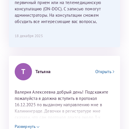
С ней общение было, как с давней знакомой, очень
первичный прием или на телемедицинскую
лёгкое и простое. Вообще в данной клинике весь
консультацию (ON-DOC). С записью помогут
персонал очень вежливый и чуткий, прям приятно
администраторы. На консультации сможем
находиться. Мы собираемся туда ещё за вторым
обсудить все интересующие вас вопросы,
ребёнком, и конечно же только к Ринату
составить план подготовки и лечения.
Рафаильевичу, нашему волшебнику, без каких либо
18 декабря 2025
сомнений.
Темирбулатов Ринат Рафаилевич
Репродуктологи
Т
Татьяна
Открыть
26 июля 2026
Валерия Алексеевна добрый день! Подскажите
пожалуйста я должна вступить в протокол
16.12.2025 по выданому направлению мне в
Калининграде. Девочки в регистратуре мне
сказали, что сам протокол длится около 3-х
недель и 3 недели я должна находится в Питере.
Развернуть