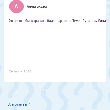
А
Отчество*
Александра
Хотелось бы выразить благодарность Темирбулатову Ринату 
ИНН Налогоплательщика*
налогоплательщик, тот, кто будет получать вычет - ФИО
налогоплательщика
За год/годы
26 июля 2026
2022
2023
2024
2025
Все отзывы