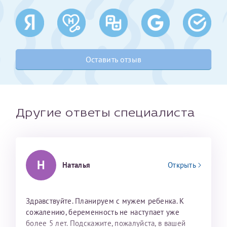
Получение справки
Лично в кассе центра
Оставить отзыв
Прислать на эл. почту
Направить справку сразу в ИФНС
(упрощенный порядок возврата НДФЛ с 2024 г.)
Другие ответы специалиста
Телефон*
Н
Наталья
Открыть
Электронная почта*
Здравствуйте. Планируем с мужем ребенка. К
сожалению, беременность не наступает уже
скан 2-3 страниц паспорта пациента и
более 5 лет. Подскажите, пожалуйста, в вашей