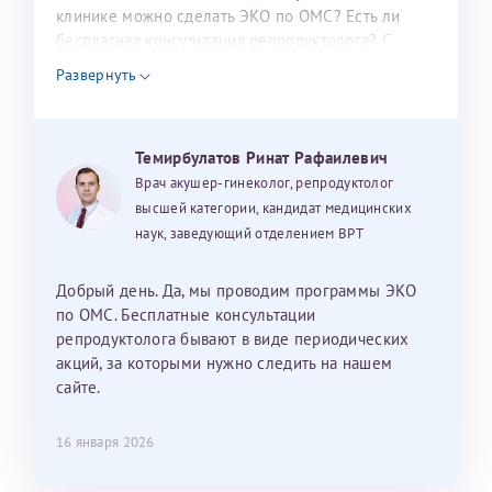
налогоплательщика* (основной разворот с фотографией,
клинике можно сделать ЭКО по ОМС? Есть ли
бесплатная консультация репродуктолога? С
вашими данными и местом выдачи)
уважением, Наталья Баранова.
Развернуть
Александра
Темирбулатов Ринат Рафаилевич
Врач акушер-гинеколог, репродуктолог
высшей категории, кандидат медицинских
наук, заведующий отделением ВРТ
Хотелось бы выразить благодарность Темирбулатову
Ринату Рафаильевичу. Словами не описать, на сколько
Добрый день. Да, мы проводим программы ЭКО
мы ему благодарны. Благодаря ему мы стали
по ОМС. Бесплатные консультации
счастливыми родителями доченьки, которой
репродуктолога бывают в виде периодических
исполнилось вчера пол года. Ринат Рафаильевич
акций, за которыми нужно следить на нашем
волшебник, который исполнил нашу очень давнюю
сайте.
мечту. Забеременеть не получалось на протяжении
10 лет. Потом начались операции по женски
16 января 2026
(вылазили кисты на яичниках), после которых мне
сказали, что срочно нужно беременеть, так как я могу
Нажимая кнопку "Отправить" соглашаюсь с
Политикой