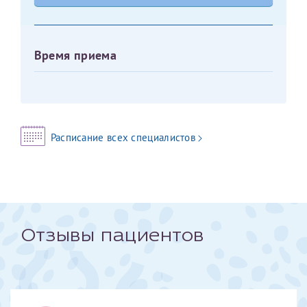
Оставить отзыв
Принимаю условия
Соглашения на обработку
Отчество*
Время приема
персональных данных
Записаться на прием
Дата рождения*
Расписание всех специалистов
Для предоставления в налоговые органы Российской
Федерации, выписать ее на имя:
Фамилия*
Отзывы пациентов
Имя*