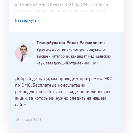
налогоплательщика* (основной разворот с фотографией,
клинике можно сделать ЭКО по ОМС? Есть ли
бесплатная консультация репродуктолога? С
вашими данными и местом выдачи)
уважением, Наталья Баранова.
Развернуть
Александра
Темирбулатов Ринат Рафаилевич
Врач акушер-гинеколог, репродуктолог
высшей категории, кандидат медицинских
наук, заведующий отделением ВРТ
Хотелось бы выразить благодарность Темирбулатову
Ринату Рафаильевичу. Словами не описать, на сколько
Добрый день. Да, мы проводим программы ЭКО
мы ему благодарны. Благодаря ему мы стали
по ОМС. Бесплатные консультации
счастливыми родителями доченьки, которой
репродуктолога бывают в виде периодических
исполнилось вчера пол года. Ринат Рафаильевич
акций, за которыми нужно следить на нашем
волшебник, который исполнил нашу очень давнюю
сайте.
мечту. Забеременеть не получалось на протяжении
10 лет. Потом начались операции по женски
16 января 2026
(вылазили кисты на яичниках), после которых мне
сказали, что срочно нужно беременеть, так как я могу
Нажимая кнопку "Отправить" соглашаюсь с
Политикой