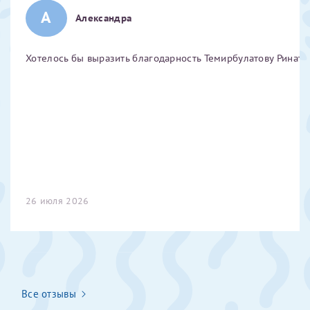
А
Отчество*
Александра
Хотелось бы выразить благодарность Темирбулатову Ринату 
ИНН Налогоплательщика*
налогоплательщик, тот, кто будет получать вычет - ФИО
налогоплательщика
За год/годы
26 июля 2026
2022
2023
2024
2025
Все отзывы