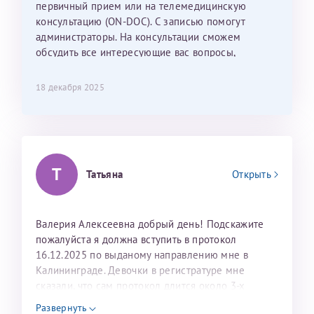
С ней общение было, как с давней знакомой, очень
первичный прием или на телемедицинскую
лёгкое и простое. Вообще в данной клинике весь
консультацию (ON-DOC). С записью помогут
персонал очень вежливый и чуткий, прям приятно
администраторы. На консультации сможем
находиться. Мы собираемся туда ещё за вторым
обсудить все интересующие вас вопросы,
ребёнком, и конечно же только к Ринату
составить план подготовки и лечения.
Рафаильевичу, нашему волшебнику, без каких либо
18 декабря 2025
сомнений.
Темирбулатов Ринат Рафаилевич
Репродуктологи
Т
Татьяна
Открыть
26 июля 2026
Валерия Алексеевна добрый день! Подскажите
пожалуйста я должна вступить в протокол
16.12.2025 по выданому направлению мне в
Калининграде. Девочки в регистратуре мне
сказали, что сам протокол длится около 3-х
недель и 3 недели я должна находится в Питере.
Развернуть