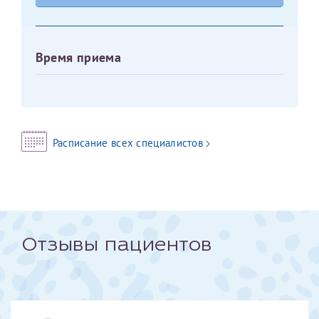
Оставить отзыв
Принимаю условия
Соглашения на обработку
Отчество*
Время приема
персональных данных
Записаться на прием
Дата рождения*
Расписание всех специалистов
Для предоставления в налоговые органы Российской
Федерации, выписать ее на имя:
Фамилия*
Отзывы пациентов
Имя*