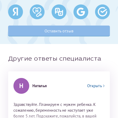
Получение справки
Лично в кассе центра
Оставить отзыв
Прислать на эл. почту
Направить справку сразу в ИФНС
(упрощенный порядок возврата НДФЛ с 2024 г.)
Другие ответы специалиста
Телефон*
Н
Наталья
Открыть
Электронная почта*
Здравствуйте. Планируем с мужем ребенка. К
сожалению, беременность не наступает уже
скан 2-3 страниц паспорта пациента и
более 5 лет. Подскажите, пожалуйста, в вашей