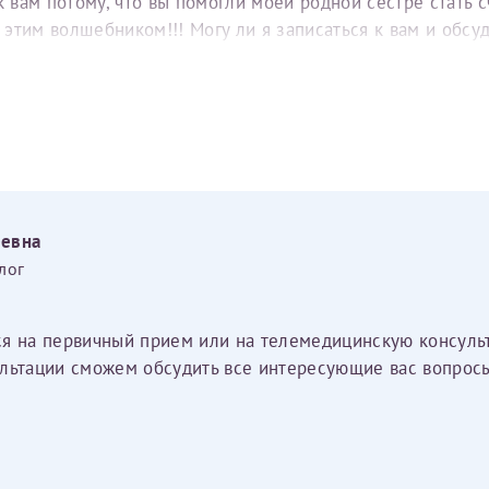
вам потому, что вы помогли моей родной сестре стать с
е этим волшебником!!! Могу ли я записаться к вам и обс
еевна
лог
ся на первичный прием или на телемедицинскую консуль
льтации сможем обсудить все интересующие вас вопросы