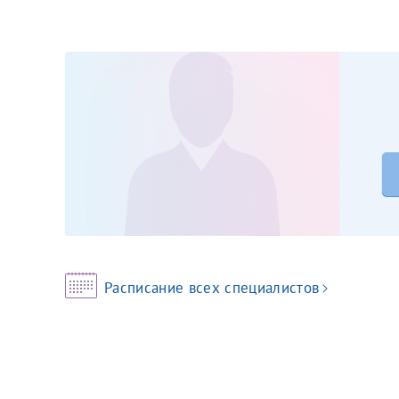
Принимаю усл
Фамилия*
Или введите его имя
Отчество*
Принимаю усл
Фамилия*
Расписание всех специалистов
Отчество*