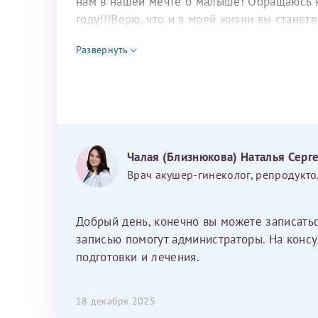
нам в нашей мечте о малыше! Обращаюсь к 
году!!!Верю, что и в моей жизни вы станет
для программы эко
Развернуть
Чалая (Близнюкова) Наталья Серг
Врач акушер-гинеколог, репродукто
Добрый день, конечно вы можете записать
записью помогут администраторы. На консу
подготовки и лечения.
18 декабря 2025