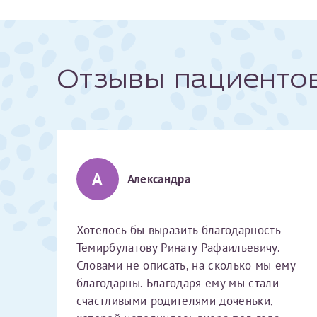
За год/годы
Отзывы пациенто
2022
2023
2024
2025
А
Александра
Хотелось бы выразить благодарность
Телефон*
Темирбулатову Ринату Рафаильевичу.
Словами не описать, на сколько мы ему
благодарны. Благодаря ему мы стали
счастливыми родителями доченьки,