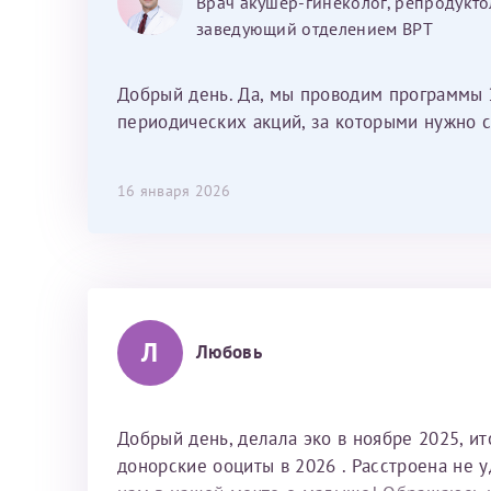
Врач акушер-гинеколог, репродукто
душевный человек. С ней общение
заведующий отделением ВРТ
было, как с давней знакомой, очень
лёгкое и простое. Вообще в данной
клинике весь персонал очень вежливый
Добрый день. Да, мы проводим программы 
и чуткий, прям приятно находиться. Мы
периодических акций, за которыми нужно с
собираемся туда ещё за вторым
ребёнком, и конечно же только к Ринату
16 января 2026
Рафаильевичу, нашему волшебнику, без
каких либо сомнений.
Л
Любовь
Добрый день, делала эко в ноябре 2025, и
донорские ооциты в 2026 . Расстроена не 