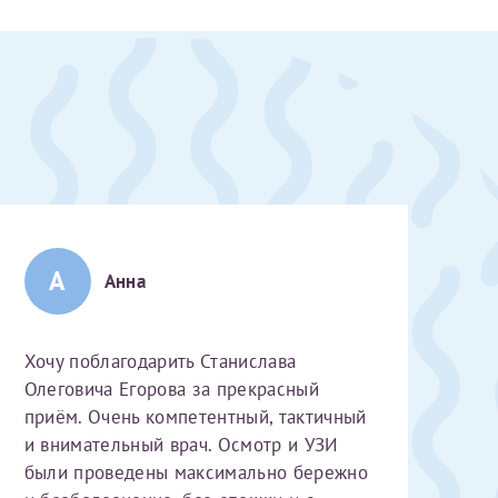
А
Анна
Хочу поблагодарить Станислава
Олеговича Егорова за прекрасный
приём. Очень компетентный, тактичный
и внимательный врач. Осмотр и УЗИ
скан 2-3 страниц паспорта пациента и налогоплательщика* (основной разворот с фотографией, вашими данными и местом выдачи)
были проведены максимально бережно