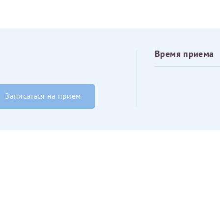
овия
Соглашения на обработку персональных данных
Имя*
Дата рождения*
Время приема
Запис
овия
Соглашения на обработку персональных данных
Записаться на прием
Имя*
ИНН Налогоплательщика*
налогоплательщик, тот, кто будет получать вычет - ФИО налогоплательщика