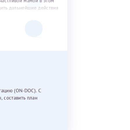
частливой мамой в этом
удить дальнейшие действия
тацию (ON-DOC). С
, составить план