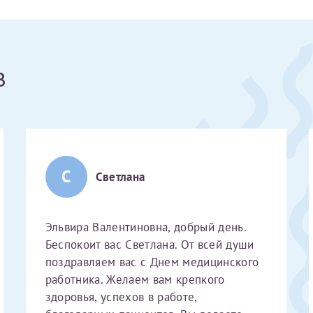
Получение справки
в
Лично в кассе центра
Прислать на эл. почту
Направить справку сразу в ИФНС
(упрощенный порядок возврата НДФЛ с 2024 г.)
С
Светлана
Эльвира Валентиновна, добрый день.
Электронная почта*
Беспокоит вас Светлана. От всей души
поздравляем вас с Днем медицинского
работника. Желаем вам крепкого
здоровья, успехов в работе,