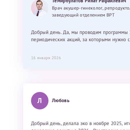
Темирбулатов Ринат Рафаилевич
Наталью Викторовну. Тоже очень
Врач акушер-гинеколог, репродукто
душевный человек. С ней общение
заведующий отделением ВРТ
было, как с давней знакомой, очень
лёгкое и простое. Вообще в данной
клинике весь персонал очень вежливый
Добрый день. Да, мы проводим программы 
и чуткий, прям приятно находиться. Мы
периодических акций, за которыми нужно с
собираемся туда ещё за вторым
ребёнком, и конечно же только к Ринату
16 января 2026
Рафаильевичу, нашему волшебнику, без
каких либо сомнений.
Л
Любовь
Добрый день, делала эко в ноябре 2025, и