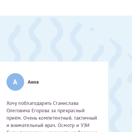
А
Анна
Хочу поблагодарить Станислава
Олеговича Егорова за прекрасный
приём. Очень компетентный, тактичный
скан 2-3 страниц паспорта пациента и налогоплательщика* (основной разворот с фотографией, вашими данными и местом выдачи)
и внимательный врач. Осмотр и УЗИ