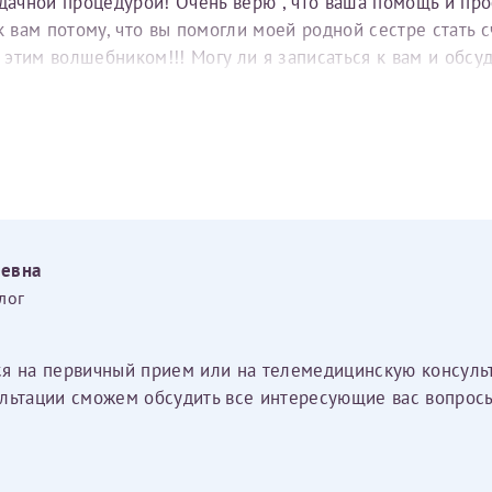
удачной процедурой! Очень верю , что ваша помощь и пр
вам потому, что вы помогли моей родной сестре стать с
е этим волшебником!!! Могу ли я записаться к вам и обс
еевна
лог
ся на первичный прием или на телемедицинскую консуль
льтации сможем обсудить все интересующие вас вопросы