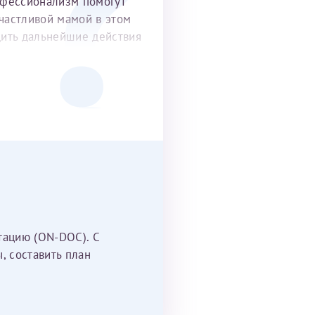
офессионализм помогут
частливой мамой в этом
удить дальнейшие действия
тацию (ON-DOC). С
, составить план