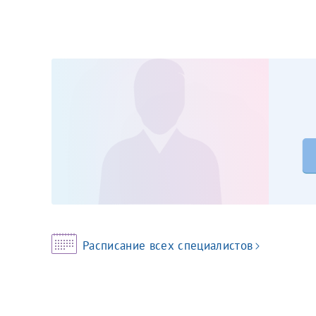
Принимаю усл
Фамилия*
Или введите его имя
Отчество*
Принимаю усл
Фамилия*
Расписание всех специалистов
Отчество*