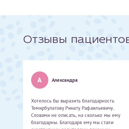
За год/годы
2022
Отзывы пациенто
2023
2024
2025
А
Александра
Телефон*
Хотелось бы выразить благодарность
Темирбулатову Ринату Рафаильевичу.
Словами не описать, на сколько мы ему
благодарны. Благодаря ему мы стали