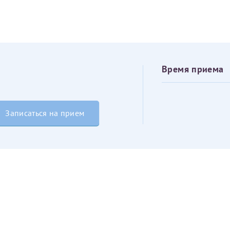
овия
Соглашения на обработку персональных данных
Имя*
Дата рождения*
Время приема
Запис
овия
Соглашения на обработку персональных данных
Записаться на прием
Имя*
ИНН Налогоплательщика*
налогоплательщик, тот, кто будет получать вычет - ФИО налогоплательщика