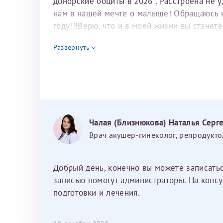
донорские ооциты в 2026 . Расстроена не 
нам в нашей мечте о малыше! Обращаюсь к 
году!!!Верю, что и в моей жизни вы станет
для программы эко
Развернуть
Чалая (Близнюкова) Наталья Серг
Врач акушер-гинеколог, репродукто
Добрый день, конечно вы можете записать
записью помогут администраторы. На консу
подготовки и лечения.