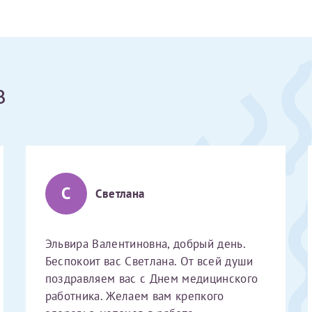
Получение справки
Лично в кассе центра
в
Прислать на эл. почту
Направить справку сразу в ИФНС
(упрощенный порядок возврата НДФЛ с 2024 г.)
С
Светлана
Электронная почта*
Эльвира Валентиновна, добрый день.
Беспокоит вас Светлана. От всей души
поздравляем вас с Днем медицинского
работника. Желаем вам крепкого