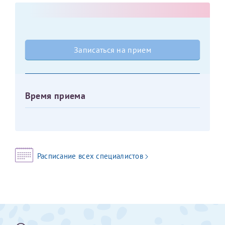
Оставить отзыв
Принимаю условия
Соглашения на обработку
Отчество*
персональных данных
Записаться на прием
Записаться на прием
Дата рождения*
Время приема
Для предоставления в налоговые органы Российской
Федерации, выписать ее на имя:
Расписание всех специалистов
Фамилия*
Имя*