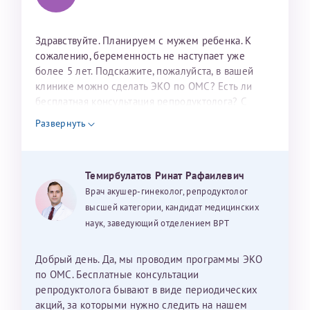
налогоплательщика* (основной разворот с фотографией,
вашими данными и местом выдачи)
Здравствуйте. Планируем с мужем ребенка. К
сожалению, беременность не наступает уже
более 5 лет. Подскажите, пожалуйста, в вашей
клинике можно сделать ЭКО по ОМС? Есть ли
бесплатная консультация репродуктолога? С
уважением, Наталья Баранова.
Развернуть
Александра
Темирбулатов Ринат Рафаилевич
Врач акушер-гинеколог, репродуктолог
Хотелось бы выразить благодарность Темирбулатову
высшей категории, кандидат медицинских
Ринату Рафаильевичу. Словами не описать, на сколько
наук, заведующий отделением ВРТ
мы ему благодарны. Благодаря ему мы стали
счастливыми родителями доченьки, которой
Добрый день. Да, мы проводим программы ЭКО
исполнилось вчера пол года. Ринат Рафаильевич
по ОМС. Бесплатные консультации
волшебник, который исполнил нашу очень давнюю
репродуктолога бывают в виде периодических
мечту. Забеременеть не получалось на протяжении
акций, за которыми нужно следить на нашем
Нажимая кнопку "Отправить" соглашаюсь с
Политикой