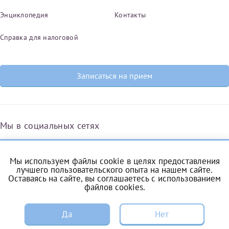
Энциклопедия
Контакты
Справка для налоговой
Записаться на прием
Мы в социальных сетях
Мы используем файлы cookie в целях предоставления
Вконтакте
Одноклассники
Яндекс.Дзен
Telegram
Max
лучшего пользовательского опыта на нашем сайте.
Оставаясь на сайте, вы соглашаетесь с
использованием
файлов cookies
.
ЗАПИСЬ
Комендантский проспект, 53/1A
Да
Нет