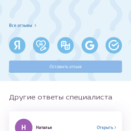
Получение справки
Все отзывы
Лично в кассе центра
Прислать на эл. почту
Направить справку сразу в ИФНС
(упрощенный порядок возврата НДФЛ с 2024 г.)
Оставить отзыв
Телефон*
Другие ответы специалиста
Электронная почта*
Н
Наталья
Открыть
скан 2-3 страниц паспорта пациента и