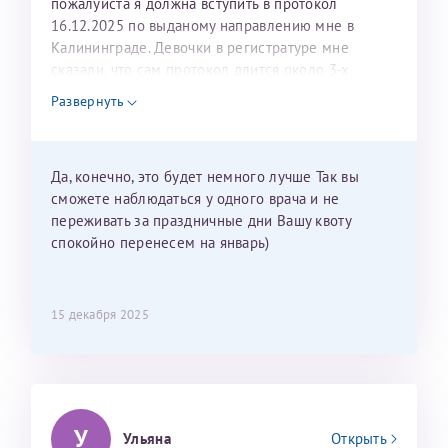
пожалуйста я должна вступить в протокол
16.12.2025 по выданому направлению мне в
Калининграде. Девочки в регистратуре мне
сказали, что сам протокол длится около 3-х
недель и 3 недели я должна находится в Питере.
Развернуть
Можно мне новый год провести в Калининграде и
приехать к Вам в январе? Будут ли действовать
мои направления?
Да, конечно, это будет немного лучше Так вы
сможете наблюдаться у одного врача и не
переживать за праздничные дни Вашу квоту
спокойно перенесем на январь)
15 декабря 2025
У
Ульяна
Открыть