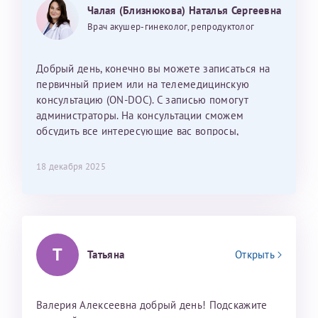
Могу ли я записаться к вам и обсудить
25 июня 2026
13 июня 2026
Чалая (Близнюкова) Наталья Сергеевна
Так же хотелось отметить мед. сестру Сухову
дальнейшие действия для программы эко
Наталью Викторовну. Тоже очень душевный человек.
Врач акушер-гинеколог, репродуктолог
С ней общение было, как с давней знакомой, очень
лёгкое и простое. Вообще в данной клинике весь
Добрый день, конечно вы можете записаться на
персонал очень вежливый и чуткий, прям приятно
первичный прием или на телемедицинскую
находиться. Мы собираемся туда ещё за вторым
консультацию (ON-DOC). С записью помогут
ребёнком, и конечно же только к Ринату
администраторы. На консультации сможем
Рафаильевичу, нашему волшебнику, без каких либо
обсудить все интересующие вас вопросы,
сомнений.
составить план подготовки и лечения.
18 декабря 2025
Темирбулатов Ринат Рафаилевич
Репродуктологи
26 июля 2026
Т
Татьяна
Открыть
Валерия Алексеевна добрый день! Подскажите