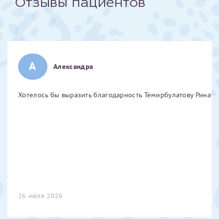
Отзывы пациентов
Отчество*
ИНН Налогоплательщика*
А
Александра
налогоплательщик, тот, кто будет получать вычет - ФИО
налогоплательщика
Хотелось бы выразить благодарность Темирбулатову Ринату 
За год/годы
2022
2023
2024
2025
26 июля 2026