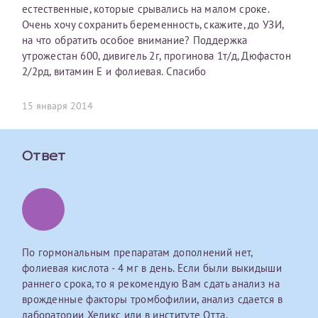
естественные, которые срывались на малом сроке.
первом заявлении. После отправки готового документа
О каком враче расскажете?
Электронная почта*
Наши специалисты готовы помочь вам, предоставив
Очень хочу сохранить беременность, скажите, до УЗИ,
изменения и переоформление справки на другого
общую информацию и рекомендации на основе
на что обратить особое внимание? Поддержка
налогоплательщика не выполняются
. Пожалуйста,
ваших вопросов. Задайте ваш вопрос,
утрожестан 600, дивигель 2г, прогинова 1т/д, Дюфастон
внимательно проверяйте все данные перед отправкой
и мы постараемся ответить на него как можно
Ваш отзыв
2/2рд, витамин Е и фолиевая. Спасибо
заявки.
скорее.
Номер телефона*
После отправки заявки вы получите письмо на указанную
15 января 2014
Я подтверждаю, что ознакомился с уведомлением,
электронную почту с подтверждением «
Заявка на справку
приведённым выше.
принята
». Если письмо не поступит, пожалуйста, свяжитесь
Номер медицинской карты МЦРМ
с МЦРМ для уточнения информации.
Ответ
Далее
Заявление
Сдать спермограмму
Прошу выдать справку об оказанных медицинских услугах
следующим пациентам:
Прикрепить файлы
Выберите специальность врача
По гормональным препаратам дополнений нет,
Фамилия*
фолиевая кислота - 4 мг в день. Если были выкидыши
раннего срока, то я рекомендую Вам сдать анализ на
Или введите его имя
врожденные факторы тромбофилии, анализ сдается в
Принимаю условия
Соглашения на обработку
Имя*
лаборатории Хеликс или в институте Отта.
персональных данных