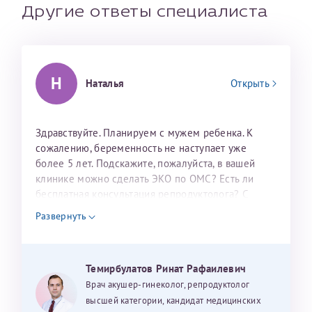
налогоплательщика* (основной разворот с фотографией,
Другие ответы специалиста
вашими данными и местом выдачи)
Н
Наталья
Открыть
Здравствуйте. Планируем с мужем ребенка. К
сожалению, беременность не наступает уже
более 5 лет. Подскажите, пожалуйста, в вашей
клинике можно сделать ЭКО по ОМС? Есть ли
Александра
бесплатная консультация репродуктолога? С
уважением, Наталья Баранова.
Развернуть
Хотелось бы выразить благодарность Темирбулатову
Ринату Рафаильевичу. Словами не описать, на сколько
Темирбулатов Ринат Рафаилевич
мы ему благодарны. Благодаря ему мы стали
Врач акушер-гинеколог, репродуктолог
счастливыми родителями доченьки, которой
высшей категории, кандидат медицинских
Нажимая кнопку "Отправить" соглашаюсь с
Политикой