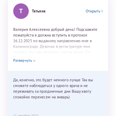
Т
Татьяна
Открыть
Валерия Алексеевна добрый день! Подскажите
пожалуйста я должна вступить в протокол
16.12.2025 по выданому направлению мне в
Калининграде. Девочки в регистратуре мне
сказали, что сам протокол длится около 3-х
недель и 3 недели я должна находится в Питере.
Развернуть
Можно мне новый год провести в Калининграде и
приехать к Вам в январе? Будут ли действовать
мои направления?
Да, конечно, это будет немного лучше Так вы
сможете наблюдаться у одного врача и не
переживать за праздничные дни Вашу квоту
спокойно перенесем на январь)
15 декабря 2025