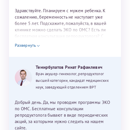
налогоплательщика* (основной разворот с фотографией,
Здравствуйте. Планируем с мужем ребенка. К
вашими данными и местом выдачи)
сожалению, беременность не наступает уже
более 5 лет. Подскажите, пожалуйста, в вашей
клинике можно сделать ЭКО по ОМС? Есть ли
бесплатная консультация репродуктолога? С
уважением, Наталья Баранова.
Развернуть
Александра
Темирбулатов Ринат Рафаилевич
Врач акушер-гинеколог, репродуктолог
высшей категории, кандидат медицинских
Хотелось бы выразить благодарность Темирбулатову
наук, заведующий отделением ВРТ
Ринату Рафаильевичу. Словами не описать, на сколько
мы ему благодарны. Благодаря ему мы стали
счастливыми родителями доченьки, которой
Добрый день. Да, мы проводим программы ЭКО
исполнилось вчера пол года. Ринат Рафаильевич
по ОМС. Бесплатные консультации
волшебник, который исполнил нашу очень давнюю
репродуктолога бывают в виде периодических
мечту. Забеременеть не получалось на протяжении
акций, за которыми нужно следить на нашем
10 лет. Потом начались операции по женски
сайте.
Нажимая кнопку "Отправить" соглашаюсь с
Политикой