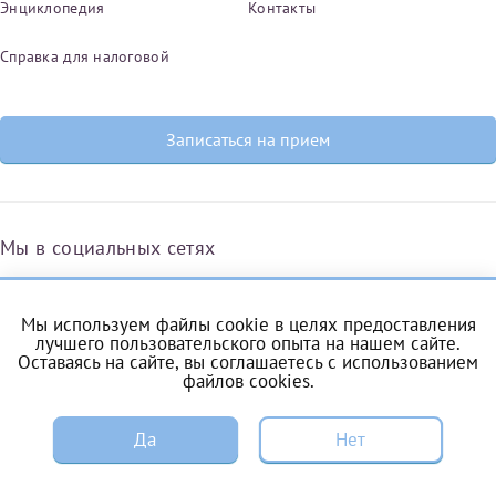
Энциклопедия
Контакты
Справка для налоговой
Записаться на прием
Мы в социальных сетях
Мы используем файлы cookie в целях предоставления
Вконтакте
Одноклассники
Яндекс.Дзен
Telegram
Max
лучшего пользовательского опыта на нашем сайте.
Оставаясь на сайте, вы соглашаетесь с
использованием
файлов cookies
.
ЗАПИСЬ
Комендантский проспект, 53/1A
Да
Нет