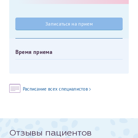
Оставить отзыв
Принимаю условия
Соглашения на обработку
Отчество*
Записаться на прием
персональных данных
Записаться на прием
Дата рождения*
Время приема
Для предоставления в налоговые органы Российской
Федерации, выписать ее на имя:
Расписание всех специалистов
Фамилия*
Имя*
Отзывы пациентов