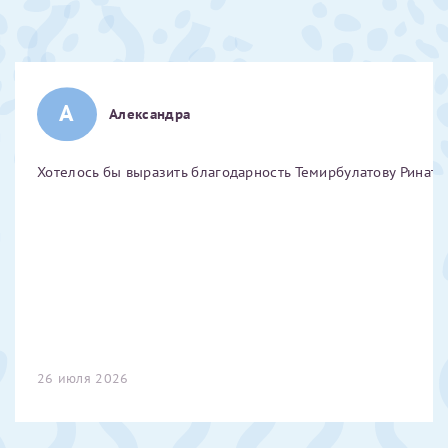
Отчество*
ИНН Налогоплательщика*
А
Александра
налогоплательщик, тот, кто будет получать вычет - ФИО
Хотелось бы выразить благодарность Темирбулатову Ринату 
налогоплательщика
За год/годы
2022
2023
2024
26 июля 2026
2025