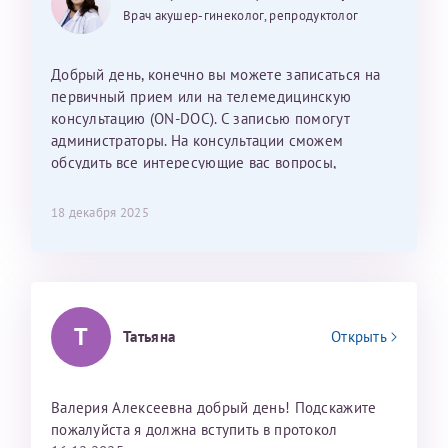
25 июня 2026
13 июня 2026
Так же хотелось отметить мед. сестру Сухову
дальнейшие действия для программы эко
Врач акушер-гинеколог, репродуктолог
Наталью Викторовну. Тоже очень душевный человек.
С ней общение было, как с давней знакомой, очень
лёгкое и простое. Вообще в данной клинике весь
Добрый день, конечно вы можете записаться на
персонал очень вежливый и чуткий, прям приятно
первичный прием или на телемедицинскую
находиться. Мы собираемся туда ещё за вторым
консультацию (ON-DOC). С записью помогут
ребёнком, и конечно же только к Ринату
администраторы. На консультации сможем
Рафаильевичу, нашему волшебнику, без каких либо
обсудить все интересующие вас вопросы,
сомнений.
составить план подготовки и лечения.
18 декабря 2025
Темирбулатов Ринат Рафаилевич
Репродуктологи
26 июля 2026
Т
Татьяна
Открыть
Валерия Алексеевна добрый день! Подскажите
пожалуйста я должна вступить в протокол