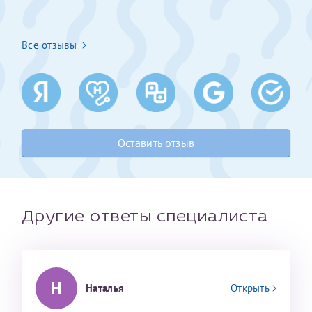
Получение справки
Все отзывы
Лично в кассе центра
Прислать на эл. почту
Направить справку сразу в ИФНС
Оставить отзыв
(упрощенный порядок возврата НДФЛ с 2024 г.)
Телефон*
Другие ответы специалиста
Электронная почта*
Н
Наталья
Открыть
скан 2-3 страниц паспорта пациента и