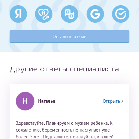
Получение справки
Лично в кассе центра
Оставить отзыв
Прислать на эл. почту
Направить справку сразу в ИФНС
(упрощенный порядок возврата НДФЛ с 2024 г.)
Другие ответы специалиста
Телефон*
Н
Наталья
Открыть
Электронная почта*
Здравствуйте. Планируем с мужем ребенка. К
сожалению, беременность не наступает уже
скан 2-3 страниц паспорта пациента и
более 5 лет. Подскажите, пожалуйста, в вашей