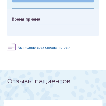
Оставить отзыв
Принимаю условия
Соглашения на обработку
Отчество*
Время приема
персональных данных
Записаться на прием
Дата рождения*
Расписание всех специалистов
Для предоставления в налоговые органы Российской
Федерации, выписать ее на имя:
Фамилия*
Отзывы пациентов
Имя*