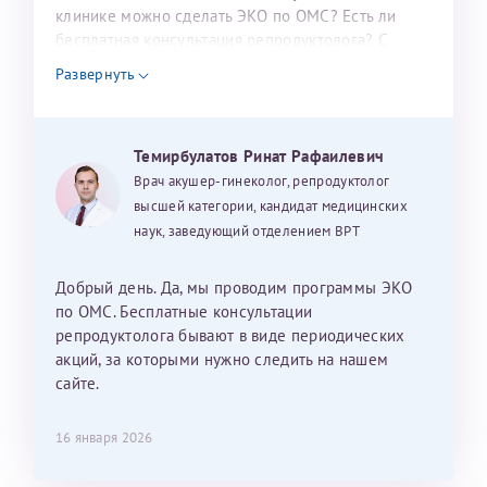
налогоплательщика* (основной разворот с фотографией,
клинике можно сделать ЭКО по ОМС? Есть ли
бесплатная консультация репродуктолога? С
вашими данными и местом выдачи)
уважением, Наталья Баранова.
Развернуть
Александра
Темирбулатов Ринат Рафаилевич
Врач акушер-гинеколог, репродуктолог
высшей категории, кандидат медицинских
наук, заведующий отделением ВРТ
Хотелось бы выразить благодарность Темирбулатову
Ринату Рафаильевичу. Словами не описать, на сколько
Добрый день. Да, мы проводим программы ЭКО
мы ему благодарны. Благодаря ему мы стали
по ОМС. Бесплатные консультации
счастливыми родителями доченьки, которой
репродуктолога бывают в виде периодических
исполнилось вчера пол года. Ринат Рафаильевич
акций, за которыми нужно следить на нашем
волшебник, который исполнил нашу очень давнюю
сайте.
мечту. Забеременеть не получалось на протяжении
10 лет. Потом начались операции по женски
16 января 2026
(вылазили кисты на яичниках), после которых мне
сказали, что срочно нужно беременеть, так как я могу
Нажимая кнопку "Отправить" соглашаюсь с
Политикой