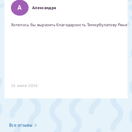
А
Отчество*
Александра
Хотелось бы выразить благодарность Темирбулатову Ринату 
ИНН Налогоплательщика*
налогоплательщик, тот, кто будет получать вычет - ФИО
налогоплательщика
За год/годы
26 июля 2026
2022
2023
2024
2025
Все отзывы