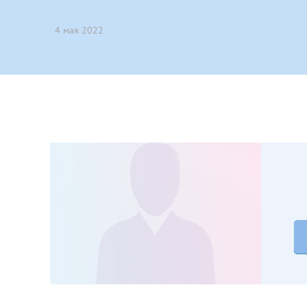
Принимаю усл
Фамилия*
Или введите его имя
4 мая 2022
Отчество*
Принимаю усл
Фамилия*
Отчество*