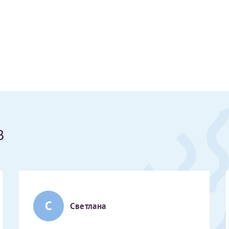
Получение справки
Лично в кассе центра
Прислать на эл. почту
Направить справку сразу в ИФНС
(упрощенный порядок возврата НДФЛ с 2024 г.)
в
Электронная почта*
С
Светлана