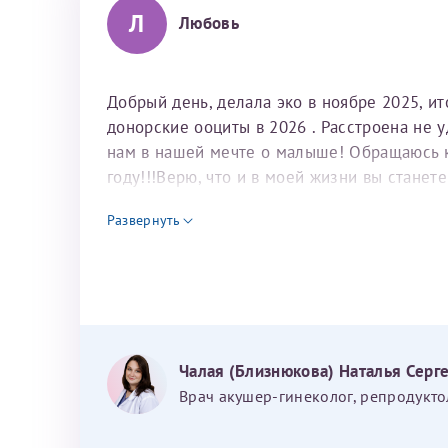
Л
Любовь
Добрый день, делала эко в ноябре 2025, и
донорские ооциты в 2026 . Расстроена не 
нам в нашей мечте о малыше! Обращаюсь к 
году!!!Верю, что и в моей жизни вы станет
для программы эко
Развернуть
Чалая (Близнюкова) Наталья Серг
Врач акушер-гинеколог, репродукто