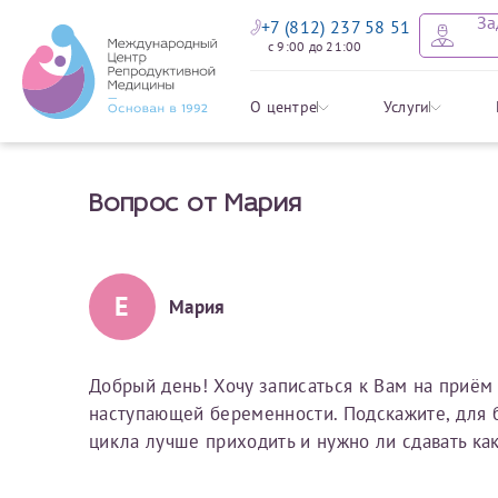
За
+7 (812) 237 58 51
с 9:00 до 21:00
Оставить
Записать
Задать в
Заявление 
О центре
Услуги
налоговых
Вопрос от Мария
Уважаемые пациенты! 
Ваше имя
Имя*
Мы рады приветст
ответы на интере
органов ознакомьтесь,
социальный налоговый
Мы просим вас не
Е
Мария
Ознакомить
информацию о сос
Фамилия
Отчество*
анонимность и за
условия мы не см
Добрый день! Хочу записаться к Вам на приём
наступающей беременности. Подскажите, для 
Наши специалист
Электронная почта
Фамилия*
цикла лучше приходить и нужно ли сдавать ка
на основе ваших 
Срок подготовки доку
можно скорее.