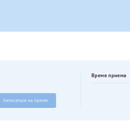
овия
Соглашения на обработку персональных данных
Имя*
Дата рождения*
Запис
овия
Соглашения на обработку персональных данных
Время приема
Имя*
Записаться на прием
ИНН Налогоплательщика*
налогоплательщик, тот, кто будет получать вычет - ФИО налогоплательщика