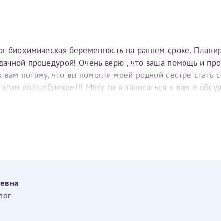
тог биохимическая беременность на раннем сроке. Плани
удачной процедурой! Очень верю , что ваша помощь и пр
вам потому, что вы помогли моей родной сестре стать с
е этим волшебником!!! Могу ли я записаться к вам и обс
еевна
лог