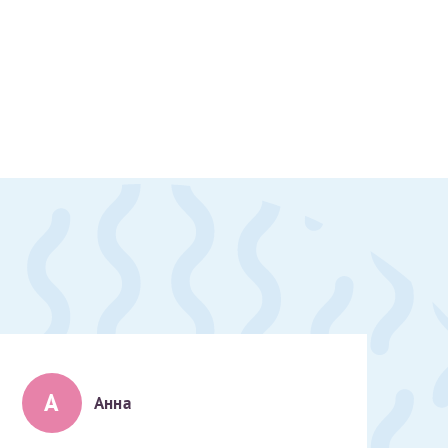
А
Анна
скан 2-3 страниц паспорта пациента и налогоплательщика* (основной разворот с фотографией, вашими данными и местом выдачи)