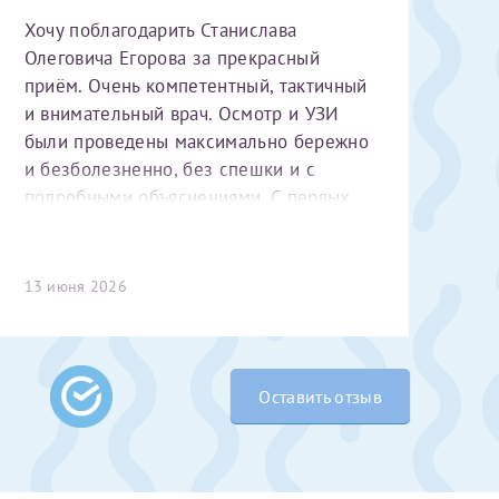
Хочу поблагодарить Станислава
Олеговича Егорова за прекрасный
приём. Очень компетентный, тактичный
и внимательный врач. Осмотр и УЗИ
были проведены максимально бережно
и безболезненно, без спешки и с
подробными объяснениями. С первых
минут чувствуется высокий
 Словами не
профессионализм и уважительное
выми родителями
отношение к пациенту. Спасибо
13 июня 2026
бник, который
большое за чуткость, деликатность и
жении 10 лет.
комфортную атмосферу на приёме!
ь с
 которых мне
 Было принято
Оставить отзыв
едуры. Поэтому
елали ЭКО
врача
ши поздравляем
Очень