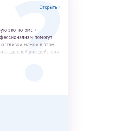
Открыть
рую эко по омс +
офессионализм помогут
частливой мамой в этом
удить дальнейшие действия