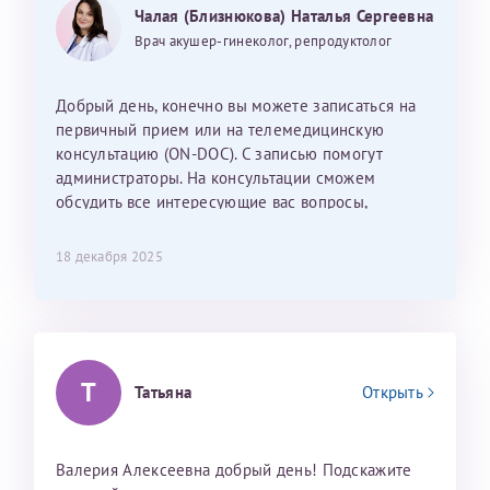
Могу ли я записаться к вам и обсудить
25 июня 2026
13 июня 2026
Чалая (Близнюкова) Наталья Сергеевна
Так же хотелось отметить мед. сестру Сухову
дальнейшие действия для программы эко
Наталью Викторовну. Тоже очень душевный человек.
Врач акушер-гинеколог, репродуктолог
С ней общение было, как с давней знакомой, очень
лёгкое и простое. Вообще в данной клинике весь
Добрый день, конечно вы можете записаться на
персонал очень вежливый и чуткий, прям приятно
первичный прием или на телемедицинскую
находиться. Мы собираемся туда ещё за вторым
консультацию (ON-DOC). С записью помогут
ребёнком, и конечно же только к Ринату
администраторы. На консультации сможем
Рафаильевичу, нашему волшебнику, без каких либо
обсудить все интересующие вас вопросы,
сомнений.
составить план подготовки и лечения.
18 декабря 2025
Темирбулатов Ринат Рафаилевич
Репродуктологи
26 июля 2026
Т
Татьяна
Открыть
Валерия Алексеевна добрый день! Подскажите