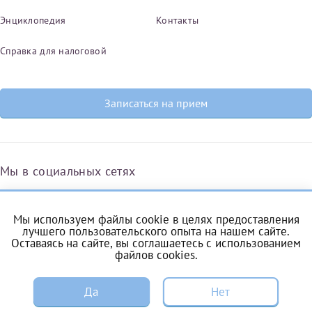
Энциклопедия
Контакты
Справка для налоговой
Записаться на прием
Мы в социальных сетях
Мы используем файлы cookie в целях предоставления
Вконтакте
Одноклассники
Яндекс.Дзен
Telegram
Max
лучшего пользовательского опыта на нашем сайте.
Оставаясь на сайте, вы соглашаетесь с
использованием
файлов cookies
.
ЗАПИСЬ
Комендантский проспект, 53/1A
Да
Нет