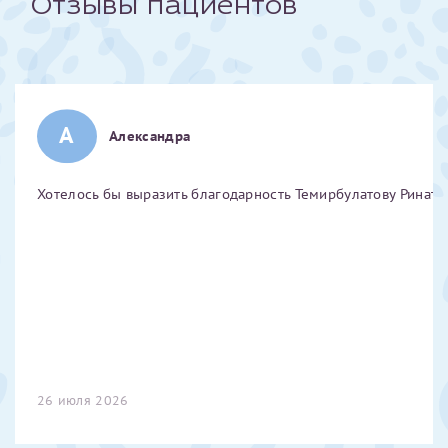
Отзывы пациентов
Отчество*
ИНН Налогоплательщика*
А
Александра
налогоплательщик, тот, кто будет получать вычет - ФИО
налогоплательщика
Хотелось бы выразить благодарность Темирбулатову Ринату 
За год/годы
2022
2023
2024
2025
26 июля 2026