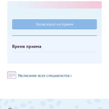
Оставить отзыв
Принимаю условия
Соглашения на обработку
Отчество*
персональных данных
Записаться на прием
Записаться на прием
Дата рождения*
Время приема
Для предоставления в налоговые органы Российской
Федерации, выписать ее на имя:
Расписание всех специалистов
Фамилия*
Имя*