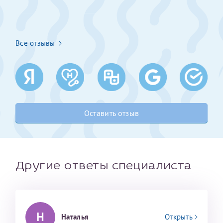
Получение справки
Все отзывы
Лично в кассе центра
Прислать на эл. почту
Направить справку сразу в ИФНС
(упрощенный порядок возврата НДФЛ с 2024 г.)
Оставить отзыв
Телефон*
Другие ответы специалиста
Электронная почта*
Н
Наталья
Открыть
скан 2-3 страниц паспорта пациента и