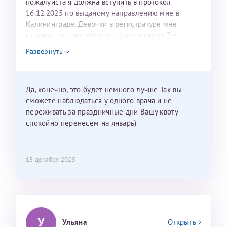
пожалуйста я должна вступить в протокол
16.12.2025 по выданому направлению мне в
Калининграде. Девочки в регистратуре мне
сказали, что сам протокол длится около 3-х
недель и 3 недели я должна находится в Питере.
Развернуть
Можно мне новый год провести в Калининграде и
приехать к Вам в январе? Будут ли действовать
мои направления?
Да, конечно, это будет немного лучше Так вы
сможете наблюдаться у одного врача и не
переживать за праздничные дни Вашу квоту
спокойно перенесем на январь)
15 декабря 2025
У
Ульяна
Открыть