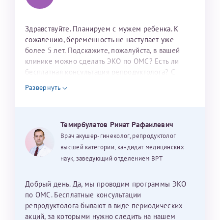
налогоплательщика* (основной разворот с фотографией,
вашими данными и местом выдачи)
Здравствуйте. Планируем с мужем ребенка. К
сожалению, беременность не наступает уже
более 5 лет. Подскажите, пожалуйста, в вашей
клинике можно сделать ЭКО по ОМС? Есть ли
бесплатная консультация репродуктолога? С
уважением, Наталья Баранова.
Развернуть
Александра
Темирбулатов Ринат Рафаилевич
Врач акушер-гинеколог, репродуктолог
Хотелось бы выразить благодарность Темирбулатову
высшей категории, кандидат медицинских
Ринату Рафаильевичу. Словами не описать, на сколько
наук, заведующий отделением ВРТ
мы ему благодарны. Благодаря ему мы стали
счастливыми родителями доченьки, которой
Добрый день. Да, мы проводим программы ЭКО
исполнилось вчера пол года. Ринат Рафаильевич
по ОМС. Бесплатные консультации
волшебник, который исполнил нашу очень давнюю
репродуктолога бывают в виде периодических
мечту. Забеременеть не получалось на протяжении
акций, за которыми нужно следить на нашем
Нажимая кнопку "Отправить" соглашаюсь с
Политикой