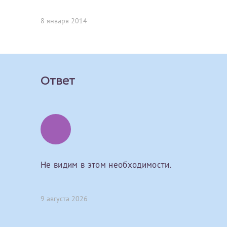
Вы можете оформить справку как для с
8 января 2014
своим родителям).
О каком враче расск
Электронная почта*
Я подтверждаю,
Справка готовится
стр
Ваш отзыв
готового документа
из
Номер телефона*
выполняются
. Пожалу
Ответ
После отправки заявки вы 
«
Заявка на справку пр
Номер медицинской
уточнения информации
Не видим в этом необходимости.
Сдать спермог
Прикрепить ф
Заявление
9 августа 2026
Выберите специально
Прошу выдать справку