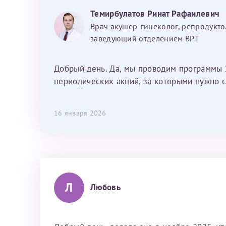
хотелось отметить мед. сестру Сухову
Темирбулатов Ринат Рафаилевич
Наталью Викторовну. Тоже очень
Врач акушер-гинеколог, репродукто
душевный человек. С ней общение
заведующий отделением ВРТ
было, как с давней знакомой, очень
лёгкое и простое. Вообще в данной
клинике весь персонал очень вежливый
Добрый день. Да, мы проводим программы 
и чуткий, прям приятно находиться. Мы
периодических акций, за которыми нужно с
собираемся туда ещё за вторым
ребёнком, и конечно же только к Ринату
16 января 2026
Рафаильевичу, нашему волшебнику, без
каких либо сомнений.
Л
Любовь