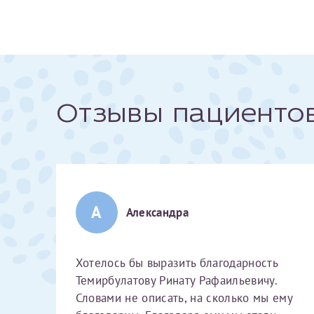
За год/годы
2022
2023
Отзывы пациенто
2024
2025
А
Александра
Телефон*
Хотелось бы выразить благодарность
Темирбулатову Ринату Рафаильевичу.
Словами не описать, на сколько мы ему