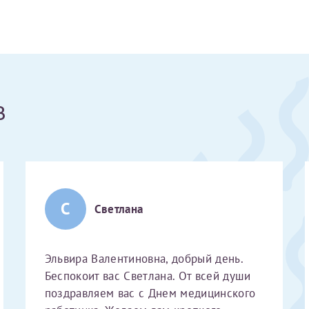
Получение справки
Лично в кассе центра
в
Прислать на эл. почту
Направить справку сразу в ИФНС
(упрощенный порядок возврата НДФЛ с 2024 г.)
С
Светлана
Электронная почта*
Эльвира Валентиновна, добрый день.
Беспокоит вас Светлана. От всей души
поздравляем вас с Днем медицинского