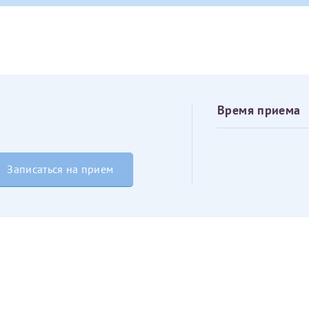
овия
Соглашения на обработку персональных данных
Имя*
Дата рождения*
Запис
овия
Соглашения на обработку персональных данных
Время приема
Записаться на прием
Имя*
ИНН Налогоплательщика*
налогоплательщик, тот, кто будет получать вычет - ФИО налогоплательщика