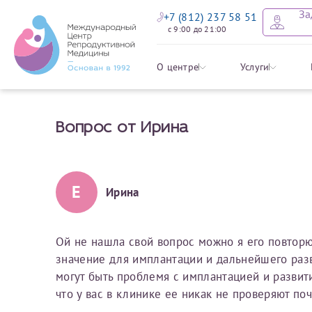
За
+7 (812) 237 58 51
с 9:00 до 21:00
Оставить
Записать
Задать в
Заявление 
О центре
Услуги
налоговых
Вопрос от Ирина
Уважаемые пациенты! 
Ваше имя
Имя*
Мы рады приветст
ответы на интере
органов ознакомьтесь,
социальный налоговый
Мы просим вас не
Е
Ирина
Ознакомить
информацию о сос
Фамилия
Отчество*
анонимность и за
условия мы не см
Ой не нашла свой вопрос можно я его повторю
значение для имплантации и дальнейшего разв
Наши специалист
Электронная почта
Фамилия*
могут быть проблемя с имплантацией и развит
на основе ваших 
что у вас в клинике ее никак не проверяют по
Срок подготовки доку
можно скорее.