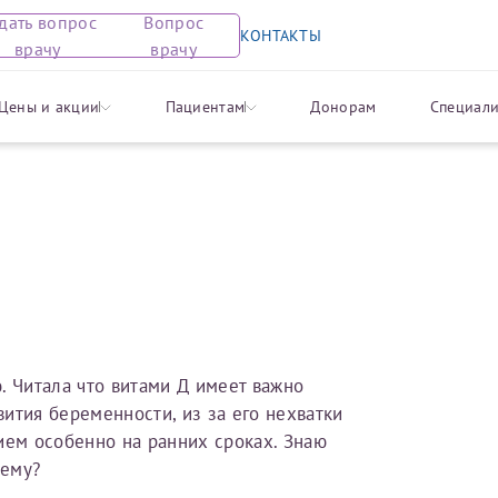
дать вопрос
Вопрос
КОНТАКТЫ
врачу
врачу
 отзыв
ся на прием
опрос врачу
на предоставление справк
Цены и акции
Пациентам
Донорам
Специали
 органов
Перед заполнением заявления на предоставление спра
вовать вас в разделе «Задать вопрос врачу». Здесь вы м
сующие вас медицинские вопросы.
 пожалуйста, с информацией для пациентов, планирующ
 вычет по расходам на лечение и на приобретение лек
 указывать в тексте вопроса личные данные (в том числ
ся
тоянии здоровья) лиц, которых касается вопрос. Это поз
щитить приватность соответствующих лиц. В случае нару
ожем продолжить обработку запроса и подготовить ответ
. Читала что витами Д имеет важно
ития беременности, из за его нехватки
ы готовы помочь вам, предоставив общую информацию и
ием особенно на ранних сроках. Знаю
вопросов. Задайте ваш вопрос, и мы постараемся ответить
чему?
ментов - 30 рабочих дней