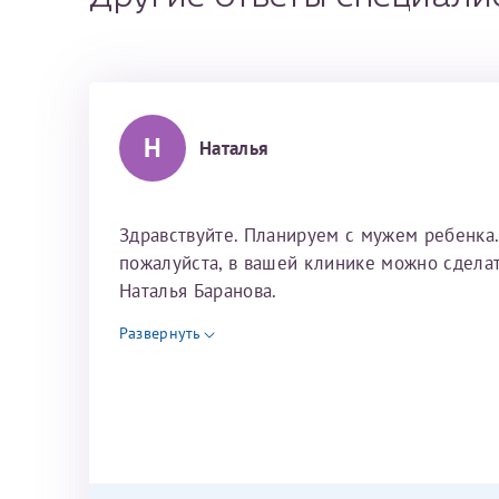
остановилась на Р
вас с Днем медиц
компетентный, та
выборе врача остановилась на Ринате
родственники дел
благодарных паци
максимально бере
Рафаильевиче, чему очень рада. Как
некуда. Он всё об
наш сыночек. В э
первых минут чув
потом оказалось, что родственники
был на связи и от
атлетикой и шахм
пациенту. Спасиб
делали тоже у него. Это на столько
были не удачные,
чуткий и внимательный врач, что лучше
получится, не пе
Н
некуда. Он всё объяснит и разложить по
Наталья
Исакова Эльвира 
Егоров Станислав
находил слова под
полочкам. До того, как мы прилетели в
благодаря ему ул
клинику, он был на связи и отвечал на
Тоже очень душев
вопросы. У нас всё получилось с
Здравствуйте. Планируем с мужем ребенка.
простое. Вообще 
третьей попытки. Первые две были не
пожалуйста, в вашей клинике можно сделат
находиться. Мы с
удачные, эмбрионы не приживались. Так
Наталья Баранова.
Рафаильевичу, на
что если вдруг с первого раза не
Развернуть
получится, не переживайте.
Обязательно всё выйдет. В моменты
Темирбулатов Рин
неудач Ринат Рафаильевич находил
слова поддержки на столько, что я
сначала сидела со слезами на глазах, а
потом благодаря ему улыбалась. Так же