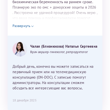
биохимическая беременность на раннем сроке.
Планирую эко по омс + донорские ооциты в 2026
. Расстроена не удачной процедурой! Очень верю ,
что ваша помощь и профессионализм помогут
нам в нашей мечте о малыше! Обращаюсь к вам
Развернуть
потому, что вы помогли моей родной сестре стать
счастливой мамой в этом году!!!Верю, что и в
моей жизни вы станете этим волшебником!!!
Могу ли я записаться к вам и обсудить
Чалая (Близнюкова) Наталья Сергеевна
дальнейшие действия для программы эко
Врач акушер-гинеколог, репродуктолог
Добрый день, конечно вы можете записаться на
первичный прием или на телемедицинскую
консультацию (ON-DOC). С записью помогут
администраторы. На консультации сможем
обсудить все интересующие вас вопросы,
составить план подготовки и лечения.
18 декабря 2025