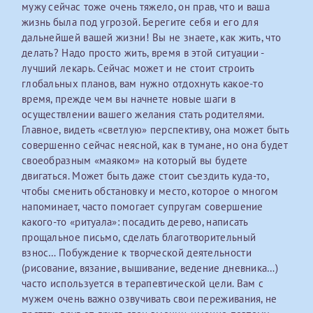
мужу сейчас тоже очень тяжело, он прав, что и ваша
Отчество*
жизнь была под угрозой. Берегите себя и его для
дальнейшей вашей жизни! Вы не знаете, как жить, что
делать? Надо просто жить, время в этой ситуации -
лучший лекарь. Сейчас может и не стоит строить
ИНН Налогоплательщика*
глобальных планов, вам нужно отдохнуть какое-то
время, прежде чем вы начнете новые шаги в
налогоплательщик, тот, кто будет получать вычет - ФИО
осуществлении вашего желания стать родителями.
налогоплательщика
Главное, видеть «светлую» перспективу, она может быть
совершенно сейчас неясной, как в тумане, но она будет
своеобразным «маяком» на который вы будете
двигаться. Может быть даже стоит съездить куда-то,
За год/годы
чтобы сменить обстановку и место, которое о многом
напоминает, часто помогает супругам совершение
2022
какого-то «ритуала»: посадить дерево, написать
2023
прощальное письмо, сделать благотворительный
взнос… Побуждение к творческой деятельности
2024
(рисование, вязание, вышивание, ведение дневника…)
2025
часто используется в терапевтической цели. Вам с
мужем очень важно озвучивать свои переживания, не