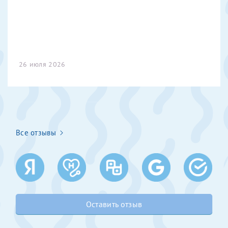
Александра
26 июля 2026
Хотелось бы выразить благодарность Темирбулатову
Ринату Рафаильевичу. Словами не описать, на сколько
мы ему благодарны. Благодаря ему мы стали
счастливыми родителями доченьки, которой
исполнилось вчера пол года. Ринат Рафаильевич
Все отзывы
волшебник, который исполнил нашу очень давнюю
мечту. Забеременеть не получалось на протяжении
10 лет. Потом начались операции по женски
(вылазили кисты на яичниках), после которых мне
сказали, что срочно нужно беременеть, так как я могу
Светлана
Анна
лишиться яичников. Было принято решение делать
ЭКО. Мы живём на Камчатке, у нас не делают данной
Оставить отзыв
процедуры. Поэтому нужно лететь в другие города.
Выбор сразу пал на МЦРМ, так как здесь делали ЭКО