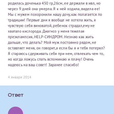
родилась доченька 450 гр,26см, ее держали в ивл, но
первом заявлении. После отправки готового документа
О каком враче расскажете?
Электронная почта*
Наши специалисты готовы помочь вам, предоставив
через 9 дней она умерла. Я к ней ходила, видела ее!
изменения и переоформление справки на другого
общую информацию и рекомендации на основе
Мы с мужем похоронили нашу дочу,как полагается по
налогоплательщика не выполняются
. Пожалуйста,
ваших вопросов. Задайте ваш вопрос,
традиции! Первые дни я вообще не хотела жить, я
внимательно проверяйте все данные перед отправкой
и мы постараемся ответить на него как можно
Ваш отзыв
чувствую себя виноватой, ребенок страдал,ему не
заявки.
скорее.
Номер телефона*
хватало кислорода. Диагноз у меня тяжелая
преэклампсия, HELP-СИНДРОМ. Незнаю как жить
После отправки заявки вы получите письмо на указанную
Я подтверждаю, что ознакомился с уведомлением,
дальше, что делать? Мой муж постоянно рядом, не
электронную почту с подтверждением «
Заявка на справку
приведённым выше.
оставляет меня, он говорит,а если бы я и тебя потерял?
принята
». Если письмо не поступит, пожалуйста, свяжитесь
Номер медицинской карты МЦРМ
Я стараюсь сдерживать себя при нем, отвлекать чем то,
с МЦРМ для уточнения информации.
Далее
но когда ложусь спать вспоминаю и плачу! Очень
надеюсь на ваш совет! Заранее спасибо!
Заявление
Сдать спермограмму
4 января 2014
Прошу выдать справку об оказанных медицинских услугах
следующим пациентам:
Прикрепить файлы
Выберите специальность врача
Фамилия*
Ответ
Или введите его имя
Принимаю условия
Соглашения на обработку
Имя*
персональных данных