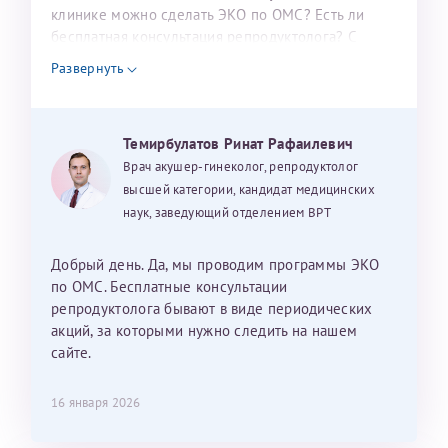
налогоплательщика* (основной разворот с фотографией,
клинике можно сделать ЭКО по ОМС? Есть ли
бесплатная консультация репродуктолога? С
вашими данными и местом выдачи)
уважением, Наталья Баранова.
Развернуть
Александра
Темирбулатов Ринат Рафаилевич
Врач акушер-гинеколог, репродуктолог
высшей категории, кандидат медицинских
наук, заведующий отделением ВРТ
Хотелось бы выразить благодарность Темирбулатову
Ринату Рафаильевичу. Словами не описать, на сколько
Добрый день. Да, мы проводим программы ЭКО
мы ему благодарны. Благодаря ему мы стали
по ОМС. Бесплатные консультации
счастливыми родителями доченьки, которой
репродуктолога бывают в виде периодических
исполнилось вчера пол года. Ринат Рафаильевич
акций, за которыми нужно следить на нашем
волшебник, который исполнил нашу очень давнюю
сайте.
мечту. Забеременеть не получалось на протяжении
10 лет. Потом начались операции по женски
16 января 2026
(вылазили кисты на яичниках), после которых мне
сказали, что срочно нужно беременеть, так как я могу
Нажимая кнопку "Отправить" соглашаюсь с
Политикой