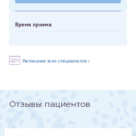
Оставить отзыв
Принимаю условия
Соглашения на обработку
Отчество*
Время приема
персональных данных
Записаться на прием
Дата рождения*
Расписание всех специалистов
Для предоставления в налоговые органы Российской
Федерации, выписать ее на имя:
Фамилия*
Отзывы пациентов
Имя*