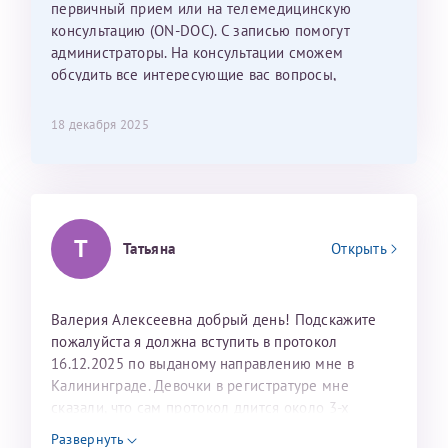
С ней общение было, как с давней знакомой, очень
первичный прием или на телемедицинскую
лёгкое и простое. Вообще в данной клинике весь
консультацию (ON-DOC). С записью помогут
персонал очень вежливый и чуткий, прям приятно
администраторы. На консультации сможем
находиться. Мы собираемся туда ещё за вторым
обсудить все интересующие вас вопросы,
ребёнком, и конечно же только к Ринату
составить план подготовки и лечения.
Рафаильевичу, нашему волшебнику, без каких либо
18 декабря 2025
сомнений.
Темирбулатов Ринат Рафаилевич
Репродуктологи
Т
Татьяна
Открыть
26 июля 2026
Валерия Алексеевна добрый день! Подскажите
пожалуйста я должна вступить в протокол
16.12.2025 по выданому направлению мне в
Калининграде. Девочки в регистратуре мне
сказали, что сам протокол длится около 3-х
недель и 3 недели я должна находится в Питере.
Развернуть