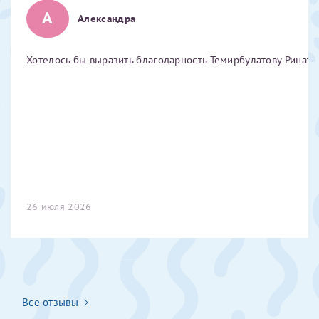
А
Отчество*
Александра
Хотелось бы выразить благодарность Темирбулатову Ринату 
ИНН Налогоплательщика*
налогоплательщик, тот, кто будет получать вычет - ФИО
налогоплательщика
За год/годы
26 июля 2026
2022
2023
2024
2025
Все отзывы