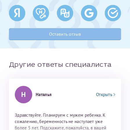
Получение справки
Лично в кассе центра
Оставить отзыв
Прислать на эл. почту
Направить справку сразу в ИФНС
(упрощенный порядок возврата НДФЛ с 2024 г.)
Другие ответы специалиста
Телефон*
Н
Наталья
Открыть
Электронная почта*
Здравствуйте. Планируем с мужем ребенка. К
сожалению, беременность не наступает уже
скан 2-3 страниц паспорта пациента и
более 5 лет. Подскажите, пожалуйста, в вашей