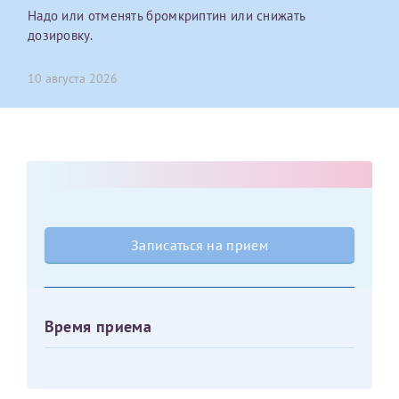
Надо или отменять бромкриптин или снижать
дозировку.
Оставить отзыв
Принимаю условия
Соглашения на обработку
Отчество*
персональных данных
10 августа 2026
Записаться на прием
Дата рождения*
Для предоставления в налоговые органы Российской
Записаться на прием
Федерации, выписать ее на имя:
Фамилия*
Время приема
Имя*