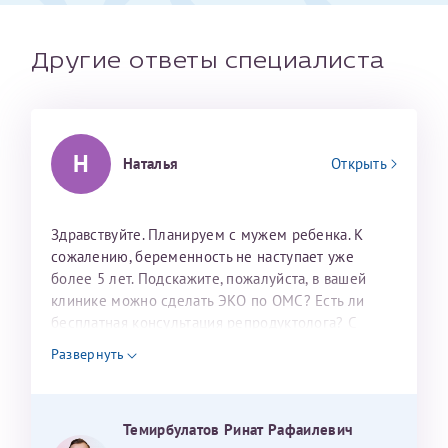
налогоплательщика* (основной разворот с фотографией,
вашими данными и местом выдачи)
Другие ответы специалиста
Н
Наталья
Открыть
Здравствуйте. Планируем с мужем ребенка. К
сожалению, беременность не наступает уже
более 5 лет. Подскажите, пожалуйста, в вашей
Александра
клинике можно сделать ЭКО по ОМС? Есть ли
бесплатная консультация репродуктолога? С
уважением, Наталья Баранова.
Развернуть
Хотелось бы выразить благодарность Темирбулатову
Ринату Рафаильевичу. Словами не описать, на сколько
мы ему благодарны. Благодаря ему мы стали
Темирбулатов Ринат Рафаилевич
Нажимая кнопку "Отправить" соглашаюсь с
Политикой