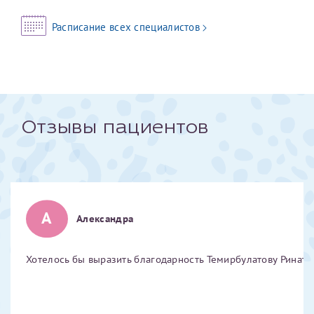
Отчество*
Расписание всех специалистов
ИНН Налогоплательщика*
налогоплательщик, тот, кто будет получать вычет - ФИО
Отзывы пациентов
налогоплательщика
За год/годы
А
2022
Александра
2023
2024
Хотелось бы выразить благодарность Темирбулатову Ринату 
2025