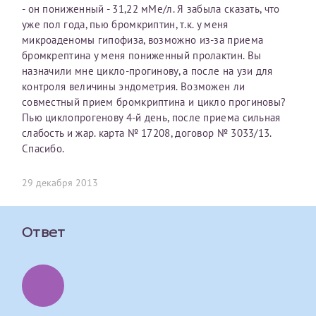
- он пониженный - 31,22 мМе/л. Я забыла сказать, что
первом заявлении. После отправки готового документа
О каком враче расскажете?
Электронная почта*
Наши специалисты готовы помочь вам, предоставив
уже пол года, пью бромкриптин, т.к. у меня
изменения и переоформление справки на другого
общую информацию и рекомендации на основе
микроаденомы гипофиза, возможно из-за приема
налогоплательщика не выполняются
. Пожалуйста,
ваших вопросов. Задайте ваш вопрос,
бромкрептина у меня пониженный пролактин. Вы
внимательно проверяйте все данные перед отправкой
и мы постараемся ответить на него как можно
Ваш отзыв
назначили мне цикло-прогинову, а после на узи для
заявки.
скорее.
Номер телефона*
контроля величины эндометрия. Возможен ли
совместный прием бромкриптина и цикло прогиновы?
После отправки заявки вы получите письмо на указанную
Я подтверждаю, что ознакомился с уведомлением,
Пью циклопрогенову 4-й день, после приема сильная
электронную почту с подтверждением «
Заявка на справку
приведённым выше.
слабость и жар. карта № 17208, договор № 3033/13.
принята
». Если письмо не поступит, пожалуйста, свяжитесь
Номер медицинской карты МЦРМ
Спасибо.
с МЦРМ для уточнения информации.
Далее
29 декабря 2013
Заявление
Сдать спермограмму
Прошу выдать справку об оказанных медицинских услугах
следующим пациентам:
Ответ
Прикрепить файлы
Выберите специальность врача
Фамилия*
Или введите его имя
Принимаю условия
Соглашения на обработку
Имя*
персональных данных