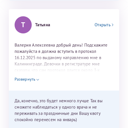
Т
Татьяна
Открыть
Валерия Алексеевна добрый день! Подскажите
пожалуйста я должна вступить в протокол
16.12.2025 по выданому направлению мне в
Калининграде. Девочки в регистратуре мне
сказали, что сам протокол длится около 3-х
недель и 3 недели я должна находится в Питере.
Развернуть
Можно мне новый год провести в Калининграде и
приехать к Вам в январе? Будут ли действовать
мои направления?
Да, конечно, это будет немного лучше Так вы
сможете наблюдаться у одного врача и не
переживать за праздничные дни Вашу квоту
спокойно перенесем на январь)