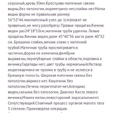
серозный,кровь 30мл.Крестцово-маточные связки
первом заявлении. После отправки готового документа
О каком враче расскажете?
Электронная почта*
Наши специалисты готовы помочь вам, предоставив
видны,без патологии,эндометриоз-нет,спайки-нет.Матка
изменения и переоформление справки на другого
общую информацию и рекомендации на основе
видна форма не правильная размер
налогоплательщика не выполняются
. Пожалуйста,
ваших вопросов. Задайте ваш вопрос,
56*52*44.миоматозный узел до 1см(может не
внимательно проверяйте все данные перед отправкой
и мы постараемся ответить на него как можно
Ваш отзыв
правильно,не могу разобрать) Правые придатки.Яичник
заявки.
скорее.
Номер телефона*
виден раз24*18*10см,маточная труба удалена. Левые
придатки.Яичник виден,разм 45*40*36 киста разм 40*32
После отправки заявки вы получите письмо на указанную
Я подтверждаю, что ознакомился с уведомлением,
см. Брюшина спайки,яичник спаян с маточной
электронную почту с подтверждением «
Заявка на справку
приведённым выше.
трубой.Маточная труба просматривается
принята
». Если письмо не поступит, пожалуйста, свяжитесь
Номер медицинской карты МЦРМ
частично,форма не изменена,фимбрии
с МЦРМ для уточнения информации.
Далее
выражены,перитубарные спайки в области,подпаяна к
яичнику.Гидатиды-нет, цвет трубы нормальный.Раствор
Заявление
индигокармина не проник в трубу и не излился в
брюшную полость. Широкая маточная связка без
Сдать спермограмму
Прошу выдать справку об оказанных медицинских услугах
патологии,варикоз-нет. Кишечник без
следующим пациентам:
Прикрепить файлы
патологии,Печень-перигепатит-нет,Апендикс
Выберите специальность врача
виден,сальник без патологии. Диагноз Киста левого
Фамилия*
яичника,Миома матки,левостороний эндосальпингит.
Сопутствующий.Спаечный процесс органов малого таза
Или введите его имя
Принимаю условия
Соглашения на обработку
3 степени. Произведена операция.
Имя*
персональных данных