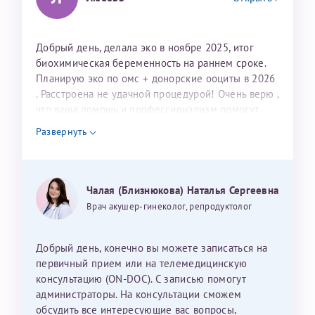
персонал очень вежливый и чуткий, прям приятно
находиться. Мы собираемся туда ещё за вторым
ребёнком, и конечно же только к Ринату
Добрый день, делала эко в ноябре 2025, итог
Рафаильевичу, нашему волшебнику, без каких либо
биохимическая беременность на раннем сроке.
сомнений.
Планирую эко по омс + донорские ооциты в 2026
. Расстроена не удачной процедурой! Очень верю ,
Темирбулатов Ринат Рафаилевич
что ваша помощь и профессионализм помогут
нам в нашей мечте о малыше! Обращаюсь к вам
Репродуктологи
Развернуть
потому, что вы помогли моей родной сестре стать
счастливой мамой в этом году!!!Верю, что и в
26 июля 2026
моей жизни вы станете этим волшебником!!!
Могу ли я записаться к вам и обсудить
Чалая (Близнюкова) Наталья Сергеевна
дальнейшие действия для программы эко
Врач акушер-гинеколог, репродуктолог
Добрый день, конечно вы можете записаться на
первичный прием или на телемедицинскую
консультацию (ON-DOC). С записью помогут
администраторы. На консультации сможем
обсудить все интересующие вас вопросы,