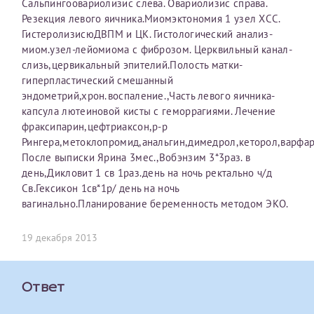
Сальпингоовариолизис слева. Овариолизис справа.
Резекция левого яичника.Миомэктономия 1 узел ХСС.
Оставить отзыв
ГистеролизисюДВПМ и ЦК. Гистологический анализ-
Принимаю условия
Соглашения на обработку
Отчество*
миом.узел-лейомиома с фиброзом. Церквильный канал-
персональных данных
слизь,цервикальный эпителий.Полость матки-
гиперпластический смешанный
Записаться на прием
эндометрий,хрон.воспаление.,Часть левого яичника-
Дата рождения*
капсула лютеиновой кисты с геморрагиями. Лечение
фраксипарин,цефтриаксон,р-р
Рингера,метоклопромид,анальгин,димедрол,кеторол,варфар
После выписки Ярина 3мес.,Вобэнзим 3*3раз. в
день,Дикловит 1 св 1раз.день на ночь ректально ч/д
Для предоставления в налоговые органы Российской
Св.Гексикон 1св*1р/ день на ночь
Федерации, выписать ее на имя:
вагинально.Планирование беременность методом ЭКО.
Фамилия*
19 декабря 2013
Имя*
Ответ