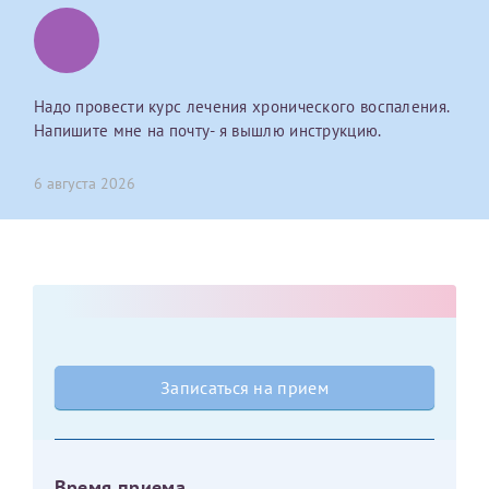
Отчество*
Надо провести курс лечения хронического воспаления.
ИНН Налогоплательщика*
Напишите мне на почту- я вышлю инструкцию.
налогоплательщик, тот, кто будет получать вычет - ФИО
6 августа 2026
налогоплательщика
За год/годы
2022
2023
Записаться на прием
2024
2025
Время приема