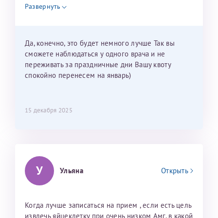
недель и 3 недели я должна находится в Питере.
Развернуть
Можно мне новый год провести в Калининграде и
приехать к Вам в январе? Будут ли действовать
мои направления?
Да, конечно, это будет немного лучше Так вы
сможете наблюдаться у одного врача и не
переживать за праздничные дни Вашу квоту
спокойно перенесем на январь)
15 декабря 2025
У
Ульяна
Открыть
Когда лучше записаться на прием , если есть цель
извлечь яйцеклетку при очень низком Амг, в какой