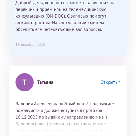
Добрый день, конечно вы можете записаться на
С ней общение было, как с давней знакомой, очень
первичный прием или на телемедицинскую
лёгкое и простое. Вообще в данной клинике весь
консультацию (ON-DOC). С записью помогут
персонал очень вежливый и чуткий, прям приятно
администраторы. На консультации сможем
находиться. Мы собираемся туда ещё за вторым
обсудить все интересующие вас вопросы,
ребёнком, и конечно же только к Ринату
составить план подготовки и лечения.
Рафаильевичу, нашему волшебнику, без каких либо
сомнений.
18 декабря 2025
Темирбулатов Ринат Рафаилевич
Репродуктологи
Т
Татьяна
Открыть
26 июля 2026
Валерия Алексеевна добрый день! Подскажите
пожалуйста я должна вступить в протокол
16.12.2025 по выданому направлению мне в
Калининграде. Девочки в регистратуре мне
сказали, что сам протокол длится около 3-х