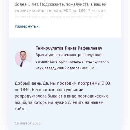
налогоплательщика* (основной разворот с фотографией,
более 5 лет. Подскажите, пожалуйста, в вашей
клинике можно сделать ЭКО по ОМС? Есть ли
вашими данными и местом выдачи)
бесплатная консультация репродуктолога? С
уважением, Наталья Баранова.
Развернуть
Александра
Темирбулатов Ринат Рафаилевич
Врач акушер-гинеколог, репродуктолог
высшей категории, кандидат медицинских
наук, заведующий отделением ВРТ
Хотелось бы выразить благодарность Темирбулатову
Ринату Рафаильевичу. Словами не описать, на сколько
Добрый день. Да, мы проводим программы ЭКО
мы ему благодарны. Благодаря ему мы стали
по ОМС. Бесплатные консультации
счастливыми родителями доченьки, которой
репродуктолога бывают в виде периодических
исполнилось вчера пол года. Ринат Рафаильевич
акций, за которыми нужно следить на нашем
волшебник, который исполнил нашу очень давнюю
сайте.
мечту. Забеременеть не получалось на протяжении
10 лет. Потом начались операции по женски
16 января 2026
(вылазили кисты на яичниках), после которых мне
Нажимая кнопку "Отправить" соглашаюсь с
Политикой