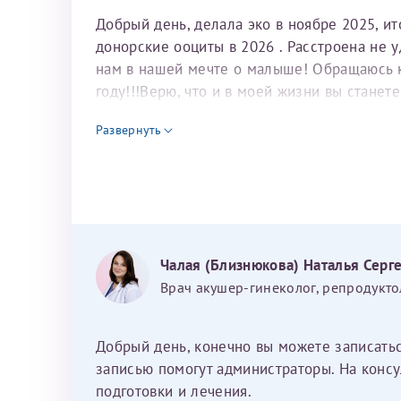
Добрый день, делала эко в ноябре 2025, и
донорские ооциты в 2026 . Расстроена не 
нам в нашей мечте о малыше! Обращаюсь к 
году!!!Верю, что и в моей жизни вы станет
для программы эко
Развернуть
Чалая (Близнюкова) Наталья Серг
Врач акушер-гинеколог, репродукто
Добрый день, конечно вы можете записать
записью помогут администраторы. На консу
подготовки и лечения.