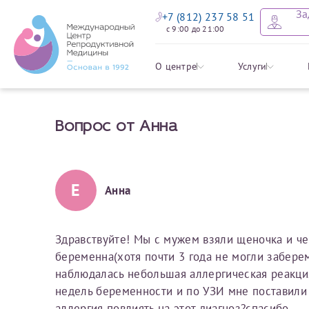
За
+7 (812) 237 58 51
с 9:00 до 21:00
Оставить
Записать
Задать в
Заявление 
О центре
Услуги
налоговых
Вопрос от Анна
Уважаемые пациенты! 
Ваше имя
Имя*
Мы рады приветст
ответы на интере
органов ознакомьтесь,
социальный налоговый
Мы просим вас не
Е
Анна
Ознакомить
информацию о сос
Фамилия
Отчество*
анонимность и за
условия мы не см
Здравствуйте! Мы с мужем взяли щеночка и че
беременна(хотя почти 3 года не могли забере
Наши специалист
Электронная почта
Фамилия*
наблюдалась небольшая аллергическая реакция
на основе ваших 
недель беременности и по УЗИ мне поставили
Срок подготовки доку
можно скорее.
аллергия повлиять на этот диагноз?спасибо.