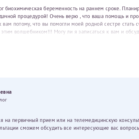
тог биохимическая беременность на раннем сроке. Плани
удачной процедурой! Очень верю , что ваша помощь и пр
вам потому, что вы помогли моей родной сестре стать с
е этим волшебником!!! Могу ли я записаться к вам и обс
еевна
лог
ся на первичный прием или на телемедицинскую консуль
льтации сможем обсудить все интересующие вас вопросы