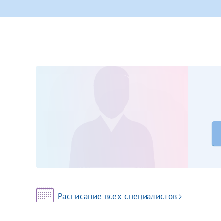
Принимаю усл
Фамилия*
Или введите его имя
Отчество*
Принимаю усл
Фамилия*
Отчество*
Расписание всех специалистов