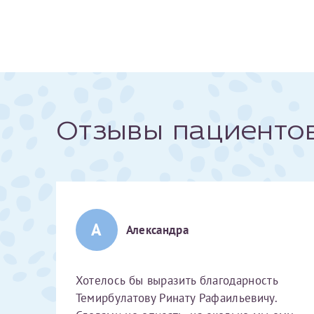
За год/годы
2022
2023
2024
Отзывы пациенто
2025
А
Телефон*
Александра
Хотелось бы выразить благодарность
Темирбулатову Ринату Рафаильевичу.