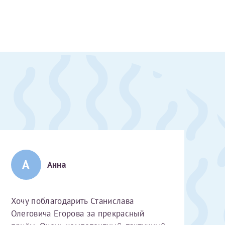
А
Анна
Хочу поблагодарить Станислава
скан 2-3 страниц паспорта пациента и налогоплательщика* (основной разворот с фотографией, вашими данными и местом выдачи)
Олеговича Егорова за прекрасный