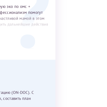
рую эко по омс +
офессионализм помогут
частливой мамой в этом
удить дальнейшие действия
тацию (ON-DOC). С
, составить план