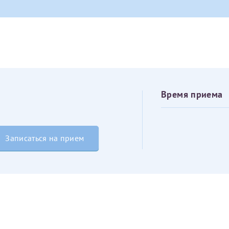
овия
Соглашения на обработку персональных данных
Имя*
Дата рождения*
Запис
овия
Соглашения на обработку персональных данных
Время приема
Записаться на прием
Имя*
ИНН Налогоплательщика*
налогоплательщик, тот, кто будет получать вычет - ФИО налогоплательщика