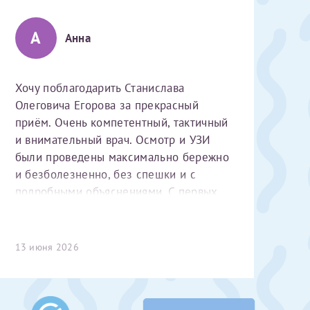
А
Анна
Хочу поблагодарить Станислава
Олеговича Егорова за прекрасный
приём. Очень компетентный, тактичный
и внимательный врач. Осмотр и УЗИ
 Словами не
были проведены максимально бережно
выми родителями
и безболезненно, без спешки и с
бник, который
подробными объяснениями. С первых
жении 10 лет.
минут чувствуется высокий
ь с
 которых мне
профессионализм и уважительное
 Было принято
отношение к пациенту. Спасибо
13 июня 2026
едуры. Поэтому
большое за чуткость, деликатность и
елали ЭКО
комфортную атмосферу на приёме!
врача
ши поздравляем
Очень