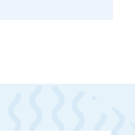
скан 2-3 страниц паспорта пациента и налогоплательщика* (основной разворот с фотографией, вашими данными и местом выдачи)