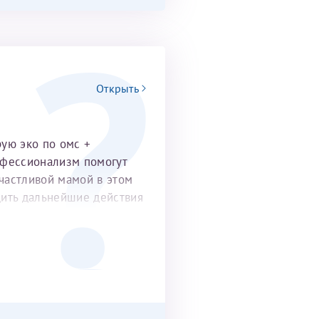
Открыть
рую эко по омс +
офессионализм помогут
частливой мамой в этом
удить дальнейшие действия