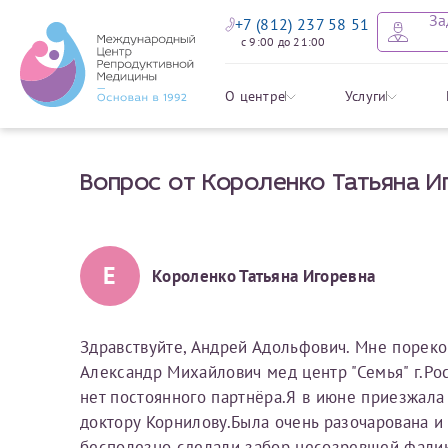
За
+7 (812) 237 58 51
с 9:00 до 21:00
Оставить
Записать
Задать в
Заявление 
О центре
Услуги
налоговых
Вопрос от Короленко Татьяна И
Уважаемые пациенты! 
Ваше имя
Имя*
Мы рады приветст
ответы на интере
органов ознакомьтесь,
социальный налоговый
Мы просим вас не
Е
Короленко Татьяна Игоревна
Ознакомить
информацию о сос
Фамилия
Отчество*
анонимность и за
условия мы не см
Здравствуйте, Андрей Адольфович. Мне пореко
Александр Михайлович мед центр "Семья" г.Рос
Наши специалист
Электронная почта
Фамилия*
нет постоянного партнёра.Я в июне приезжала 
на основе ваших 
доктору Корнилову.Была очень разочарована и 
Срок подготовки доку
можно скорее.
бесполезно сделали забор несозревшей фалик