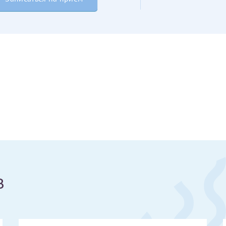
Получение справки
Лично в кассе центра
Прислать на эл. почту
Направить справку сразу в ИФНС
(упрощенный порядок возврата НДФЛ с 2024 г.)
Электронная почта*
в