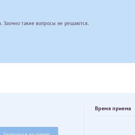
овия
Соглашения на обработку персональных данных
Имя*
. Заочно такие вопросы не решаются.
Дата рождения*
Запис
овия
Соглашения на обработку персональных данных
Имя*
Время приема
ИНН Налогоплательщика*
налогоплательщик, тот, кто будет получать вычет - ФИО налогоплательщика
Записаться на прием