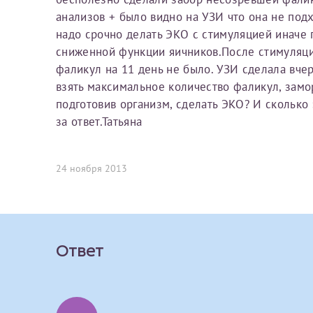
Вы можете оформить справку как для с
анализов + было видно на УЗИ что она не по
своим родителям).
надо срочно делать ЭКО с стимуляцией иначе 
О каком враче расск
Электронная почта*
Я подтверждаю,
сниженной функции яичников.После стимуляц
фаликул на 11 день не было. УЗИ сделала вчер
Справка готовится
стр
Ваш отзыв
взять максимальное количество фаликул, замор
готового документа
из
подготовив организм, сделать ЭКО? И сколько 
Номер телефона*
выполняются
. Пожалу
за ответ.Татьяна
После отправки заявки вы 
24 ноября 2013
«
Заявка на справку пр
Номер медицинской
уточнения информации
Сдать спермог
Ответ
Прикрепить ф
Заявление
Выберите специально
Прошу выдать справку