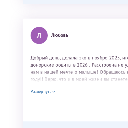
каких либо сомнений.
Л
Любовь
Добрый день, делала эко в ноябре 2025, и
донорские ооциты в 2026 . Расстроена не 
нам в нашей мечте о малыше! Обращаюсь к 
году!!!Верю, что и в моей жизни вы станет
для программы эко
Развернуть