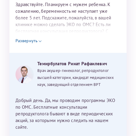
налогоплательщика* (основной разворот с фотографией,
Здравствуйте. Планируем с мужем ребенка. К
сожалению, беременность не наступает уже
вашими данными и местом выдачи)
более 5 лет. Подскажите, пожалуйста, в вашей
клинике можно сделать ЭКО по ОМС? Есть ли
бесплатная консультация репродуктолога? С
уважением, Наталья Баранова.
Развернуть
Александра
Темирбулатов Ринат Рафаилевич
Врач акушер-гинеколог, репродуктолог
высшей категории, кандидат медицинских
Хотелось бы выразить благодарность Темирбулатову
наук, заведующий отделением ВРТ
Ринату Рафаильевичу. Словами не описать, на сколько
мы ему благодарны. Благодаря ему мы стали
Добрый день. Да, мы проводим программы ЭКО
счастливыми родителями доченьки, которой
по ОМС. Бесплатные консультации
исполнилось вчера пол года. Ринат Рафаильевич
репродуктолога бывают в виде периодических
волшебник, который исполнил нашу очень давнюю
акций, за которыми нужно следить на нашем
мечту. Забеременеть не получалось на протяжении
сайте.
10 лет. Потом начались операции по женски
Нажимая кнопку "Отправить" соглашаюсь с
Политикой