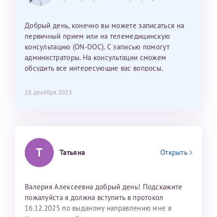
Наталью Викторовну. Тоже очень душевный человек.
С ней общение было, как с давней знакомой, очень
Добрый день, конечно вы можете записаться на
лёгкое и простое. Вообще в данной клинике весь
первичный прием или на телемедицинскую
персонал очень вежливый и чуткий, прям приятно
консультацию (ON-DOC). С записью помогут
находиться. Мы собираемся туда ещё за вторым
администраторы. На консультации сможем
ребёнком, и конечно же только к Ринату
обсудить все интересующие вас вопросы,
Рафаильевичу, нашему волшебнику, без каких либо
составить план подготовки и лечения.
сомнений.
18 декабря 2025
Темирбулатов Ринат Рафаилевич
Репродуктологи
26 июля 2026
Т
Татьяна
Открыть
Валерия Алексеевна добрый день! Подскажите
пожалуйста я должна вступить в протокол
16.12.2025 по выданому направлению мне в