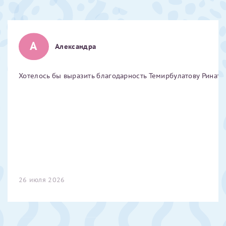
Отчество*
А
Александра
ИНН Налогоплательщика*
Хотелось бы выразить благодарность Темирбулатову Ринату 
налогоплательщик, тот, кто будет получать вычет - ФИО
налогоплательщика
За год/годы
2022
2023
26 июля 2026
2024
2025