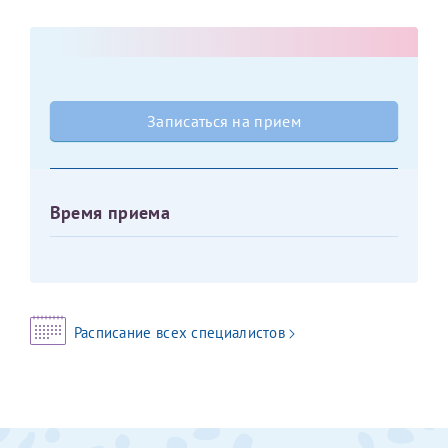
Оставить отзыв
Принимаю условия
Соглашения на обработку
Отчество*
персональных данных
Записаться на прием
Записаться на прием
Дата рождения*
Время приема
Для предоставления в налоговые органы Российской
Федерации, выписать ее на имя:
Фамилия*
Расписание всех специалистов
Имя*