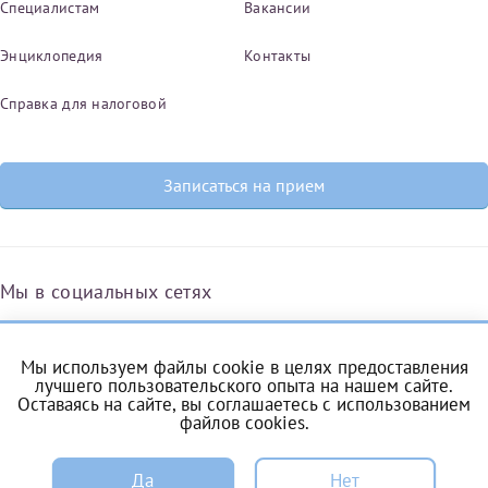
Специалистам
Вакансии
Энциклопедия
Контакты
Справка для налоговой
Записаться на прием
Мы в социальных сетях
Мы используем файлы cookie в целях предоставления
Вконтакте
Одноклассники
Яндекс.Дзен
Telegram
Max
лучшего пользовательского опыта на нашем сайте.
Оставаясь на сайте, вы соглашаетесь с
использованием
файлов cookies
.
ЗАПИСЬ
Комендантский проспект, 53/1A
Да
Нет