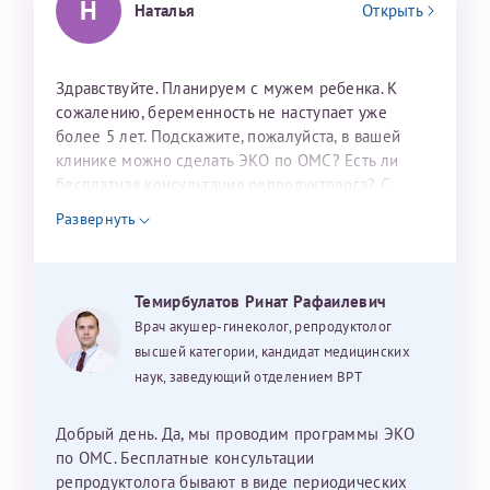
Н
Наталья
Открыть
налогоплательщика* (основной разворот с фотографией,
вашими данными и местом выдачи)
Здравствуйте. Планируем с мужем ребенка. К
сожалению, беременность не наступает уже
более 5 лет. Подскажите, пожалуйста, в вашей
клинике можно сделать ЭКО по ОМС? Есть ли
бесплатная консультация репродуктолога? С
уважением, Наталья Баранова.
Развернуть
Александра
Темирбулатов Ринат Рафаилевич
Врач акушер-гинеколог, репродуктолог
Хотелось бы выразить благодарность Темирбулатову
высшей категории, кандидат медицинских
Ринату Рафаильевичу. Словами не описать, на сколько
наук, заведующий отделением ВРТ
мы ему благодарны. Благодаря ему мы стали
счастливыми родителями доченьки, которой
исполнилось вчера пол года. Ринат Рафаильевич
Добрый день. Да, мы проводим программы ЭКО
волшебник, который исполнил нашу очень давнюю
по ОМС. Бесплатные консультации
мечту. Забеременеть не получалось на протяжении
репродуктолога бывают в виде периодических
Нажимая кнопку "Отправить" соглашаюсь с
Политикой