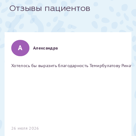
Отзывы пациентов
Отчество*
ИНН Налогоплательщика*
А
Александра
налогоплательщик, тот, кто будет получать вычет - ФИО
налогоплательщика
Хотелось бы выразить благодарность Темирбулатову Ринату 
За год/годы
2022
2023
2024
2025
26 июля 2026