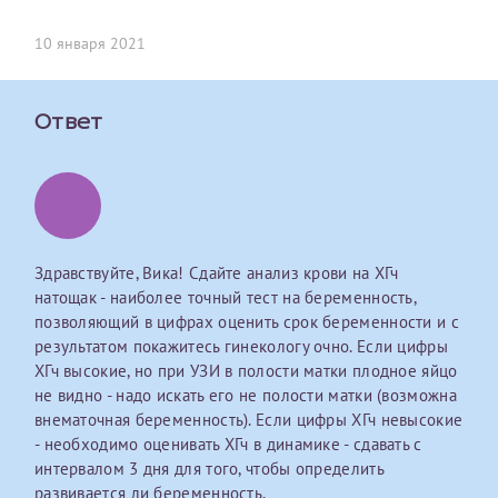
первом заявлении. После отправки готового документа
О каком враче расскажете?
Электронная почта*
Наши специалисты готовы помочь вам, предоставив
изменения и переоформление справки на другого
10 января 2021
общую информацию и рекомендации на основе
налогоплательщика не выполняются
. Пожалуйста,
ваших вопросов. Задайте ваш вопрос,
внимательно проверяйте все данные перед отправкой
и мы постараемся ответить на него как можно
Ваш отзыв
заявки.
скорее.
Ответ
Номер телефона*
После отправки заявки вы получите письмо на указанную
Я подтверждаю, что ознакомился с уведомлением,
электронную почту с подтверждением «
Заявка на справку
приведённым выше.
принята
». Если письмо не поступит, пожалуйста, свяжитесь
Номер медицинской карты МЦРМ
с МЦРМ для уточнения информации.
Далее
Здравствуйте, Вика! Сдайте анализ крови на ХГч
Заявление
натощак - наиболее точный тест на беременность,
позволяющий в цифрах оценить срок беременности и с
Сдать спермограмму
Прошу выдать справку об оказанных медицинских услугах
результатом покажитесь гинекологу очно. Если цифры
следующим пациентам:
ХГч высокие, но при УЗИ в полости матки плодное яйцо
Прикрепить файлы
Выберите специальность врача
не видно - надо искать его не полости матки (возможна
Фамилия*
внематочная беременность). Если цифры ХГч невысокие
- необходимо оценивать ХГч в динамике - сдавать с
Или введите его имя
интервалом 3 дня для того, чтобы определить
Принимаю условия
Соглашения на обработку
Имя*
развивается ли беременность.
персональных данных