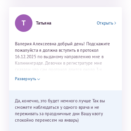
Т
Татьяна
Открыть
Валерия Алексеевна добрый день! Подскажите
пожалуйста я должна вступить в протокол
16.12.2025 по выданому направлению мне в
Калининграде. Девочки в регистратуре мне
сказали, что сам протокол длится около 3-х
недель и 3 недели я должна находится в Питере.
Развернуть
Можно мне новый год провести в Калининграде и
приехать к Вам в январе? Будут ли действовать
мои направления?
Да, конечно, это будет немного лучше Так вы
сможете наблюдаться у одного врача и не
переживать за праздничные дни Вашу квоту
спокойно перенесем на январь)