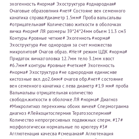
эхогенность #норма# Эхоструктура #однародная#
первом заявлении. После отправки готового документа
О каком враче расскажете?
Электронная почта*
Наши специалисты готовы помочь вам, предоставив
Очаговые образовпния #нет# Состояне вен семенного
изменения и переоформление справки на другого
общую информацию и рекомендации на основе
канатика справа:#диаметр 1.5мм# Проба вальсальвы
налогоплательщика не выполняются
. Пожалуйста,
ваших вопросов. Задайте ваш вопрос,
#отрицательная# Количеставо житкости в оболочках
внимательно проверяйте все данные перед отправкой
и мы постараемся ответить на него как можно
Ваш отзыв
яичка #норм# ЛЯ размеры 39*24*24мм обьем 11.3 см3
заявки.
скорее.
Номер телефона*
Контуры #ровные четкие# Эхогенноть #норма#
Эхоструктура #не однородня за счет множества
После отправки заявки вы получите письмо на указанную
Я подтверждаю, что ознакомился с уведомлением,
микролитов# Очагов образ. #Нет# режим ЦДК #норма#
электронную почту с подтверждением «
Заявка на справку
приведённым выше.
Придаток яичка:головка 12.7мм тело 3.1мм хвост
принята
». Если письмо не поступит, пожалуйста, свяжитесь
Номер медицинской карты МЦРМ
#6.7мм# контуры #ровные #четкие# Эхогенность
с МЦРМ для уточнения информации.
Далее
#норма# Эхоструктура #не однородная единиснве
кистозные вкл. до2.6мм# очагов обр.#нет# состояние
Заявление
вен семенного канатика с лева диаиетр #1.9 мм# проба
Вальмальвы отрицательная количество
Сдать спермограмму
Прошу выдать справку об оказанных медицинских услугах
свободн.житкости в оболочке ЛЯ #норма# Диагноз
следующим пациентам:
Прикрепить файлы
#Микролитиаз перенхимы обоих яичек# Спермограима
Выберите специальность врача
диагноз #Лейкоцитоспермия Тератозоспермия#
Фамилия*
Количество непрогресивных подвижных сперм. #17#
морфологически нормальные по крюгеру #3#
Или введите его имя
Принимаю условия
Соглашения на обработку
Агглютенация качесва #смешаная# Аглютенация
Имя*
персональных данных