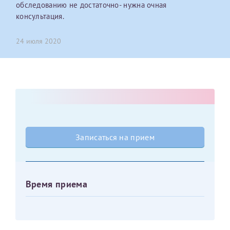
обследованию не достаточно- нужна очная
Отчество*
консультация.
24 июля 2020
ИНН Налогоплательщика*
налогоплательщик, тот, кто будет получать вычет - ФИО
налогоплательщика
За год/годы
Записаться на прием
2022
2023
Время приема
2024
2025