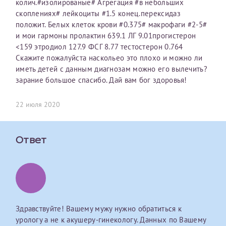
колич.#изолированые# Агрегация #в небольших
скоплениях# лейкоциты #1.5 конец.перексидаз
Оставить отзыв
положит. Белых клеток крови #0.375# макрофаги #2-5#
Принимаю условия
Соглашения на обработку
Отчество*
и мои гармоны пролактин 639.1 ЛГ 9.01прогистерон
персональных данных
<159 этродиол 127.9 ФСГ 8.77 тестостерон 0.764
Скажите пожалуйста наскольео это плохо и можно ли
Записаться на прием
иметь детей с данным диагнозам можно его вылечить?
Дата рождения*
зарание большое спасибо. Дай вам бог здоровья!
22 июля 2020
Для предоставления в налоговые органы Российской
Ответ
Федерации, выписать ее на имя:
Фамилия*
Имя*
Здравствуйте! Вашему мужу нужно обратиться к
урологу а не к акушеру-гинекологу. Данных по Вашему