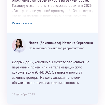
биохимическая беременность на раннем сроке.
ребёнком, и конечно же только к Ринату
Планирую эко по омс + донорские ооциты в 2026
Рафаильевичу, нашему волшебнику, без каких либо
. Расстроена не удачной процедурой! Очень верю ,
сомнений.
что ваша помощь и профессионализм помогут
нам в нашей мечте о малыше! Обращаюсь к вам
Развернуть
Темирбулатов Ринат Рафаилевич
потому, что вы помогли моей родной сестре стать
счастливой мамой в этом году!!!Верю, что и в
Репродуктологи
моей жизни вы станете этим волшебником!!!
Могу ли я записаться к вам и обсудить
26 июля 2026
Чалая (Близнюкова) Наталья Сергеевна
дальнейшие действия для программы эко
Врач акушер-гинеколог, репродуктолог
Добрый день, конечно вы можете записаться на
первичный прием или на телемедицинскую
консультацию (ON-DOC). С записью помогут
администраторы. На консультации сможем
обсудить все интересующие вас вопросы,
составить план подготовки и лечения.
18 декабря 2025