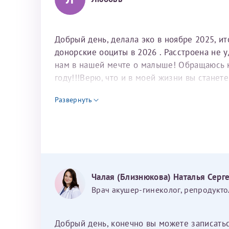
Добрый день, делала эко в ноябре 2025, и
донорские ооциты в 2026 . Расстроена не 
нам в нашей мечте о малыше! Обращаюсь к 
году!!!Верю, что и в моей жизни вы станет
для программы эко
Развернуть
Чалая (Близнюкова) Наталья Серг
Врач акушер-гинеколог, репродукто
Добрый день, конечно вы можете записать