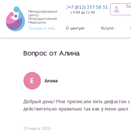
За
+7 (812) 237 58 51
с 9:00 до 21:00
Оставить
Записать
Задать в
Заявление 
О центре
Услуги
налоговых
Вопрос от Алина
Уважаемые пациенты! 
Ваше имя
Имя*
Мы рады приветст
ответы на интере
органов ознакомьтесь,
социальный налоговый
Мы просим вас не
Е
Алина
Ознакомить
информацию о сос
Фамилия
Отчество*
анонимность и за
условия мы не см
Добрый день! Мне прописали пить дюфастон с 
действительно правильно так как у меня цикл 
Наши специалист
Электронная почта
Фамилия*
на основе ваших 
Срок подготовки доку
можно скорее.
29 марта 2020