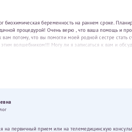
тог биохимическая беременность на раннем сроке. Плани
удачной процедурой! Очень верю , что ваша помощь и пр
вам потому, что вы помогли моей родной сестре стать с
е этим волшебником!!! Могу ли я записаться к вам и обс
еевна
лог
ся на первичный прием или на телемедицинскую консуль