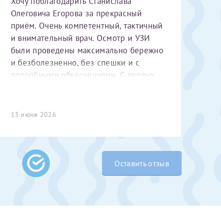
Хочу поблагодарить Станислава
Олеговича Егорова за прекрасный
приём. Очень компетентный, тактичный
и внимательный врач. Осмотр и УЗИ
были проведены максимально бережно
и безболезненно, без спешки и с
подробными объяснениями. С первых
минут чувствуется высокий
профессионализм и уважительное
 Словами не
отношение к пациенту. Спасибо
13 июня 2026
выми родителями
большое за чуткость, деликатность и
бник, который
комфортную атмосферу на приёме!
жении 10 лет.
ь с
 которых мне
Оставить отзыв
 Было принято
едуры. Поэтому
елали ЭКО
врача
ши поздравляем
Очень