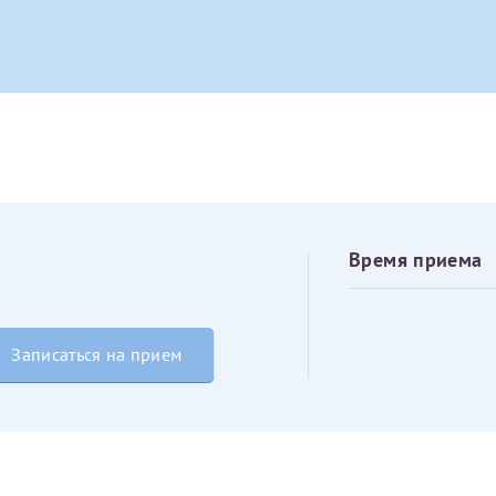
овия
Соглашения на обработку персональных данных
Имя*
Дата рождения*
Запис
овия
Соглашения на обработку персональных данных
Время приема
Имя*
Записаться на прием
ИНН Налогоплательщика*
налогоплательщик, тот, кто будет получать вычет - ФИО налогоплательщика