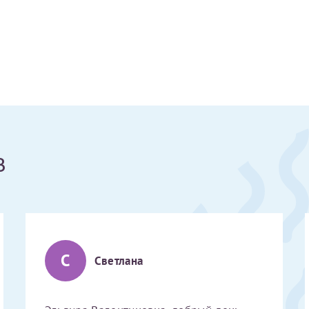
Получение справки
Лично в кассе центра
Прислать на эл. почту
Направить справку сразу в ИФНС
в
(упрощенный порядок возврата НДФЛ с 2024 г.)
Электронная почта*
С
Светлана