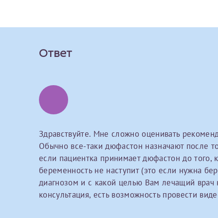
Вы можете оформить справку как для с
своим родителям).
О каком враче расск
Электронная почта*
Я подтверждаю,
Справка готовится
стр
Ответ
Ваш отзыв
готового документа
из
Номер телефона*
выполняются
. Пожалу
После отправки заявки вы 
«
Заявка на справку пр
Номер медицинской
Здравствуйте. Мне сложно оценивать рекоменда
уточнения информации
Обычно все-таки дюфастон назначают после тог
если пациентка принимает дюфастон до того, к
беременность не наступит (это если нужна бер
Сдать спермог
Прикрепить ф
Заявление
диагнозом и с какой целью Вам лечащий врач 
консультация, есть возможность провести вид
Выберите специально
Прошу выдать справку