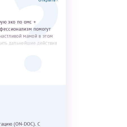
рую эко по омс +
офессионализм помогут
частливой мамой в этом
удить дальнейшие действия
тацию (ON-DOC). С