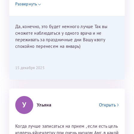
недель и 3 недели я должна находится в Питере.
Развернуть
Можно мне новый год провести в Калининграде и
приехать к Вам в январе? Будут ли действовать
мои направления?
Да, конечно, это будет немного лучше Так вы
сможете наблюдаться у одного врача и не
переживать за праздничные дни Вашу квоту
спокойно перенесем на январь)
15 декабря 2025
У
Ульяна
Открыть
Когда лучше записаться на прием , если есть цель
извлечь яйцеклетку при очень низком Амг, в какой