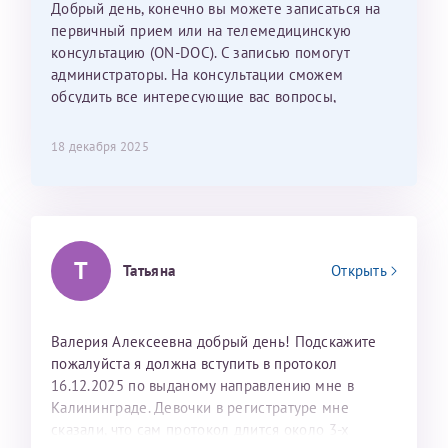
Добрый день, конечно вы можете записаться на
С ней общение было, как с давней знакомой, очень
первичный прием или на телемедицинскую
лёгкое и простое. Вообще в данной клинике весь
консультацию (ON-DOC). С записью помогут
персонал очень вежливый и чуткий, прям приятно
администраторы. На консультации сможем
находиться. Мы собираемся туда ещё за вторым
обсудить все интересующие вас вопросы,
ребёнком, и конечно же только к Ринату
составить план подготовки и лечения.
Рафаильевичу, нашему волшебнику, без каких либо
сомнений.
18 декабря 2025
Темирбулатов Ринат Рафаилевич
Репродуктологи
Т
Татьяна
Открыть
26 июля 2026
Валерия Алексеевна добрый день! Подскажите
пожалуйста я должна вступить в протокол
16.12.2025 по выданому направлению мне в
Калининграде. Девочки в регистратуре мне
сказали, что сам протокол длится около 3-х