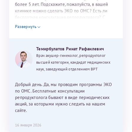
налогоплательщика* (основной разворот с фотографией,
более 5 лет. Подскажите, пожалуйста, в вашей
клинике можно сделать ЭКО по ОМС? Есть ли
вашими данными и местом выдачи)
бесплатная консультация репродуктолога? С
уважением, Наталья Баранова.
Развернуть
Александра
Темирбулатов Ринат Рафаилевич
Врач акушер-гинеколог, репродуктолог
высшей категории, кандидат медицинских
наук, заведующий отделением ВРТ
Хотелось бы выразить благодарность Темирбулатову
Ринату Рафаильевичу. Словами не описать, на сколько
Добрый день. Да, мы проводим программы ЭКО
мы ему благодарны. Благодаря ему мы стали
по ОМС. Бесплатные консультации
счастливыми родителями доченьки, которой
репродуктолога бывают в виде периодических
исполнилось вчера пол года. Ринат Рафаильевич
акций, за которыми нужно следить на нашем
волшебник, который исполнил нашу очень давнюю
сайте.
мечту. Забеременеть не получалось на протяжении
10 лет. Потом начались операции по женски
16 января 2026
(вылазили кисты на яичниках), после которых мне
Нажимая кнопку "Отправить" соглашаюсь с
Политикой