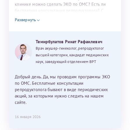
налогоплательщика* (основной разворот с фотографией,
клинике можно сделать ЭКО по ОМС? Есть ли
бесплатная консультация репродуктолога? С
вашими данными и местом выдачи)
уважением, Наталья Баранова.
Развернуть
Александра
Темирбулатов Ринат Рафаилевич
Врач акушер-гинеколог, репродуктолог
высшей категории, кандидат медицинских
наук, заведующий отделением ВРТ
Хотелось бы выразить благодарность Темирбулатову
Ринату Рафаильевичу. Словами не описать, на сколько
Добрый день. Да, мы проводим программы ЭКО
мы ему благодарны. Благодаря ему мы стали
по ОМС. Бесплатные консультации
счастливыми родителями доченьки, которой
репродуктолога бывают в виде периодических
исполнилось вчера пол года. Ринат Рафаильевич
акций, за которыми нужно следить на нашем
волшебник, который исполнил нашу очень давнюю
сайте.
мечту. Забеременеть не получалось на протяжении
10 лет. Потом начались операции по женски
16 января 2026
(вылазили кисты на яичниках), после которых мне
сказали, что срочно нужно беременеть, так как я могу
Нажимая кнопку "Отправить" соглашаюсь с
Политикой