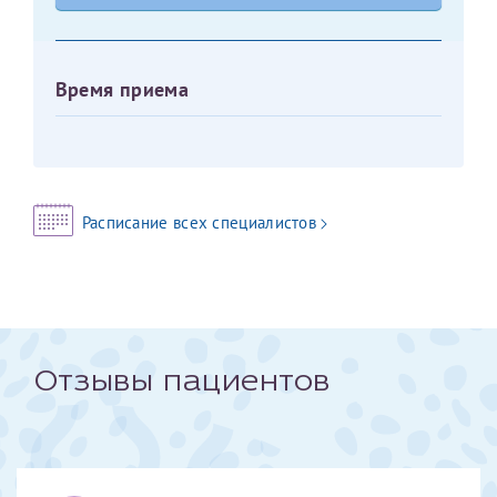
Оставить отзыв
Принимаю условия
Соглашения на обработку
Отчество*
Время приема
персональных данных
Записаться на прием
Дата рождения*
Расписание всех специалистов
Для предоставления в налоговые органы Российской
Федерации, выписать ее на имя:
Фамилия*
Отзывы пациентов
Имя*