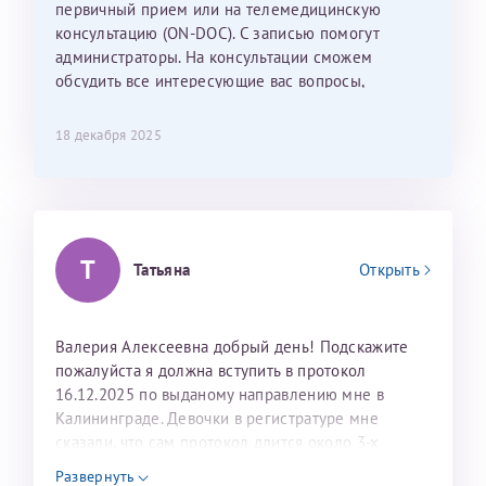
С ней общение было, как с давней знакомой, очень
первичный прием или на телемедицинскую
лёгкое и простое. Вообще в данной клинике весь
консультацию (ON-DOC). С записью помогут
персонал очень вежливый и чуткий, прям приятно
администраторы. На консультации сможем
находиться. Мы собираемся туда ещё за вторым
обсудить все интересующие вас вопросы,
ребёнком, и конечно же только к Ринату
составить план подготовки и лечения.
Рафаильевичу, нашему волшебнику, без каких либо
18 декабря 2025
сомнений.
Темирбулатов Ринат Рафаилевич
Репродуктологи
Т
Татьяна
Открыть
26 июля 2026
Валерия Алексеевна добрый день! Подскажите
пожалуйста я должна вступить в протокол
16.12.2025 по выданому направлению мне в
Калининграде. Девочки в регистратуре мне
сказали, что сам протокол длится около 3-х
недель и 3 недели я должна находится в Питере.
Развернуть