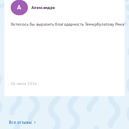
А
Отчество*
Александра
Хотелось бы выразить благодарность Темирбулатову Ринату 
ИНН Налогоплательщика*
налогоплательщик, тот, кто будет получать вычет - ФИО
налогоплательщика
За год/годы
26 июля 2026
2022
2023
2024
2025
Все отзывы