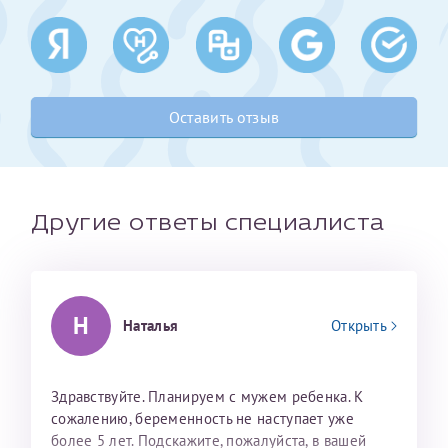
Получение справки
Лично в кассе центра
Оставить отзыв
Прислать на эл. почту
Направить справку сразу в ИФНС
(упрощенный порядок возврата НДФЛ с 2024 г.)
Другие ответы специалиста
Телефон*
Н
Наталья
Открыть
Электронная почта*
Здравствуйте. Планируем с мужем ребенка. К
сожалению, беременность не наступает уже
скан 2-3 страниц паспорта пациента и
более 5 лет. Подскажите, пожалуйста, в вашей