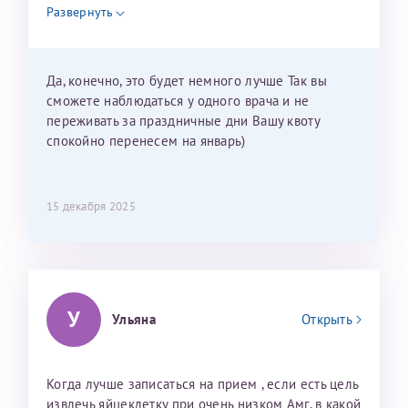
недель и 3 недели я должна находится в Питере.
Развернуть
Можно мне новый год провести в Калининграде и
приехать к Вам в январе? Будут ли действовать
мои направления?
Да, конечно, это будет немного лучше Так вы
сможете наблюдаться у одного врача и не
переживать за праздничные дни Вашу квоту
спокойно перенесем на январь)
15 декабря 2025
У
Ульяна
Открыть
Когда лучше записаться на прием , если есть цель
извлечь яйцеклетку при очень низком Амг, в какой