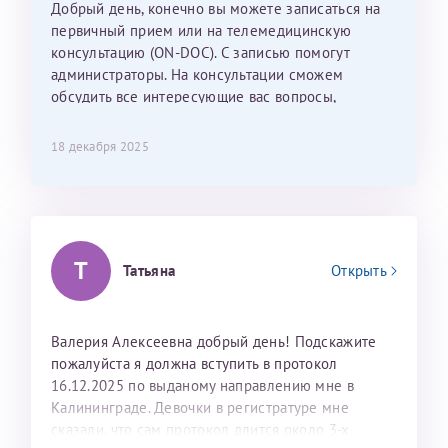
Добрый день, конечно вы можете записаться на
С ней общение было, как с давней знакомой, очень
первичный прием или на телемедицинскую
лёгкое и простое. Вообще в данной клинике весь
консультацию (ON-DOC). С записью помогут
персонал очень вежливый и чуткий, прям приятно
администраторы. На консультации сможем
находиться. Мы собираемся туда ещё за вторым
обсудить все интересующие вас вопросы,
ребёнком, и конечно же только к Ринату
составить план подготовки и лечения.
Рафаильевичу, нашему волшебнику, без каких либо
сомнений.
18 декабря 2025
Темирбулатов Ринат Рафаилевич
Репродуктологи
Т
Татьяна
Открыть
26 июля 2026
Валерия Алексеевна добрый день! Подскажите
пожалуйста я должна вступить в протокол
16.12.2025 по выданому направлению мне в
Калининграде. Девочки в регистратуре мне
сказали, что сам протокол длится около 3-х