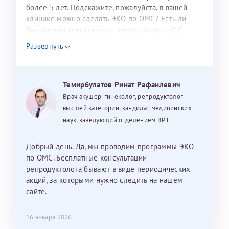
налогоплательщика* (основной разворот с фотографией,
более 5 лет. Подскажите, пожалуйста, в вашей
клинике можно сделать ЭКО по ОМС? Есть ли
вашими данными и местом выдачи)
бесплатная консультация репродуктолога? С
уважением, Наталья Баранова.
Развернуть
Александра
Темирбулатов Ринат Рафаилевич
Врач акушер-гинеколог, репродуктолог
высшей категории, кандидат медицинских
наук, заведующий отделением ВРТ
Хотелось бы выразить благодарность Темирбулатову
Ринату Рафаильевичу. Словами не описать, на сколько
Добрый день. Да, мы проводим программы ЭКО
мы ему благодарны. Благодаря ему мы стали
по ОМС. Бесплатные консультации
счастливыми родителями доченьки, которой
репродуктолога бывают в виде периодических
исполнилось вчера пол года. Ринат Рафаильевич
акций, за которыми нужно следить на нашем
волшебник, который исполнил нашу очень давнюю
сайте.
мечту. Забеременеть не получалось на протяжении
10 лет. Потом начались операции по женски
16 января 2026
(вылазили кисты на яичниках), после которых мне
Нажимая кнопку "Отправить" соглашаюсь с
Политикой