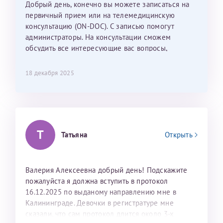
Добрый день, конечно вы можете записаться на
С ней общение было, как с давней знакомой, очень
первичный прием или на телемедицинскую
лёгкое и простое. Вообще в данной клинике весь
консультацию (ON-DOC). С записью помогут
персонал очень вежливый и чуткий, прям приятно
администраторы. На консультации сможем
находиться. Мы собираемся туда ещё за вторым
обсудить все интересующие вас вопросы,
ребёнком, и конечно же только к Ринату
составить план подготовки и лечения.
Рафаильевичу, нашему волшебнику, без каких либо
сомнений.
18 декабря 2025
Темирбулатов Ринат Рафаилевич
Репродуктологи
Т
Татьяна
Открыть
26 июля 2026
Валерия Алексеевна добрый день! Подскажите
пожалуйста я должна вступить в протокол
16.12.2025 по выданому направлению мне в
Калининграде. Девочки в регистратуре мне
сказали, что сам протокол длится около 3-х