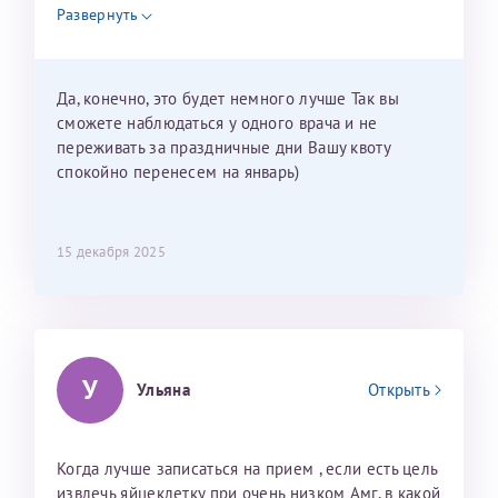
недель и 3 недели я должна находится в Питере.
Развернуть
Можно мне новый год провести в Калининграде и
приехать к Вам в январе? Будут ли действовать
мои направления?
Да, конечно, это будет немного лучше Так вы
сможете наблюдаться у одного врача и не
переживать за праздничные дни Вашу квоту
спокойно перенесем на январь)
15 декабря 2025
У
Ульяна
Открыть
Когда лучше записаться на прием , если есть цель
извлечь яйцеклетку при очень низком Амг, в какой