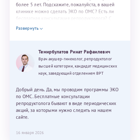
налогоплательщика* (основной разворот с фотографией,
более 5 лет. Подскажите, пожалуйста, в вашей
клинике можно сделать ЭКО по ОМС? Есть ли
вашими данными и местом выдачи)
бесплатная консультация репродуктолога? С
уважением, Наталья Баранова.
Развернуть
Александра
Темирбулатов Ринат Рафаилевич
Врач акушер-гинеколог, репродуктолог
высшей категории, кандидат медицинских
наук, заведующий отделением ВРТ
Хотелось бы выразить благодарность Темирбулатову
Ринату Рафаильевичу. Словами не описать, на сколько
Добрый день. Да, мы проводим программы ЭКО
мы ему благодарны. Благодаря ему мы стали
по ОМС. Бесплатные консультации
счастливыми родителями доченьки, которой
репродуктолога бывают в виде периодических
исполнилось вчера пол года. Ринат Рафаильевич
акций, за которыми нужно следить на нашем
волшебник, который исполнил нашу очень давнюю
сайте.
мечту. Забеременеть не получалось на протяжении
10 лет. Потом начались операции по женски
16 января 2026
(вылазили кисты на яичниках), после которых мне
Нажимая кнопку "Отправить" соглашаюсь с
Политикой