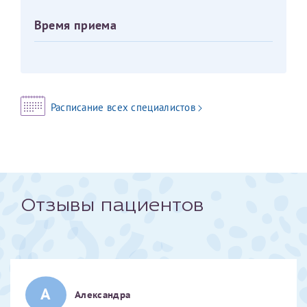
Время приема
Оставить отзыв
Принимаю условия
Соглашения на обработку
Отчество*
персональных данных
Записаться на прием
Дата рождения*
Расписание всех специалистов
Для предоставления в налоговые органы Российской
Федерации, выписать ее на имя:
Отзывы пациентов
Фамилия*
Имя*
А
Александра