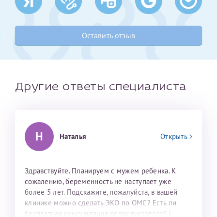
Получение справки
Оставить отзыв
Лично в кассе центра
Прислать на эл. почту
Другие ответы специалиста
Направить справку сразу в ИФНС
(упрощенный порядок возврата НДФЛ с 2024 г.)
Н
Наталья
Открыть
Телефон*
Здравствуйте. Планируем с мужем ребенка. К
Электронная почта*
сожалению, беременность не наступает уже
более 5 лет. Подскажите, пожалуйста, в вашей
клинике можно сделать ЭКО по ОМС? Есть ли
скан 2-3 страниц паспорта пациента и
бесплатная консультация репродуктолога? С