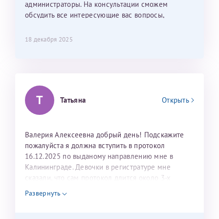
лёгкое и простое. Вообще в данной клинике весь
администраторы. На консультации сможем
персонал очень вежливый и чуткий, прям приятно
обсудить все интересующие вас вопросы,
находиться. Мы собираемся туда ещё за вторым
составить план подготовки и лечения.
ребёнком, и конечно же только к Ринату
18 декабря 2025
Рафаильевичу, нашему волшебнику, без каких либо
сомнений.
Темирбулатов Ринат Рафаилевич
Т
Репродуктологи
Татьяна
Открыть
26 июля 2026
Валерия Алексеевна добрый день! Подскажите
пожалуйста я должна вступить в протокол
16.12.2025 по выданому направлению мне в
Калининграде. Девочки в регистратуре мне
сказали, что сам протокол длится около 3-х
недель и 3 недели я должна находится в Питере.
Развернуть
Можно мне новый год провести в Калининграде и
приехать к Вам в январе? Будут ли действовать