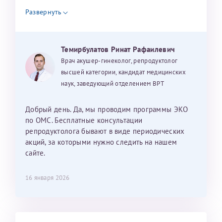
налогоплательщика* (основной разворот с фотографией,
уважением, Наталья Баранова.
Развернуть
вашими данными и местом выдачи)
Темирбулатов Ринат Рафаилевич
Александра
Врач акушер-гинеколог, репродуктолог
высшей категории, кандидат медицинских
наук, заведующий отделением ВРТ
Хотелось бы выразить благодарность Темирбулатову
Добрый день. Да, мы проводим программы ЭКО
Ринату Рафаильевичу. Словами не описать, на сколько
по ОМС. Бесплатные консультации
мы ему благодарны. Благодаря ему мы стали
репродуктолога бывают в виде периодических
счастливыми родителями доченьки, которой
акций, за которыми нужно следить на нашем
исполнилось вчера пол года. Ринат Рафаильевич
сайте.
волшебник, который исполнил нашу очень давнюю
мечту. Забеременеть не получалось на протяжении
16 января 2026
10 лет. Потом начались операции по женски
(вылазили кисты на яичниках), после которых мне
сказали, что срочно нужно беременеть, так как я могу
Светлана
Анна
лишиться яичников. Было принято решение делать
Нажимая кнопку "Отправить" соглашаюсь с
Политикой