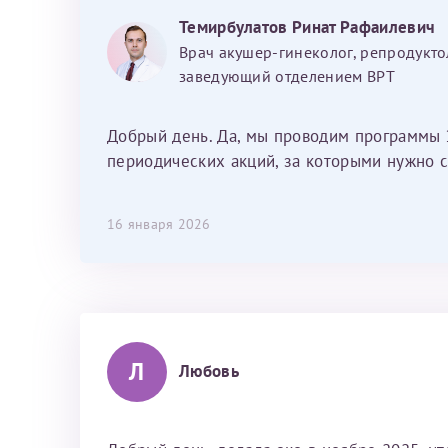
хотелось отметить мед. сестру Сухову
Темирбулатов Ринат Рафаилевич
Наталью Викторовну. Тоже очень
Врач акушер-гинеколог, репродукто
душевный человек. С ней общение
заведующий отделением ВРТ
было, как с давней знакомой, очень
лёгкое и простое. Вообще в данной
клинике весь персонал очень вежливый
Добрый день. Да, мы проводим программы 
и чуткий, прям приятно находиться. Мы
периодических акций, за которыми нужно с
собираемся туда ещё за вторым
ребёнком, и конечно же только к Ринату
16 января 2026
Рафаильевичу, нашему волшебнику, без
каких либо сомнений.
Л
Любовь