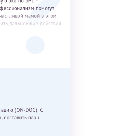
рую эко по омс +
офессионализм помогут
частливой мамой в этом
удить дальнейшие действия
тацию (ON-DOC). С
, составить план