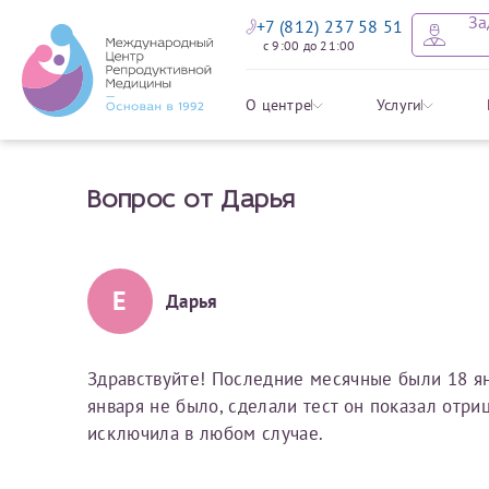
За
+7 (812) 237 58 51
с 9:00 до 21:00
Оставить
Записать
Задать в
Заявление 
О центре
Услуги
налоговых
Вопрос от Дарья
Уважаемые пациенты! 
Ваше имя
Имя*
Мы рады приветст
ответы на интере
органов ознакомьтесь,
социальный налоговый
Мы просим вас не
Е
Дарья
Ознакомить
информацию о сос
Фамилия
Отчество*
анонимность и за
условия мы не см
Здравствуйте! Последние месячные были 18 ян
января не было, сделали тест он показал отри
Наши специалист
Электронная почта
Фамилия*
исключила в любом случае.
на основе ваших 
Срок подготовки доку
можно скорее.