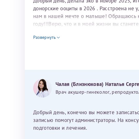
Добрый день, делала эко в ноябре 2025, и
донорские ооциты в 2026 . Расстроена не 
нам в нашей мечте о малыше! Обращаюсь к 
году!!!Верю, что и в моей жизни вы станет
для программы эко
Развернуть
Чалая (Близнюкова) Наталья Серг
Врач акушер-гинеколог, репродукто
Добрый день, конечно вы можете записать
записью помогут администраторы. На консу
подготовки и лечения.