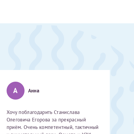
А
Анна
Хочу поблагодарить Станислава
Олеговича Егорова за прекрасный
скан 2-3 страниц паспорта пациента и налогоплательщика* (основной разворот с фотографией, вашими данными и местом выдачи)
приём. Очень компетентный, тактичный