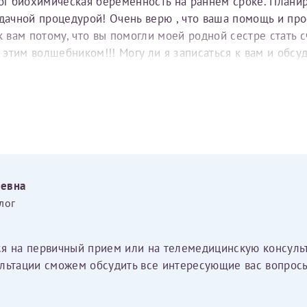
тог биохимическая беременность на раннем сроке. Плани
удачной процедурой! Очень верю , что ваша помощь и пр
вам потому, что вы помогли моей родной сестре стать с
е этим волшебником!!! Могу ли я записаться к вам и обс
еевна
лог
ся на первичный прием или на телемедицинскую консуль
льтации сможем обсудить все интересующие вас вопросы