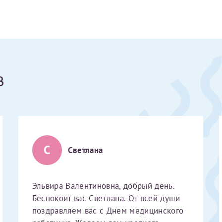
Получение справки
Лично в кассе центра
в
Прислать на эл. почту
Направить справку сразу в ИФНС
(упрощенный порядок возврата НДФЛ с 2024 г.)
С
Светлана
Электронная почта*
Эльвира Валентиновна, добрый день.
Беспокоит вас Светлана. От всей души
поздравляем вас с Днем медицинского