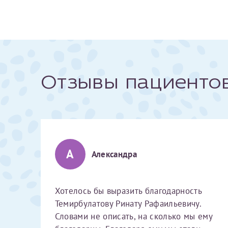
За год/годы
2022
2023
Отзывы пациенто
2024
2025
А
Александра
Телефон*
Хотелось бы выразить благодарность
Темирбулатову Ринату Рафаильевичу.
Словами не описать, на сколько мы ему