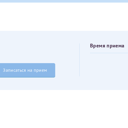
овия
Соглашения на обработку персональных данных
Имя*
Дата рождения*
Запис
овия
Соглашения на обработку персональных данных
Время приема
Записаться на прием
Имя*
ИНН Налогоплательщика*
налогоплательщик, тот, кто будет получать вычет - ФИО налогоплательщика