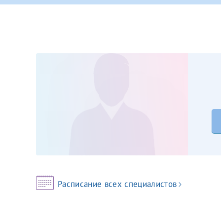
Принимаю усл
Фамилия*
Или введите его имя
Отчество*
Принимаю усл
Фамилия*
Отчество*
Расписание всех специалистов