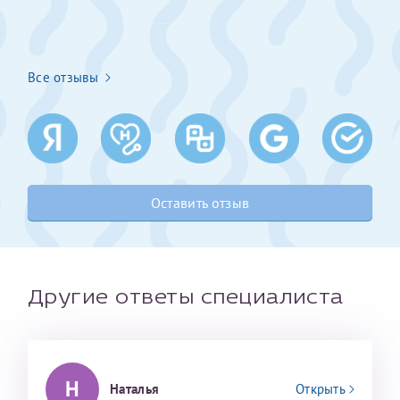
Получение справки
Все отзывы
Лично в кассе центра
Прислать на эл. почту
Направить справку сразу в ИФНС
(упрощенный порядок возврата НДФЛ с 2024 г.)
Оставить отзыв
Телефон*
Другие ответы специалиста
Электронная почта*
Н
Наталья
Открыть
скан 2-3 страниц паспорта пациента и