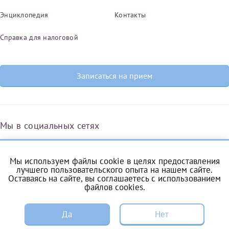
Энциклопедия
Контакты
Справка для налоговой
Записаться на прием
Мы в социальных сетях
Мы используем файлы cookie в целях предоставления
Вконтакте
Одноклассники
Яндекс.Дзен
Telegram
Max
лучшего пользовательского опыта на нашем сайте.
Оставаясь на сайте, вы соглашаетесь с
использованием
файлов cookies
.
ЗАПИСЬ
Комендантский проспект, 53/1A
Да
Нет