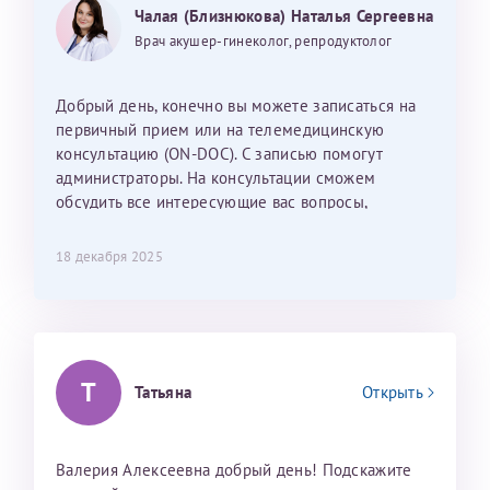
Могу ли я записаться к вам и обсудить
25 июня 2026
13 июня 2026
Чалая (Близнюкова) Наталья Сергеевна
Так же хотелось отметить мед. сестру Сухову
дальнейшие действия для программы эко
Наталью Викторовну. Тоже очень душевный человек.
Врач акушер-гинеколог, репродуктолог
С ней общение было, как с давней знакомой, очень
лёгкое и простое. Вообще в данной клинике весь
Добрый день, конечно вы можете записаться на
персонал очень вежливый и чуткий, прям приятно
первичный прием или на телемедицинскую
находиться. Мы собираемся туда ещё за вторым
консультацию (ON-DOC). С записью помогут
ребёнком, и конечно же только к Ринату
администраторы. На консультации сможем
Рафаильевичу, нашему волшебнику, без каких либо
обсудить все интересующие вас вопросы,
сомнений.
составить план подготовки и лечения.
18 декабря 2025
Темирбулатов Ринат Рафаилевич
Репродуктологи
26 июля 2026
Т
Татьяна
Открыть
Валерия Алексеевна добрый день! Подскажите