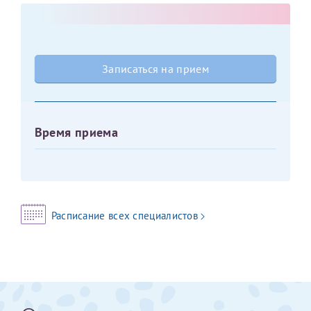
Оставить отзыв
Принимаю условия
Соглашения на обработку
Отчество*
персональных данных
Записаться на прием
Записаться на прием
Дата рождения*
Время приема
Для предоставления в налоговые органы Российской
Федерации, выписать ее на имя:
Расписание всех специалистов
Фамилия*
Имя*