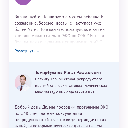
налогоплательщика* (основной разворот с фотографией,
вашими данными и местом выдачи)
Здравствуйте. Планируем с мужем ребенка. К
сожалению, беременность не наступает уже
более 5 лет. Подскажите, пожалуйста, в вашей
клинике можно сделать ЭКО по ОМС? Есть ли
бесплатная консультация репродуктолога? С
уважением, Наталья Баранова.
Развернуть
Александра
Темирбулатов Ринат Рафаилевич
Врач акушер-гинеколог, репродуктолог
Хотелось бы выразить благодарность Темирбулатову
высшей категории, кандидат медицинских
Ринату Рафаильевичу. Словами не описать, на сколько
наук, заведующий отделением ВРТ
мы ему благодарны. Благодаря ему мы стали
счастливыми родителями доченьки, которой
Добрый день. Да, мы проводим программы ЭКО
исполнилось вчера пол года. Ринат Рафаильевич
по ОМС. Бесплатные консультации
волшебник, который исполнил нашу очень давнюю
репродуктолога бывают в виде периодических
мечту. Забеременеть не получалось на протяжении
акций, за которыми нужно следить на нашем
Нажимая кнопку "Отправить" соглашаюсь с
Политикой