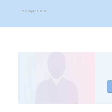
Принимаю усл
Фамилия*
Или введите его имя
19 февраля 2020
Отчество*
Принимаю усл
Фамилия*
Отчество*