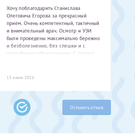
Хочу поблагодарить Станислава
Олеговича Егорова за прекрасный
приём. Очень компетентный, тактичный
и внимательный врач. Осмотр и УЗИ
были проведены максимально бережно
и безболезненно, без спешки и с
подробными объяснениями. С первых
минут чувствуется высокий
 Словами не
профессионализм и уважительное
выми родителями
отношение к пациенту. Спасибо
13 июня 2026
бник, который
большое за чуткость, деликатность и
жении 10 лет.
комфортную атмосферу на приёме!
ь с
 которых мне
 Было принято
Оставить отзыв
едуры. Поэтому
елали ЭКО
врача
ши поздравляем
Очень