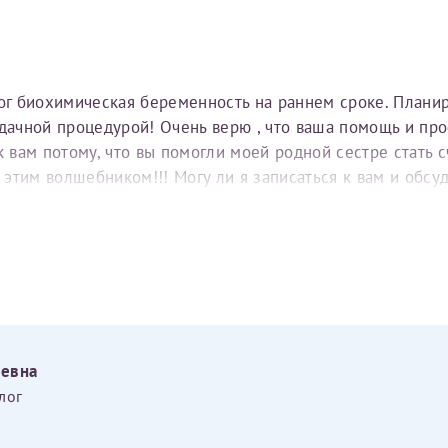
тог биохимическая беременность на раннем сроке. Плани
удачной процедурой! Очень верю , что ваша помощь и пр
вам потому, что вы помогли моей родной сестре стать с
е этим волшебником!!! Могу ли я записаться к вам и обс
еевна
лог