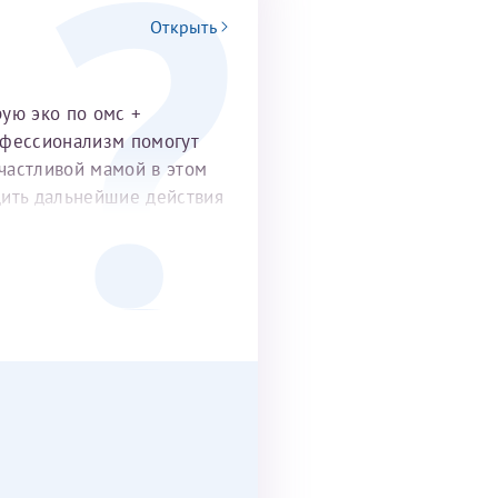
Открыть
рую эко по омс +
офессионализм помогут
частливой мамой в этом
удить дальнейшие действия