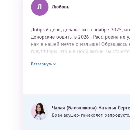
Л
Любовь
Добрый день, делала эко в ноябре 2025, и
донорские ооциты в 2026 . Расстроена не 
нам в нашей мечте о малыше! Обращаюсь к 
году!!!Верю, что и в моей жизни вы станет
для программы эко
Развернуть
Чалая (Близнюкова) Наталья Серг
Врач акушер-гинеколог, репродукто