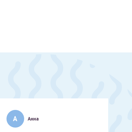
А
Анна
скан 2-3 страниц паспорта пациента и налогоплательщика* (основной разворот с фотографией, вашими данными и местом выдачи)