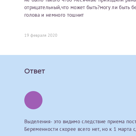
Вы можете оформить справку как для с
отрицательный,что может быть?могу ли быть б
своим родителям).
голова и немного тошнит
О каком враче расск
Электронная почта*
Я подтверждаю,
Справка готовится
стр
19 февраля 2020
Ваш отзыв
готового документа
из
Номер телефона*
выполняются
. Пожалу
После отправки заявки вы 
Ответ
«
Заявка на справку пр
Номер медицинской
уточнения информации
Сдать спермог
Прикрепить ф
Заявление
Выделения- это видимо следствие приема пост
Выберите специально
Беременности скорее всего нет, но к 1 марта 
Прошу выдать справку