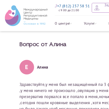
За
+7 (812) 237 58 51
с 9:00 до 21:00
Оставить
Записать
Задать в
Заявление 
О центре
Услуги
налоговых
Вопрос от Алина
Уважаемые пациенты! 
Ваше имя
Имя*
Мы рады приветст
ответы на интере
органов ознакомьтесь,
социальный налоговый
Мы просим вас не
Е
Алина
Ознакомить
информацию о сос
Фамилия
Отчество*
анонимность и за
условия мы не см
Здравствуйте,у меня был незащищённый па 3 ф
,у меня ничего не произошло ,овуляция у меня 
Наши специалист
Электронная почта
Фамилия*
презерватив порвался все попало в меня,ночь
на основе ваших 
,сегодня пошли кровяные выделения ,хотя мес
Срок подготовки доку
можно скорее.
не было такого чтоб месячные приходили рань