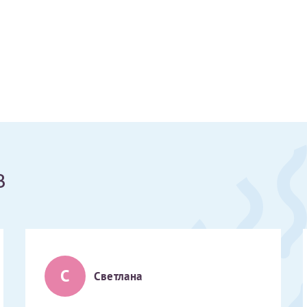
Получение справки
Лично в кассе центра
Прислать на эл. почту
Направить справку сразу в ИФНС
(упрощенный порядок возврата НДФЛ с 2024 г.)
в
Электронная почта*
С
Светлана