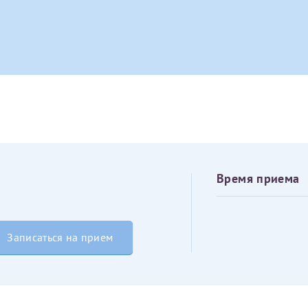
овия
Соглашения на обработку персональных данных
Имя*
Дата рождения*
Запис
овия
Соглашения на обработку персональных данных
Время приема
Имя*
Записаться на прием
ИНН Налогоплательщика*
налогоплательщик, тот, кто будет получать вычет - ФИО налогоплательщика