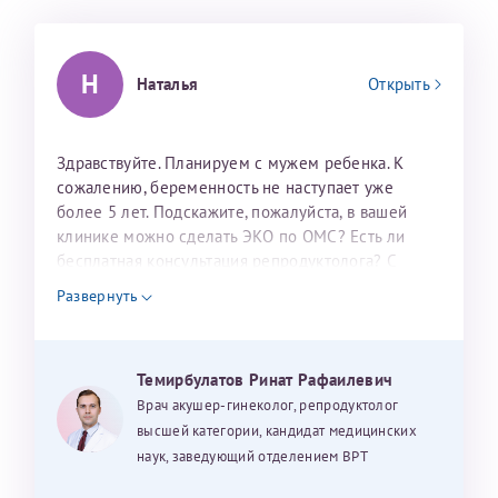
налогоплательщика* (основной разворот с фотографией,
вашими данными и местом выдачи)
Н
Наталья
Открыть
Здравствуйте. Планируем с мужем ребенка. К
сожалению, беременность не наступает уже
более 5 лет. Подскажите, пожалуйста, в вашей
клинике можно сделать ЭКО по ОМС? Есть ли
бесплатная консультация репродуктолога? С
Александра
уважением, Наталья Баранова.
Развернуть
Хотелось бы выразить благодарность Темирбулатову
Темирбулатов Ринат Рафаилевич
Ринату Рафаильевичу. Словами не описать, на сколько
Врач акушер-гинеколог, репродуктолог
мы ему благодарны. Благодаря ему мы стали
высшей категории, кандидат медицинских
счастливыми родителями доченьки, которой
наук, заведующий отделением ВРТ
исполнилось вчера пол года. Ринат Рафаильевич
Нажимая кнопку "Отправить" соглашаюсь с
Политикой