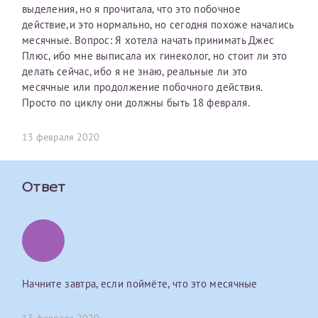
выделения, но я прочитала, что это побочное
первом заявлении. После отправки готового документа
О каком враче расскажете?
Электронная почта*
Наши специалисты готовы помочь вам, предоставив
действие,и это нормально, но сегодня похоже начались
изменения и переоформление справки на другого
общую информацию и рекомендации на основе
месячные. Вопрос: Я хотела начать принимать Джес
налогоплательщика не выполняются
. Пожалуйста,
ваших вопросов. Задайте ваш вопрос,
Плюс, ибо мне выписала их гинеколог, но стоит ли это
внимательно проверяйте все данные перед отправкой
и мы постараемся ответить на него как можно
Ваш отзыв
делать сейчас, ибо я не знаю, реальные ли это
заявки.
скорее.
Номер телефона*
месячные или продолжение побочного действия.
Просто по циклу они должны быть 18 февраля.
После отправки заявки вы получите письмо на указанную
Я подтверждаю, что ознакомился с уведомлением,
электронную почту с подтверждением «
Заявка на справку
приведённым выше.
принята
». Если письмо не поступит, пожалуйста, свяжитесь
13 февраля 2020
Номер медицинской карты МЦРМ
с МЦРМ для уточнения информации.
Далее
Ответ
Заявление
Сдать спермограмму
Прошу выдать справку об оказанных медицинских услугах
следующим пациентам:
Прикрепить файлы
Выберите специальность врача
Фамилия*
Начните завтра, если поймёте, что это месячные
Или введите его имя
Принимаю условия
Соглашения на обработку
Имя*
персональных данных