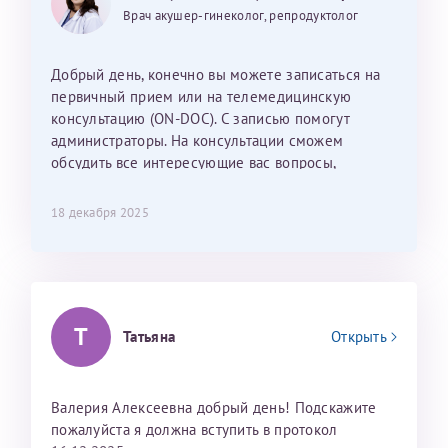
25 июня 2026
13 июня 2026
Так же хотелось отметить мед. сестру Сухову
дальнейшие действия для программы эко
Врач акушер-гинеколог, репродуктолог
Наталью Викторовну. Тоже очень душевный человек.
С ней общение было, как с давней знакомой, очень
лёгкое и простое. Вообще в данной клинике весь
Добрый день, конечно вы можете записаться на
персонал очень вежливый и чуткий, прям приятно
первичный прием или на телемедицинскую
находиться. Мы собираемся туда ещё за вторым
консультацию (ON-DOC). С записью помогут
ребёнком, и конечно же только к Ринату
администраторы. На консультации сможем
Рафаильевичу, нашему волшебнику, без каких либо
обсудить все интересующие вас вопросы,
сомнений.
составить план подготовки и лечения.
18 декабря 2025
Темирбулатов Ринат Рафаилевич
Репродуктологи
26 июля 2026
Т
Татьяна
Открыть
Валерия Алексеевна добрый день! Подскажите
пожалуйста я должна вступить в протокол