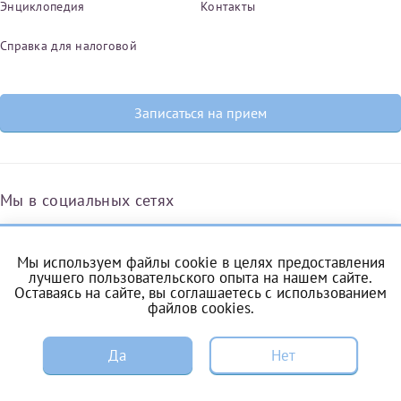
Энциклопедия
Контакты
Справка для налоговой
Записаться на прием
Мы в социальных сетях
Мы используем файлы cookie в целях предоставления
Вконтакте
Одноклассники
Яндекс.Дзен
Telegram
Max
лучшего пользовательского опыта на нашем сайте.
Оставаясь на сайте, вы соглашаетесь с
использованием
файлов cookies
.
ЗАПИСЬ
Комендантский проспект, 53/1A
Да
Нет