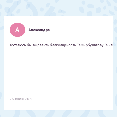
Отчество*
ИНН Налогоплательщика*
А
Александра
налогоплательщик, тот, кто будет получать вычет - ФИО
Хотелось бы выразить благодарность Темирбулатову Ринату 
налогоплательщика
За год/годы
2022
2023
2024
26 июля 2026
2025