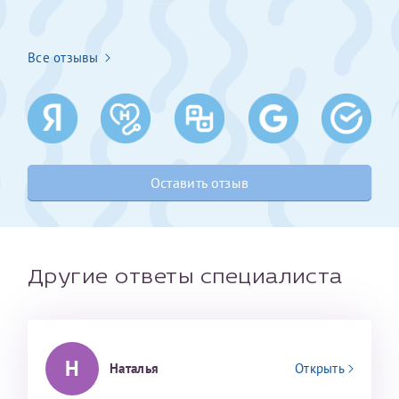
Получение справки
Все отзывы
Лично в кассе центра
Прислать на эл. почту
Направить справку сразу в ИФНС
Оставить отзыв
(упрощенный порядок возврата НДФЛ с 2024 г.)
Телефон*
Другие ответы специалиста
Электронная почта*
Н
Наталья
Открыть
скан 2-3 страниц паспорта пациента и