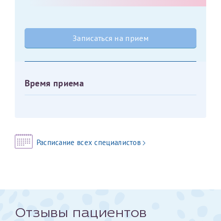
Оставить отзыв
Принимаю условия
Соглашения на обработку
Отчество*
Записаться на прием
персональных данных
Записаться на прием
Дата рождения*
Время приема
Для предоставления в налоговые органы Российской
Федерации, выписать ее на имя:
Расписание всех специалистов
Фамилия*
Имя*
Отзывы пациентов