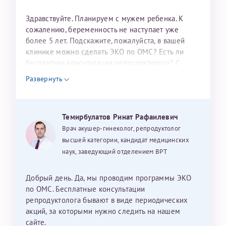
налогоплательщика* (основной разворот с фотографией,
Здравствуйте. Планируем с мужем ребенка. К
вашими данными и местом выдачи)
сожалению, беременность не наступает уже
более 5 лет. Подскажите, пожалуйста, в вашей
клинике можно сделать ЭКО по ОМС? Есть ли
бесплатная консультация репродуктолога? С
уважением, Наталья Баранова.
Развернуть
Александра
Темирбулатов Ринат Рафаилевич
Врач акушер-гинеколог, репродуктолог
высшей категории, кандидат медицинских
Хотелось бы выразить благодарность Темирбулатову
наук, заведующий отделением ВРТ
Ринату Рафаильевичу. Словами не описать, на сколько
мы ему благодарны. Благодаря ему мы стали
счастливыми родителями доченьки, которой
Добрый день. Да, мы проводим программы ЭКО
исполнилось вчера пол года. Ринат Рафаильевич
по ОМС. Бесплатные консультации
волшебник, который исполнил нашу очень давнюю
репродуктолога бывают в виде периодических
мечту. Забеременеть не получалось на протяжении
акций, за которыми нужно следить на нашем
10 лет. Потом начались операции по женски
сайте.
Нажимая кнопку "Отправить" соглашаюсь с
Политикой