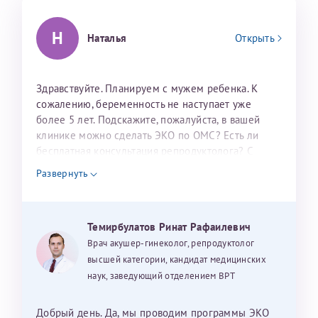
налогоплательщика* (основной разворот с фотографией,
вашими данными и местом выдачи)
Н
Наталья
Открыть
Здравствуйте. Планируем с мужем ребенка. К
сожалению, беременность не наступает уже
более 5 лет. Подскажите, пожалуйста, в вашей
клинике можно сделать ЭКО по ОМС? Есть ли
бесплатная консультация репродуктолога? С
Александра
уважением, Наталья Баранова.
Развернуть
Темирбулатов Ринат Рафаилевич
Хотелось бы выразить благодарность Темирбулатову
Врач акушер-гинеколог, репродуктолог
Ринату Рафаильевичу. Словами не описать, на сколько
высшей категории, кандидат медицинских
мы ему благодарны. Благодаря ему мы стали
наук, заведующий отделением ВРТ
счастливыми родителями доченьки, которой
исполнилось вчера пол года. Ринат Рафаильевич
волшебник, который исполнил нашу очень давнюю
Добрый день. Да, мы проводим программы ЭКО
Нажимая кнопку "Отправить" соглашаюсь с
Политикой