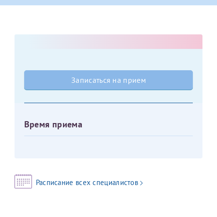
Оставить отзыв
Принимаю условия
Соглашения на обработку
Отчество*
персональных данных
Записаться на прием
Дата рождения*
Записаться на прием
Время приема
Для предоставления в налоговые органы Российской
Федерации, выписать ее на имя:
Фамилия*
Расписание всех специалистов
Имя*