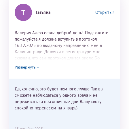
Т
Татьяна
Открыть
Валерия Алексеевна добрый день! Подскажите
пожалуйста я должна вступить в протокол
16.12.2025 по выданому направлению мне в
Калининграде. Девочки в регистратуре мне
сказали, что сам протокол длится около 3-х
недель и 3 недели я должна находится в Питере.
Развернуть
Можно мне новый год провести в Калининграде и
приехать к Вам в январе? Будут ли действовать
мои направления?
Да, конечно, это будет немного лучше Так вы
сможете наблюдаться у одного врача и не
переживать за праздничные дни Вашу квоту
спокойно перенесем на январь)
15 декабря 2025