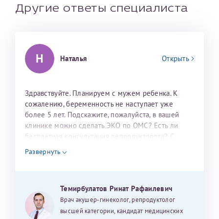
налогоплательщика* (основной разворот с фотографией,
Другие ответы специалиста
вашими данными и местом выдачи)
Н
Наталья
Открыть
Здравствуйте. Планируем с мужем ребенка. К
сожалению, беременность не наступает уже
более 5 лет. Подскажите, пожалуйста, в вашей
клинике можно сделать ЭКО по ОМС? Есть ли
Александра
бесплатная консультация репродуктолога? С
уважением, Наталья Баранова.
Развернуть
Хотелось бы выразить благодарность Темирбулатову
Ринату Рафаильевичу. Словами не описать, на сколько
Темирбулатов Ринат Рафаилевич
мы ему благодарны. Благодаря ему мы стали
Врач акушер-гинеколог, репродуктолог
счастливыми родителями доченьки, которой
высшей категории, кандидат медицинских
Нажимая кнопку "Отправить" соглашаюсь с
Политикой