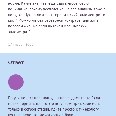
норме. Какие анализы ещё сдать, чтобы было
первом заявлении. После отправки готового документа
О каком враче расскажете?
Электронная почта*
Наши специалисты готовы помочь вам, предоставив
понимание, почему воспаление, на зпп анализы тоже в
изменения и переоформление справки на другого
общую информацию и рекомендации на основе
порядке. Нужно ли лечить хронический эндоментрит и
налогоплательщика не выполняются
. Пожалуйста,
ваших вопросов. Задайте ваш вопрос,
как, ? Можно ли без барьерной контрацепции жить
внимательно проверяйте все данные перед отправкой
и мы постараемся ответить на него как можно
Ваш отзыв
половой жизнью если выявили хронический
заявки.
скорее.
Номер телефона*
эндометрит?
После отправки заявки вы получите письмо на указанную
Я подтверждаю, что ознакомился с уведомлением,
электронную почту с подтверждением «
Заявка на справку
17 января 2020
приведённым выше.
принята
». Если письмо не поступит, пожалуйста, свяжитесь
Номер медицинской карты МЦРМ
с МЦРМ для уточнения информации.
Далее
Ответ
Заявление
Сдать спермограмму
Прошу выдать справку об оказанных медицинских услугах
следующим пациентам:
Прикрепить файлы
Выберите специальность врача
Фамилия*
По узи нельзя поставить диагноз эндометрита. Если
мазки нормальные, то это не эндометрит. Боли есть
Или введите его имя
только в острой стадии. Идите просто к гинекологу,
Принимаю условия
Соглашения на обработку
Имя*
пусть определяет локализацию боли
персональных данных