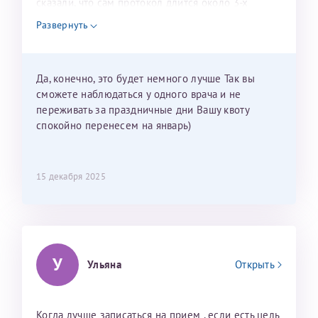
сказали, что сам протокол длится около 3-х
недель и 3 недели я должна находится в Питере.
Развернуть
Можно мне новый год провести в Калининграде и
приехать к Вам в январе? Будут ли действовать
мои направления?
Да, конечно, это будет немного лучше Так вы
сможете наблюдаться у одного врача и не
переживать за праздничные дни Вашу квоту
спокойно перенесем на январь)
15 декабря 2025
У
Ульяна
Открыть
Когда лучше записаться на прием , если есть цель