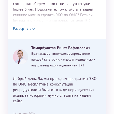
налогоплательщика* (основной разворот с фотографией,
сожалению, беременность не наступает уже
более 5 лет. Подскажите, пожалуйста, в вашей
вашими данными и местом выдачи)
клинике можно сделать ЭКО по ОМС? Есть ли
бесплатная консультация репродуктолога? С
уважением, Наталья Баранова.
Развернуть
Александра
Темирбулатов Ринат Рафаилевич
Врач акушер-гинеколог, репродуктолог
высшей категории, кандидат медицинских
наук, заведующий отделением ВРТ
Хотелось бы выразить благодарность Темирбулатову
Ринату Рафаильевичу. Словами не описать, на сколько
мы ему благодарны. Благодаря ему мы стали
Добрый день. Да, мы проводим программы ЭКО
счастливыми родителями доченьки, которой
по ОМС. Бесплатные консультации
исполнилось вчера пол года. Ринат Рафаильевич
репродуктолога бывают в виде периодических
волшебник, который исполнил нашу очень давнюю
акций, за которыми нужно следить на нашем
мечту. Забеременеть не получалось на протяжении
сайте.
10 лет. Потом начались операции по женски
(вылазили кисты на яичниках), после которых мне
Нажимая кнопку "Отправить" соглашаюсь с
16 января 2026
Политикой