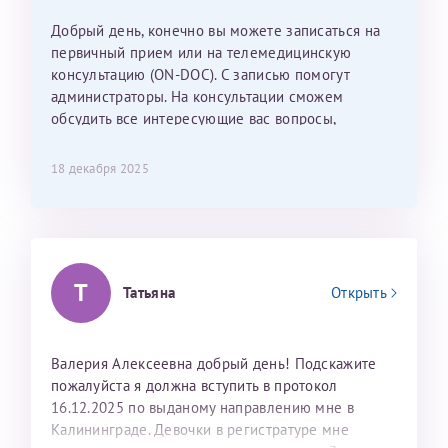
Наталью Викторовну. Тоже очень душевный человек.
С ней общение было, как с давней знакомой, очень
Добрый день, конечно вы можете записаться на
лёгкое и простое. Вообще в данной клинике весь
первичный прием или на телемедицинскую
персонал очень вежливый и чуткий, прям приятно
консультацию (ON-DOC). С записью помогут
находиться. Мы собираемся туда ещё за вторым
администраторы. На консультации сможем
ребёнком, и конечно же только к Ринату
обсудить все интересующие вас вопросы,
Рафаильевичу, нашему волшебнику, без каких либо
составить план подготовки и лечения.
сомнений.
18 декабря 2025
Темирбулатов Ринат Рафаилевич
Репродуктологи
Т
26 июля 2026
Татьяна
Открыть
Валерия Алексеевна добрый день! Подскажите
пожалуйста я должна вступить в протокол
16.12.2025 по выданому направлению мне в
Калининграде. Девочки в регистратуре мне