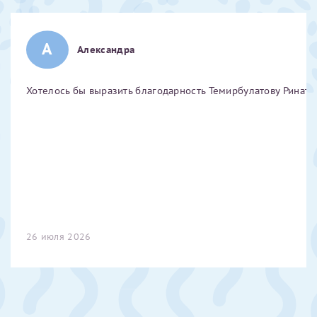
Отчество*
А
Александра
ИНН Налогоплательщика*
Хотелось бы выразить благодарность Темирбулатову Ринату 
налогоплательщик, тот, кто будет получать вычет - ФИО
налогоплательщика
За год/годы
2022
26 июля 2026
2023
2024
2025