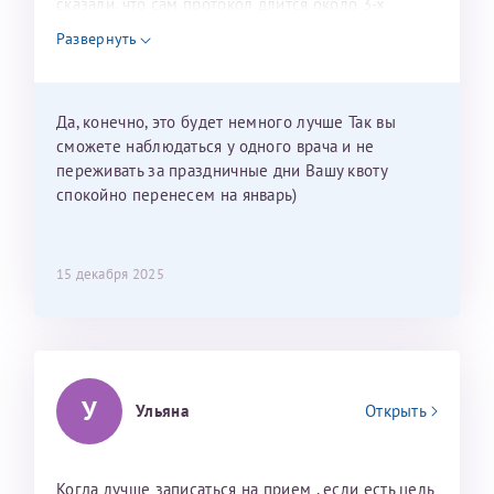
сказали, что сам протокол длится около 3-х
недель и 3 недели я должна находится в Питере.
Развернуть
Можно мне новый год провести в Калининграде и
приехать к Вам в январе? Будут ли действовать
мои направления?
Да, конечно, это будет немного лучше Так вы
сможете наблюдаться у одного врача и не
переживать за праздничные дни Вашу квоту
спокойно перенесем на январь)
15 декабря 2025
У
Ульяна
Открыть
Когда лучше записаться на прием , если есть цель