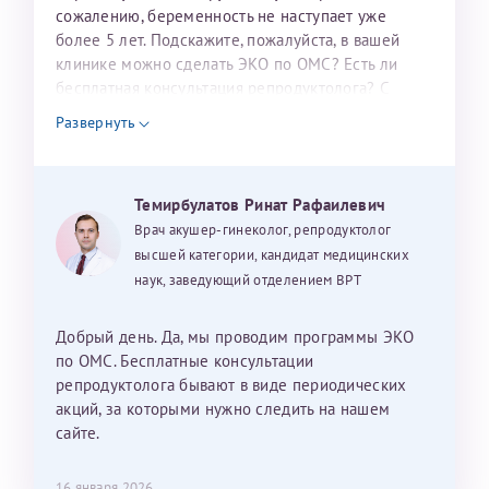
налогоплательщика* (основной разворот с фотографией,
сожалению, беременность не наступает уже
более 5 лет. Подскажите, пожалуйста, в вашей
вашими данными и местом выдачи)
клинике можно сделать ЭКО по ОМС? Есть ли
бесплатная консультация репродуктолога? С
уважением, Наталья Баранова.
Развернуть
Александра
Темирбулатов Ринат Рафаилевич
Врач акушер-гинеколог, репродуктолог
высшей категории, кандидат медицинских
наук, заведующий отделением ВРТ
Хотелось бы выразить благодарность Темирбулатову
Ринату Рафаильевичу. Словами не описать, на сколько
мы ему благодарны. Благодаря ему мы стали
Добрый день. Да, мы проводим программы ЭКО
счастливыми родителями доченьки, которой
по ОМС. Бесплатные консультации
исполнилось вчера пол года. Ринат Рафаильевич
репродуктолога бывают в виде периодических
волшебник, который исполнил нашу очень давнюю
акций, за которыми нужно следить на нашем
мечту. Забеременеть не получалось на протяжении
сайте.
10 лет. Потом начались операции по женски
(вылазили кисты на яичниках), после которых мне
Нажимая кнопку "Отправить" соглашаюсь с
16 января 2026
Политикой