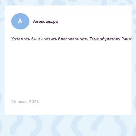
Отчество*
А
Александра
ИНН Налогоплательщика*
Хотелось бы выразить благодарность Темирбулатову Ринату 
налогоплательщик, тот, кто будет получать вычет - ФИО
налогоплательщика
За год/годы
2022
26 июля 2026
2023
2024
2025