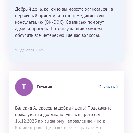
Наталью Викторовну. Тоже очень душевный человек.
С ней общение было, как с давней знакомой, очень
Добрый день, конечно вы можете записаться на
лёгкое и простое. Вообще в данной клинике весь
первичный прием или на телемедицинскую
персонал очень вежливый и чуткий, прям приятно
консультацию (ON-DOC). С записью помогут
находиться. Мы собираемся туда ещё за вторым
администраторы. На консультации сможем
ребёнком, и конечно же только к Ринату
обсудить все интересующие вас вопросы,
Рафаильевичу, нашему волшебнику, без каких либо
составить план подготовки и лечения.
сомнений.
18 декабря 2025
Темирбулатов Ринат Рафаилевич
Репродуктологи
Т
26 июля 2026
Татьяна
Открыть
Валерия Алексеевна добрый день! Подскажите
пожалуйста я должна вступить в протокол
16.12.2025 по выданому направлению мне в
Калининграде. Девочки в регистратуре мне