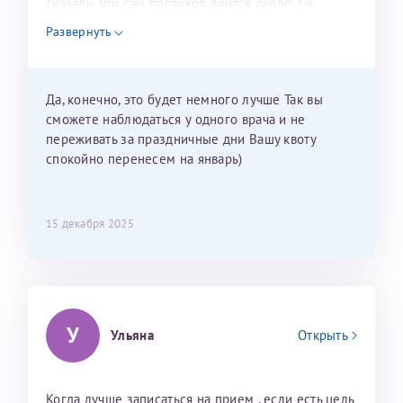
сказали, что сам протокол длится около 3-х
недель и 3 недели я должна находится в Питере.
Развернуть
Можно мне новый год провести в Калининграде и
приехать к Вам в январе? Будут ли действовать
мои направления?
Да, конечно, это будет немного лучше Так вы
сможете наблюдаться у одного врача и не
переживать за праздничные дни Вашу квоту
спокойно перенесем на январь)
15 декабря 2025
У
Ульяна
Открыть
Когда лучше записаться на прием , если есть цель