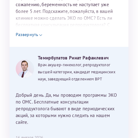
налогоплательщика* (основной разворот с фотографией,
сожалению, беременность не наступает уже
более 5 лет. Подскажите, пожалуйста, в вашей
вашими данными и местом выдачи)
клинике можно сделать ЭКО по ОМС? Есть ли
бесплатная консультация репродуктолога? С
уважением, Наталья Баранова.
Развернуть
Александра
Темирбулатов Ринат Рафаилевич
Врач акушер-гинеколог, репродуктолог
высшей категории, кандидат медицинских
наук, заведующий отделением ВРТ
Хотелось бы выразить благодарность Темирбулатову
Ринату Рафаильевичу. Словами не описать, на сколько
мы ему благодарны. Благодаря ему мы стали
Добрый день. Да, мы проводим программы ЭКО
счастливыми родителями доченьки, которой
по ОМС. Бесплатные консультации
исполнилось вчера пол года. Ринат Рафаильевич
репродуктолога бывают в виде периодических
волшебник, который исполнил нашу очень давнюю
акций, за которыми нужно следить на нашем
мечту. Забеременеть не получалось на протяжении
сайте.
10 лет. Потом начались операции по женски
(вылазили кисты на яичниках), после которых мне
Нажимая кнопку "Отправить" соглашаюсь с
16 января 2026
Политикой