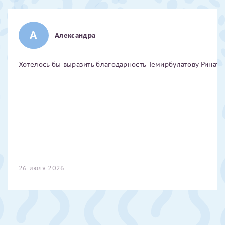
Отчество*
А
Александра
ИНН Налогоплательщика*
Хотелось бы выразить благодарность Темирбулатову Ринату 
налогоплательщик, тот, кто будет получать вычет - ФИО
налогоплательщика
За год/годы
2022
26 июля 2026
2023
2024
2025