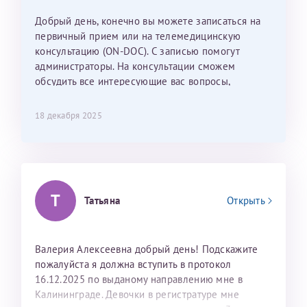
Наталью Викторовну. Тоже очень душевный человек.
С ней общение было, как с давней знакомой, очень
Добрый день, конечно вы можете записаться на
лёгкое и простое. Вообще в данной клинике весь
первичный прием или на телемедицинскую
персонал очень вежливый и чуткий, прям приятно
консультацию (ON-DOC). С записью помогут
находиться. Мы собираемся туда ещё за вторым
администраторы. На консультации сможем
ребёнком, и конечно же только к Ринату
обсудить все интересующие вас вопросы,
Рафаильевичу, нашему волшебнику, без каких либо
составить план подготовки и лечения.
сомнений.
18 декабря 2025
Темирбулатов Ринат Рафаилевич
Репродуктологи
Т
26 июля 2026
Татьяна
Открыть
Валерия Алексеевна добрый день! Подскажите
пожалуйста я должна вступить в протокол
16.12.2025 по выданому направлению мне в
Калининграде. Девочки в регистратуре мне