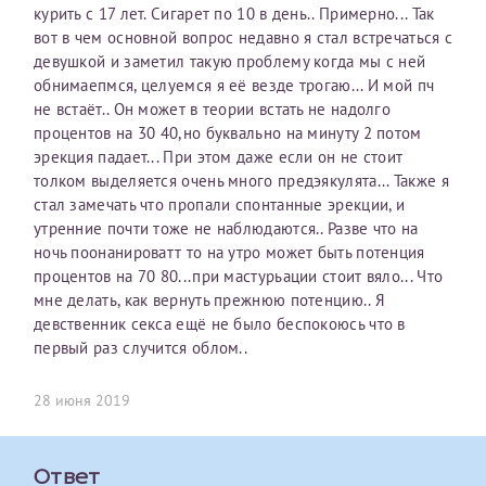
курить с 17 лет. Сигарет по 10 в день.. Примерно... Так
первом заявлении. После отправки готового документа
О каком враче расскажете?
Электронная почта*
Наши специалисты готовы помочь вам, предоставив
вот в чем основной вопрос недавно я стал встречаться с
изменения и переоформление справки на другого
общую информацию и рекомендации на основе
девушкой и заметил такую проблему когда мы с ней
налогоплательщика не выполняются
. Пожалуйста,
ваших вопросов. Задайте ваш вопрос,
обнимаепмся, целуемся я её везде трогаю... И мой пч
внимательно проверяйте все данные перед отправкой
и мы постараемся ответить на него как можно
Ваш отзыв
не встаёт.. Он может в теории встать не надолго
заявки.
скорее.
Номер телефона*
процентов на 30 40,но буквально на минуту 2 потом
эрекция падает... При этом даже если он не стоит
После отправки заявки вы получите письмо на указанную
Я подтверждаю, что ознакомился с уведомлением,
толком выделяется очень много предэякулята... Также я
электронную почту с подтверждением «
Заявка на справку
приведённым выше.
стал замечать что пропали спонтанные эрекции, и
принята
». Если письмо не поступит, пожалуйста, свяжитесь
Номер медицинской карты МЦРМ
утренние почти тоже не наблюдаются.. Разве что на
с МЦРМ для уточнения информации.
Далее
ночь поонанироватт то на утро может быть потенция
процентов на 70 80...при мастурьации стоит вяло... Что
Заявление
мне делать, как вернуть прежнюю потенцию.. Я
девственник секса ещё не было беспокоюсь что в
Сдать спермограмму
Прошу выдать справку об оказанных медицинских услугах
первый раз случится облом..
следующим пациентам:
Прикрепить файлы
Выберите специальность врача
28 июня 2019
Фамилия*
Или введите его имя
Принимаю условия
Соглашения на обработку
Ответ
Имя*
персональных данных