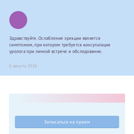
Оставить отзыв
Принимаю условия
Соглашения на обработку
Отчество*
персональных данных
Здравствуйте. Ослабление эрекции является
Записаться на прием
Дата рождения*
симптомом, при котором требуется консультация
уролога при личной встрече и обследование.
6 августа 2026
Для предоставления в налоговые органы Российской
Федерации, выписать ее на имя:
Фамилия*
Имя*
Записаться на прием