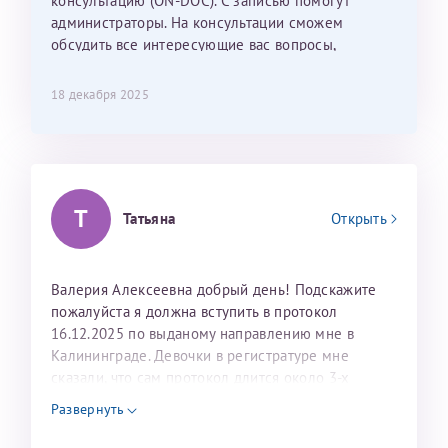
консультацию (ON-DOC). С записью помогут
администраторы. На консультации сможем
26 июля 2026
обсудить все интересующие вас вопросы,
составить план подготовки и лечения.
18 декабря 2025
Т
Татьяна
Открыть
Валерия Алексеевна добрый день! Подскажите
пожалуйста я должна вступить в протокол
16.12.2025 по выданому направлению мне в
Калининграде. Девочки в регистратуре мне
сказали, что сам протокол длится около 3-х
недель и 3 недели я должна находится в Питере.
Развернуть
Можно мне новый год провести в Калининграде и
приехать к Вам в январе? Будут ли действовать