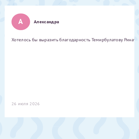
Отчество*
А
Александра
ИНН Налогоплательщика*
Хотелось бы выразить благодарность Темирбулатову Ринату 
налогоплательщик, тот, кто будет получать вычет - ФИО
налогоплательщика
За год/годы
2022
26 июля 2026
2023
2024
2025