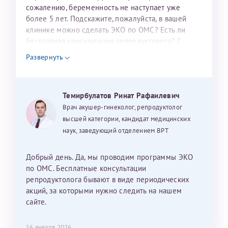
налогоплательщика* (основной разворот с фотографией,
сожалению, беременность не наступает уже
более 5 лет. Подскажите, пожалуйста, в вашей
вашими данными и местом выдачи)
клинике можно сделать ЭКО по ОМС? Есть ли
бесплатная консультация репродуктолога? С
уважением, Наталья Баранова.
Развернуть
Александра
Темирбулатов Ринат Рафаилевич
Врач акушер-гинеколог, репродуктолог
высшей категории, кандидат медицинских
наук, заведующий отделением ВРТ
Хотелось бы выразить благодарность Темирбулатову
Ринату Рафаильевичу. Словами не описать, на сколько
мы ему благодарны. Благодаря ему мы стали
Добрый день. Да, мы проводим программы ЭКО
счастливыми родителями доченьки, которой
по ОМС. Бесплатные консультации
исполнилось вчера пол года. Ринат Рафаильевич
репродуктолога бывают в виде периодических
волшебник, который исполнил нашу очень давнюю
акций, за которыми нужно следить на нашем
мечту. Забеременеть не получалось на протяжении
сайте.
10 лет. Потом начались операции по женски
(вылазили кисты на яичниках), после которых мне
Нажимая кнопку "Отправить" соглашаюсь с
16 января 2026
Политикой