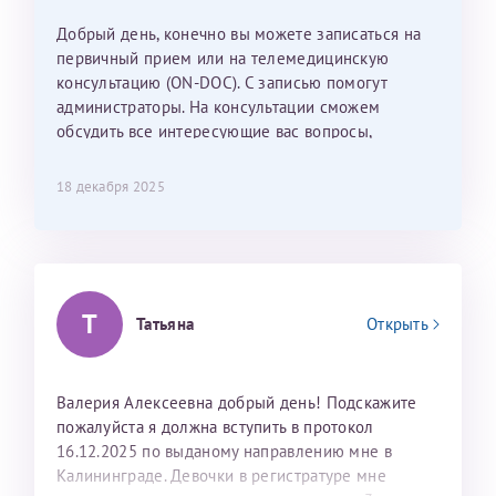
Наталью Викторовну. Тоже очень душевный человек.
С ней общение было, как с давней знакомой, очень
Добрый день, конечно вы можете записаться на
лёгкое и простое. Вообще в данной клинике весь
первичный прием или на телемедицинскую
персонал очень вежливый и чуткий, прям приятно
консультацию (ON-DOC). С записью помогут
находиться. Мы собираемся туда ещё за вторым
администраторы. На консультации сможем
ребёнком, и конечно же только к Ринату
обсудить все интересующие вас вопросы,
Рафаильевичу, нашему волшебнику, без каких либо
составить план подготовки и лечения.
сомнений.
18 декабря 2025
Темирбулатов Ринат Рафаилевич
Репродуктологи
Т
26 июля 2026
Татьяна
Открыть
Валерия Алексеевна добрый день! Подскажите
пожалуйста я должна вступить в протокол
16.12.2025 по выданому направлению мне в
Калининграде. Девочки в регистратуре мне