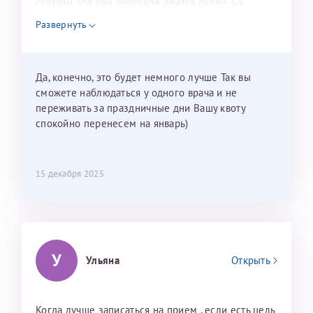
сказали, что сам протокол длится около 3-х
недель и 3 недели я должна находится в Питере.
Развернуть
Можно мне новый год провести в Калининграде и
приехать к Вам в январе? Будут ли действовать
мои направления?
Да, конечно, это будет немного лучше Так вы
сможете наблюдаться у одного врача и не
переживать за праздничные дни Вашу квоту
спокойно перенесем на январь)
15 декабря 2025
У
Ульяна
Открыть
Когда лучше записаться на прием , если есть цель