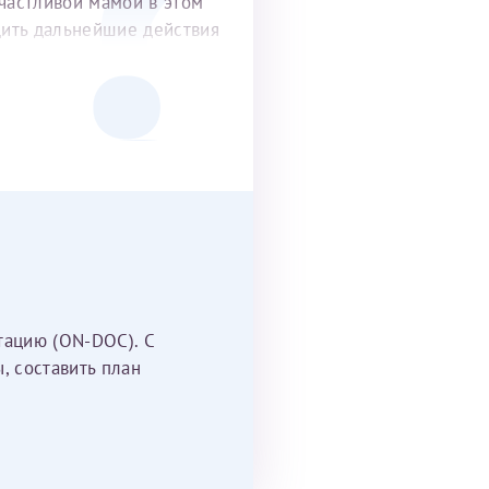
частливой мамой в этом
удить дальнейшие действия
тацию (ON-DOC). С
, составить план