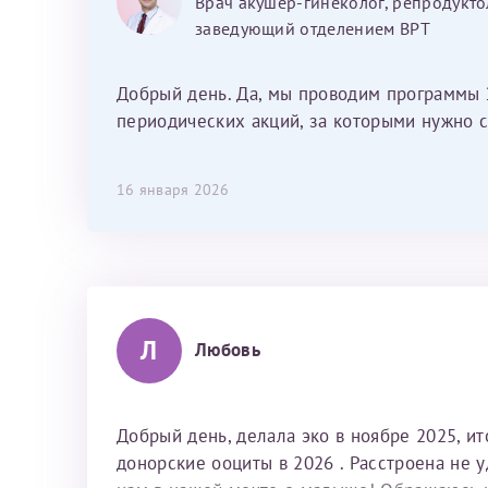
Врач акушер-гинеколог, репродукто
душевный человек. С ней общение
заведующий отделением ВРТ
было, как с давней знакомой, очень
лёгкое и простое. Вообще в данной
клинике весь персонал очень вежливый
Добрый день. Да, мы проводим программы 
и чуткий, прям приятно находиться. Мы
периодических акций, за которыми нужно с
собираемся туда ещё за вторым
ребёнком, и конечно же только к Ринату
16 января 2026
Рафаильевичу, нашему волшебнику, без
каких либо сомнений.
Л
Любовь
Добрый день, делала эко в ноябре 2025, и
донорские ооциты в 2026 . Расстроена не 