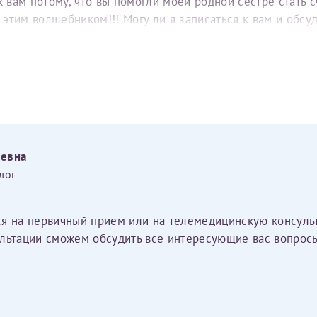
вам потому, что вы помогли моей родной сестре стать с
е этим волшебником!!! Могу ли я записаться к вам и обс
еевна
лог
ся на первичный прием или на телемедицинскую консуль
льтации сможем обсудить все интересующие вас вопросы