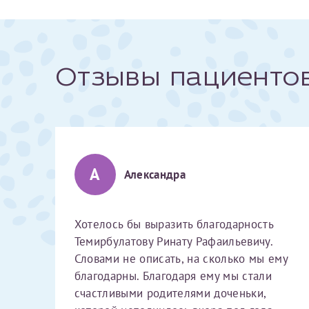
За год/годы
Отзывы пациенто
2022
2023
2024
2025
А
Александра
Хотелось бы выразить благодарность
Телефон*
Темирбулатову Ринату Рафаильевичу.
Словами не описать, на сколько мы ему
благодарны. Благодаря ему мы стали
счастливыми родителями доченьки,