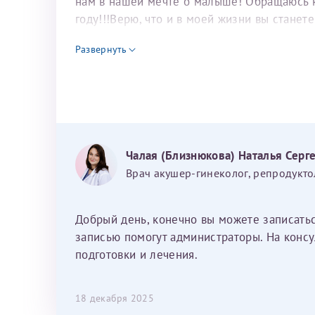
нам в нашей мечте о малыше! Обращаюсь к 
году!!!Верю, что и в моей жизни вы станет
для программы эко
Развернуть
Чалая (Близнюкова) Наталья Серг
Врач акушер-гинеколог, репродукто
Добрый день, конечно вы можете записать
записью помогут администраторы. На консу
подготовки и лечения.
18 декабря 2025