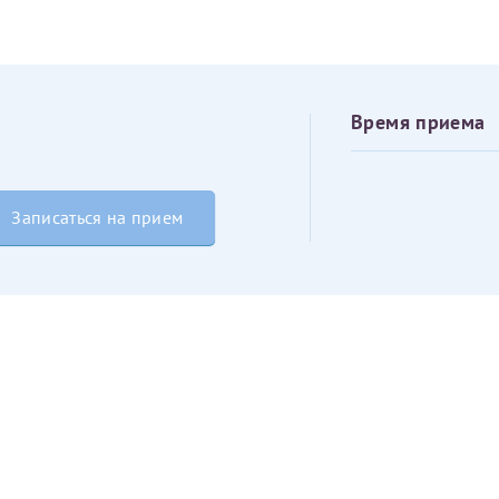
овия
Соглашения на обработку персональных данных
Имя*
Дата рождения*
Время приема
Запис
овия
Соглашения на обработку персональных данных
Записаться на прием
Имя*
ИНН Налогоплательщика*
налогоплательщик, тот, кто будет получать вычет - ФИО налогоплательщика