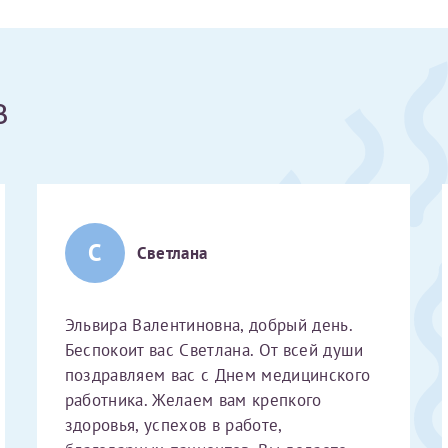
Получение справки
в
Лично в кассе центра
Прислать на эл. почту
Направить справку сразу в ИФНС
(упрощенный порядок возврата НДФЛ с 2024 г.)
С
Светлана
Эльвира Валентиновна, добрый день.
Электронная почта*
Беспокоит вас Светлана. От всей души
поздравляем вас с Днем медицинского
работника. Желаем вам крепкого
здоровья, успехов в работе,