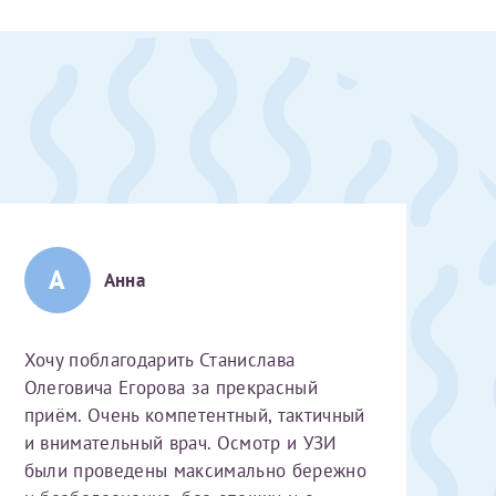
А
Анна
Хочу поблагодарить Станислава
Олеговича Егорова за прекрасный
приём. Очень компетентный, тактичный
и внимательный врач. Осмотр и УЗИ
скан 2-3 страниц паспорта пациента и налогоплательщика* (основной разворот с фотографией, вашими данными и местом выдачи)
были проведены максимально бережно