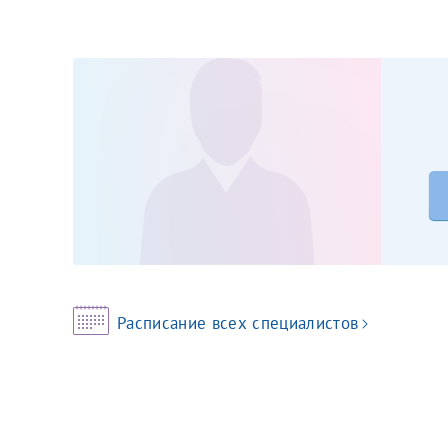
Принимаю усл
Фамилия*
Или введите его имя
Отчество*
Принимаю усл
Фамилия*
Расписание всех специалистов
Отчество*