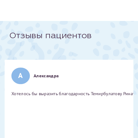
Отчество*
ИНН Налогоплательщика*
Отзывы пациентов
налогоплательщик, тот, кто будет получать вычет - ФИО
налогоплательщика
А
Александра
За год/годы
Хотелось бы выразить благодарность Темирбулатову Ринату 
2022
2023
2024
2025