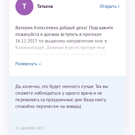
Т
Татьяна
Открыть
Валерия Алексеевна добрый день! Подскажите
пожалуйста я должна вступить в протокол
16.12.2025 по выданому направлению мне в
Калининграде. Девочки в регистратуре мне
сказали, что сам протокол длится около 3-х
недель и 3 недели я должна находится в Питере.
Развернуть
Можно мне новый год провести в Калининграде и
приехать к Вам в январе? Будут ли действовать
мои направления?
Да, конечно, это будет немного лучше Так вы
сможете наблюдаться у одного врача и не
переживать за праздничные дни Вашу квоту
спокойно перенесем на январь)
15 декабря 2025