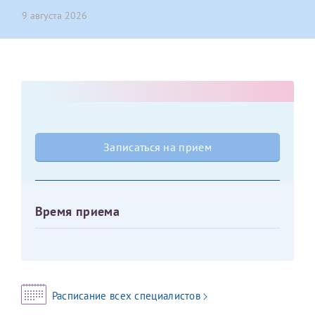
9 августа 2026
Оставить отзыв
Принимаю условия
Соглашения на обработку
Отчество*
персональных данных
Записаться на прием
Дата рождения*
Записаться на прием
Для предоставления в налоговые органы Российской
Федерации, выписать ее на имя:
Время приема
Фамилия*
Имя*
Расписание всех специалистов