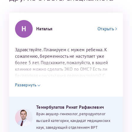
налогоплательщика* (основной разворот с фотографией,
вашими данными и местом выдачи)
Н
Наталья
Открыть
Здравствуйте. Планируем с мужем ребенка. К
сожалению, беременность не наступает уже
более 5 лет. Подскажите, пожалуйста, в вашей
клинике можно сделать ЭКО по ОМС? Есть ли
Александра
бесплатная консультация репродуктолога? С
уважением, Наталья Баранова.
Развернуть
Хотелось бы выразить благодарность Темирбулатову
Темирбулатов Ринат Рафаилевич
Ринату Рафаильевичу. Словами не описать, на сколько
Врач акушер-гинеколог, репродуктолог
мы ему благодарны. Благодаря ему мы стали
высшей категории, кандидат медицинских
счастливыми родителями доченьки, которой
наук, заведующий отделением ВРТ
исполнилось вчера пол года. Ринат Рафаильевич
Нажимая кнопку "Отправить" соглашаюсь с
Политикой