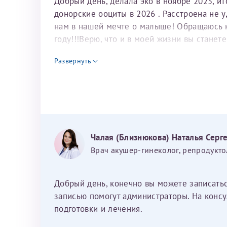
Добрый день, делала эко в ноябре 2025, и
донорские ооциты в 2026 . Расстроена не 
нам в нашей мечте о малыше! Обращаюсь к 
году!!!Верю, что и в моей жизни вы станет
для программы эко
Развернуть
Чалая (Близнюкова) Наталья Серг
Врач акушер-гинеколог, репродукто
Добрый день, конечно вы можете записать
записью помогут администраторы. На консу
подготовки и лечения.