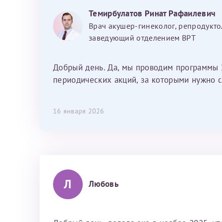
хотелось отметить мед. сестру Сухову
Темирбулатов Ринат Рафаилевич
Наталью Викторовну. Тоже очень
Врач акушер-гинеколог, репродукто
душевный человек. С ней общение
заведующий отделением ВРТ
было, как с давней знакомой, очень
лёгкое и простое. Вообще в данной
клинике весь персонал очень вежливый
Добрый день. Да, мы проводим программы 
и чуткий, прям приятно находиться. Мы
периодических акций, за которыми нужно с
собираемся туда ещё за вторым
ребёнком, и конечно же только к Ринату
16 января 2026
Рафаильевичу, нашему волшебнику, без
каких либо сомнений.
Л
Любовь