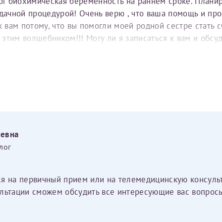
тог биохимическая беременность на раннем сроке. Плани
удачной процедурой! Очень верю , что ваша помощь и пр
вам потому, что вы помогли моей родной сестре стать с
е этим волшебником!!! Могу ли я записаться к вам и обс
еевна
лог
ся на первичный прием или на телемедицинскую консуль
льтации сможем обсудить все интересующие вас вопросы