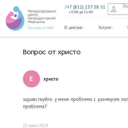
За
+7 (812) 237 58 51
с 9:00 до 21:00
Оставить
Записать
Задать в
Заявление 
О центре
Услуги
налоговых
Вопрос от христо
Уважаемые пациенты! 
Ваше имя
Имя*
Мы рады приветст
ответы на интере
органов ознакомьтесь,
социальный налоговый
Мы просим вас не
Е
христо
Ознакомить
информацию о сос
Фамилия
Отчество*
анонимность и за
условия мы не см
здравствуйте. у меня проблема с размером пол
проблема?
Наши специалист
Электронная почта
Фамилия*
на основе ваших 
Срок подготовки доку
можно скорее.
22 июня 2019