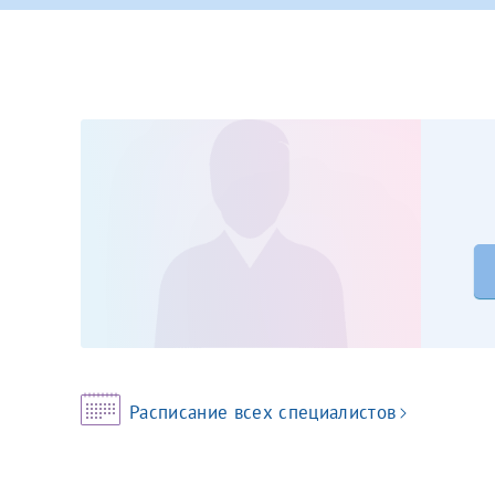
Принимаю усл
Фамилия*
Или введите его имя
Отчество*
Принимаю усл
Фамилия*
Отчество*
Расписание всех специалистов