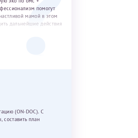
рую эко по омс +
офессионализм помогут
частливой мамой в этом
удить дальнейшие действия
тацию (ON-DOC). С
, составить план