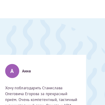
А
Анна
Хочу поблагодарить Станислава
Олеговича Егорова за прекрасный
скан 2-3 страниц паспорта пациента и налогоплательщика* (основной разворот с фотографией, вашими данными и местом выдачи)
приём. Очень компетентный, тактичный