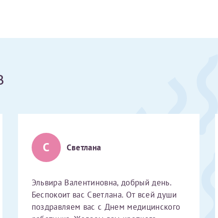
Получение справки
Лично в кассе центра
в
Прислать на эл. почту
Направить справку сразу в ИФНС
(упрощенный порядок возврата НДФЛ с 2024 г.)
С
Светлана
Электронная почта*
Эльвира Валентиновна, добрый день.
Беспокоит вас Светлана. От всей души
поздравляем вас с Днем медицинского