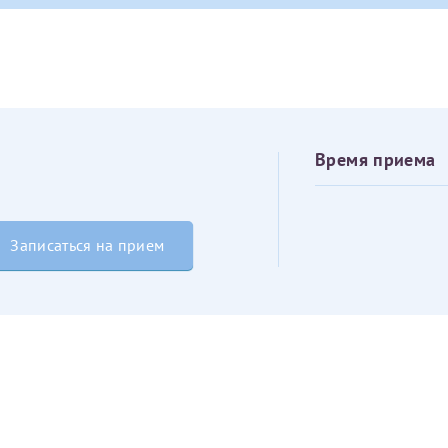
овия
Соглашения на обработку персональных данных
Имя*
Дата рождения*
Запис
овия
Соглашения на обработку персональных данных
Время приема
Записаться на прием
Имя*
ИНН Налогоплательщика*
налогоплательщик, тот, кто будет получать вычет - ФИО налогоплательщика