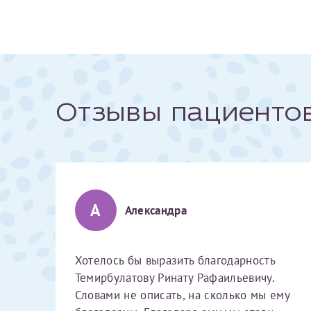
За год/годы
2022
2023
Отзывы пациенто
2024
2025
А
Александра
Телефон*
Хотелось бы выразить благодарность
Темирбулатову Ринату Рафаильевичу.
Словами не описать, на сколько мы ему