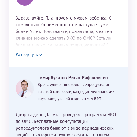
налогоплательщика* (основной разворот с фотографией,
вашими данными и местом выдачи)
Здравствуйте. Планируем с мужем ребенка. К
сожалению, беременность не наступает уже
более 5 лет. Подскажите, пожалуйста, в вашей
клинике можно сделать ЭКО по ОМС? Есть ли
бесплатная консультация репродуктолога? С
уважением, Наталья Баранова.
Развернуть
Александра
Темирбулатов Ринат Рафаилевич
Врач акушер-гинеколог, репродуктолог
Хотелось бы выразить благодарность Темирбулатову
высшей категории, кандидат медицинских
Ринату Рафаильевичу. Словами не описать, на сколько
наук, заведующий отделением ВРТ
мы ему благодарны. Благодаря ему мы стали
счастливыми родителями доченьки, которой
Добрый день. Да, мы проводим программы ЭКО
исполнилось вчера пол года. Ринат Рафаильевич
по ОМС. Бесплатные консультации
волшебник, который исполнил нашу очень давнюю
репродуктолога бывают в виде периодических
мечту. Забеременеть не получалось на протяжении
акций, за которыми нужно следить на нашем
Нажимая кнопку "Отправить" соглашаюсь с
Политикой