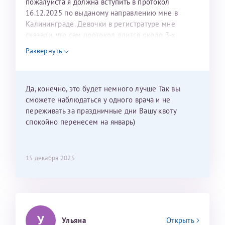
пожалуйста я должна вступить в протокол
16.12.2025 по выданому направлению мне в
Калининграде. Девочки в регистратуре мне
сказали, что сам протокол длится около 3-х
недель и 3 недели я должна находится в Питере.
Развернуть
Можно мне новый год провести в Калининграде и
приехать к Вам в январе? Будут ли действовать
мои направления?
Да, конечно, это будет немного лучше Так вы
сможете наблюдаться у одного врача и не
переживать за праздничные дни Вашу квоту
спокойно перенесем на январь)
15 декабря 2025
У
Ульяна
Открыть