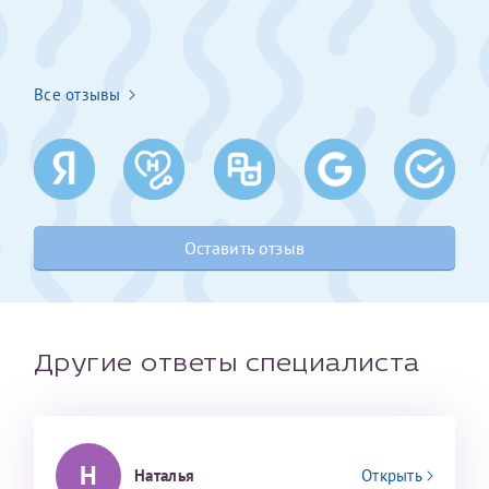
Получение справки
Все отзывы
Лично в кассе центра
Прислать на эл. почту
Направить справку сразу в ИФНС
(упрощенный порядок возврата НДФЛ с 2024 г.)
Оставить отзыв
Телефон*
Другие ответы специалиста
Электронная почта*
Н
Наталья
Открыть
скан 2-3 страниц паспорта пациента и