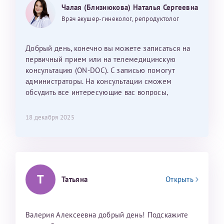
Могу ли я записаться к вам и обсудить
25 июня 2026
13 июня 2026
Чалая (Близнюкова) Наталья Сергеевна
Так же хотелось отметить мед. сестру Сухову
дальнейшие действия для программы эко
Наталью Викторовну. Тоже очень душевный человек.
Врач акушер-гинеколог, репродуктолог
С ней общение было, как с давней знакомой, очень
лёгкое и простое. Вообще в данной клинике весь
Добрый день, конечно вы можете записаться на
персонал очень вежливый и чуткий, прям приятно
первичный прием или на телемедицинскую
находиться. Мы собираемся туда ещё за вторым
консультацию (ON-DOC). С записью помогут
ребёнком, и конечно же только к Ринату
администраторы. На консультации сможем
Рафаильевичу, нашему волшебнику, без каких либо
обсудить все интересующие вас вопросы,
сомнений.
составить план подготовки и лечения.
18 декабря 2025
Темирбулатов Ринат Рафаилевич
Репродуктологи
26 июля 2026
Т
Татьяна
Открыть
Валерия Алексеевна добрый день! Подскажите