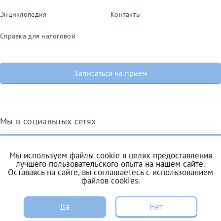
Энциклопедия
Контакты
Справка для налоговой
Записаться на прием
Мы в социальных сетях
Мы используем файлы cookie в целях предоставления
Вконтакте
Одноклассники
Яндекс.Дзен
Telegram
Max
лучшего пользовательского опыта на нашем сайте.
Оставаясь на сайте, вы соглашаетесь с
использованием
файлов cookies
.
ЗАПИСЬ
Комендантский проспект, 53/1A
Да
Нет