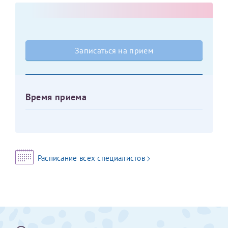
Оставить отзыв
Принимаю условия
Соглашения на обработку
Отчество*
персональных данных
Записаться на прием
Записаться на прием
Дата рождения*
Время приема
Для предоставления в налоговые органы Российской
Федерации, выписать ее на имя:
Расписание всех специалистов
Фамилия*
Имя*