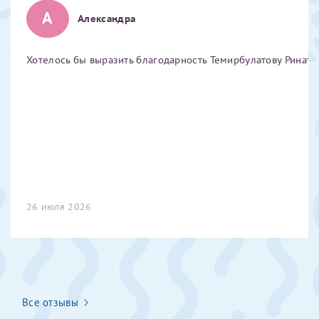
А
Отчество*
Александра
Хотелось бы выразить благодарность Темирбулатову Ринату 
ИНН Налогоплательщика*
налогоплательщик, тот, кто будет получать вычет - ФИО
налогоплательщика
За год/годы
26 июля 2026
2022
2023
2024
2025
Все отзывы