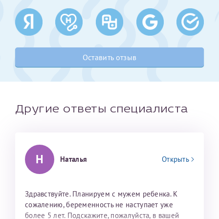
Получение справки
Лично в кассе центра
Оставить отзыв
Прислать на эл. почту
Направить справку сразу в ИФНС
(упрощенный порядок возврата НДФЛ с 2024 г.)
Другие ответы специалиста
Телефон*
Н
Наталья
Открыть
Электронная почта*
Здравствуйте. Планируем с мужем ребенка. К
сожалению, беременность не наступает уже
скан 2-3 страниц паспорта пациента и
более 5 лет. Подскажите, пожалуйста, в вашей