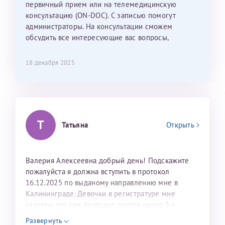
С ней общение было, как с давней знакомой, очень
первичный прием или на телемедицинскую
лёгкое и простое. Вообще в данной клинике весь
консультацию (ON-DOC). С записью помогут
персонал очень вежливый и чуткий, прям приятно
администраторы. На консультации сможем
находиться. Мы собираемся туда ещё за вторым
обсудить все интересующие вас вопросы,
ребёнком, и конечно же только к Ринату
составить план подготовки и лечения.
Рафаильевичу, нашему волшебнику, без каких либо
18 декабря 2025
сомнений.
Темирбулатов Ринат Рафаилевич
Репродуктологи
Т
Татьяна
Открыть
26 июля 2026
Валерия Алексеевна добрый день! Подскажите
пожалуйста я должна вступить в протокол
16.12.2025 по выданому направлению мне в
Калининграде. Девочки в регистратуре мне
сказали, что сам протокол длится около 3-х
недель и 3 недели я должна находится в Питере.
Развернуть