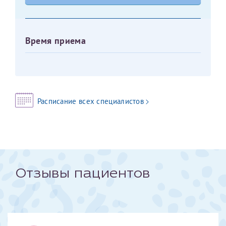
Оставить отзыв
Принимаю условия
Соглашения на обработку
Отчество*
Время приема
персональных данных
Записаться на прием
Дата рождения*
Расписание всех специалистов
Для предоставления в налоговые органы Российской
Федерации, выписать ее на имя:
Фамилия*
Отзывы пациентов
Имя*