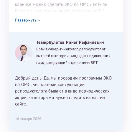
налогоплательщика* (основной разворот с фотографией,
клинике можно сделать ЭКО по ОМС? Есть ли
бесплатная консультация репродуктолога? С
вашими данными и местом выдачи)
уважением, Наталья Баранова.
Развернуть
Александра
Темирбулатов Ринат Рафаилевич
Врач акушер-гинеколог, репродуктолог
высшей категории, кандидат медицинских
наук, заведующий отделением ВРТ
Хотелось бы выразить благодарность Темирбулатову
Ринату Рафаильевичу. Словами не описать, на сколько
Добрый день. Да, мы проводим программы ЭКО
мы ему благодарны. Благодаря ему мы стали
по ОМС. Бесплатные консультации
счастливыми родителями доченьки, которой
репродуктолога бывают в виде периодических
исполнилось вчера пол года. Ринат Рафаильевич
акций, за которыми нужно следить на нашем
волшебник, который исполнил нашу очень давнюю
сайте.
мечту. Забеременеть не получалось на протяжении
10 лет. Потом начались операции по женски
16 января 2026
(вылазили кисты на яичниках), после которых мне
сказали, что срочно нужно беременеть, так как я могу
Нажимая кнопку "Отправить" соглашаюсь с
Политикой