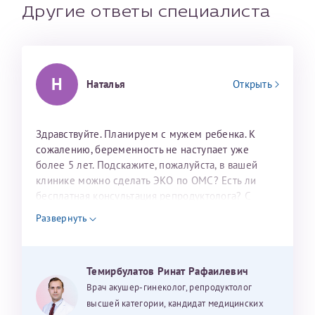
налогоплательщика* (основной разворот с фотографией,
Другие ответы специалиста
вашими данными и местом выдачи)
Н
Наталья
Открыть
Здравствуйте. Планируем с мужем ребенка. К
сожалению, беременность не наступает уже
более 5 лет. Подскажите, пожалуйста, в вашей
клинике можно сделать ЭКО по ОМС? Есть ли
Александра
бесплатная консультация репродуктолога? С
уважением, Наталья Баранова.
Развернуть
Хотелось бы выразить благодарность Темирбулатову
Ринату Рафаильевичу. Словами не описать, на сколько
Темирбулатов Ринат Рафаилевич
мы ему благодарны. Благодаря ему мы стали
Врач акушер-гинеколог, репродуктолог
счастливыми родителями доченьки, которой
высшей категории, кандидат медицинских
Нажимая кнопку "Отправить" соглашаюсь с
Политикой