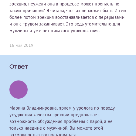
эрекция, неужели она в процессе может пропасть по
первом заявлении. После отправки готового документа
О каком враче расскажете?
Электронная почта*
Наши специалисты готовы помочь вам, предоставив
таким причинам? Я читала, что так не может быть. И тем
изменения и переоформление справки на другого
общую информацию и рекомендации на основе
более потом эрекция восстанавливается с перерывами
налогоплательщика не выполняются
. Пожалуйста,
ваших вопросов. Задайте ваш вопрос,
и он с трудом заканчивает. Это ведь утомительно для
внимательно проверяйте все данные перед отправкой
и мы постараемся ответить на него как можно
Ваш отзыв
мужчины и уже нет никакого удовольствия.
заявки.
скорее.
Номер телефона*
После отправки заявки вы получите письмо на указанную
16 мая 2019
Я подтверждаю, что ознакомился с уведомлением,
электронную почту с подтверждением «
Заявка на справку
приведённым выше.
принята
». Если письмо не поступит, пожалуйста, свяжитесь
Номер медицинской карты МЦРМ
с МЦРМ для уточнения информации.
Ответ
Далее
Заявление
Сдать спермограмму
Прошу выдать справку об оказанных медицинских услугах
следующим пациентам:
Прикрепить файлы
Выберите специальность врача
Марина Владимировна, прием у уролога по поводу
Фамилия*
ухудшения качества эрекции предполагает
возможность обсуждения проблемы с парой, а не
Или введите его имя
только наедине с мужчиной. Вы можете этой
Принимаю условия
Соглашения на обработку
Имя*
возможностью воспользоваться.
персональных данных