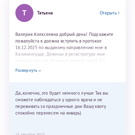
Т
Татьяна
Открыть
Валерия Алексеевна добрый день! Подскажите
пожалуйста я должна вступить в протокол
16.12.2025 по выданому направлению мне в
Калининграде. Девочки в регистратуре мне
сказали, что сам протокол длится около 3-х
недель и 3 недели я должна находится в Питере.
Развернуть
Можно мне новый год провести в Калининграде и
приехать к Вам в январе? Будут ли действовать
мои направления?
Да, конечно, это будет немного лучше Так вы
сможете наблюдаться у одного врача и не
переживать за праздничные дни Вашу квоту
спокойно перенесем на январь)
15 декабря 2025